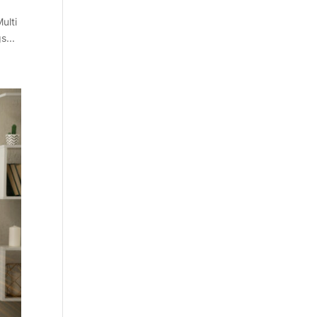
ulti
s...