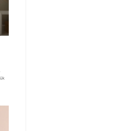
e
lük