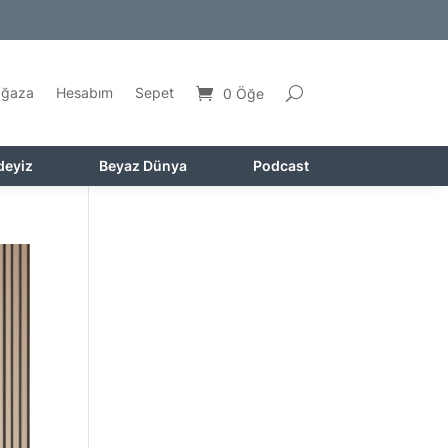
ğaza
Hesabım
Sepet
0 Öğe
deyiz
Beyaz Dünya
Podcast