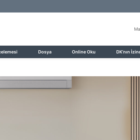
Ma
celemesi
Dosya
Online Oku
DK’nın İzin