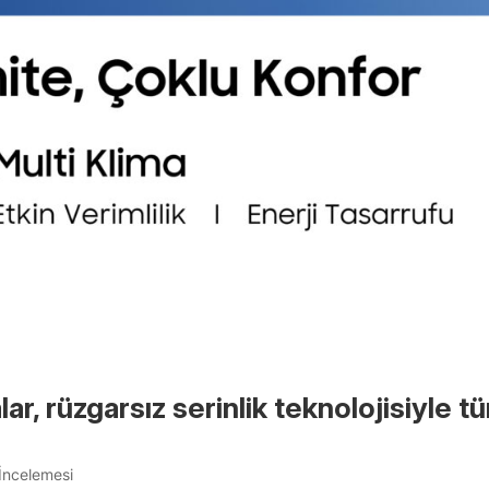
ar, rüzgarsız serinlik teknolojisiyle t
r
İncelemesi