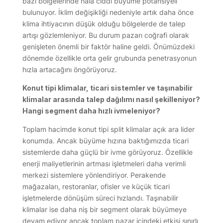
bazı bölgelerinde hâlâ ciddi büyüme potansiyeli
bulunuyor. İklim değişikliği nedeniyle artık daha önce
klima ihtiyacının düşük olduğu bölgelerde de talep
artışı gözlemleniyor. Bu durum pazarı coğrafi olarak
genişleten önemli bir faktör haline geldi. Önümüzdeki
dönemde özellikle orta gelir grubunda penetrasyonun
hızla artacağını öngörüyoruz.
Konut tipi klimalar, ticari sistemler ve taşınabilir
klimalar arasında talep dağılımı nasıl şekilleniyor?
Hangi segment daha hızlı ivmeleniyor?
Toplam hacimde konut tipi split klimalar açık ara lider
konumda. Ancak büyüme hızına baktığımızda ticari
sistemlerde daha güçlü bir ivme görüyoruz. Özellikle
enerji maliyetlerinin artması işletmeleri daha verimli
merkezi sistemlere yönlendiriyor. Perakende
mağazaları, restoranlar, ofisler ve küçük ticari
işletmelerde dönüşüm süreci hızlandı. Taşınabilir
klimalar ise daha niş bir segment olarak büyümeye
devam ediyor ancak toplam pazar içindeki etkisi sınırlı