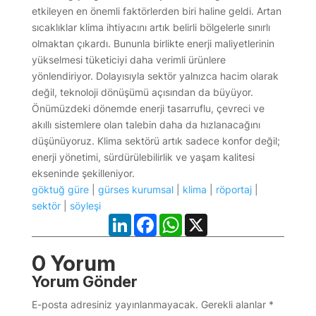
etkileyen en önemli faktörlerden biri haline geldi. Artan
sıcaklıklar klima ihtiyacını artık belirli bölgelerle sınırlı
olmaktan çıkardı. Bununla birlikte enerji maliyetlerinin
yükselmesi tüketiciyi daha verimli ürünlere
yönlendiriyor. Dolayısıyla sektör yalnızca hacim olarak
değil, teknoloji dönüşümü açısından da büyüyor.
Önümüzdeki dönemde enerji tasarruflu, çevreci ve
akıllı sistemlere olan talebin daha da hızlanacağını
düşünüyoruz. Klima sektörü artık sadece konfor değil;
enerji yönetimi, sürdürülebilirlik ve yaşam kalitesi
ekseninde şekilleniyor.
göktuğ güre
|
gürses kurumsal
|
klima
|
röportaj
|
sektör
|
söyleşi
LinkedIn
Facebook
WhatsApp
X
0 Yorum
Yorum Gönder
E-posta adresiniz yayınlanmayacak.
Gerekli alanlar
*