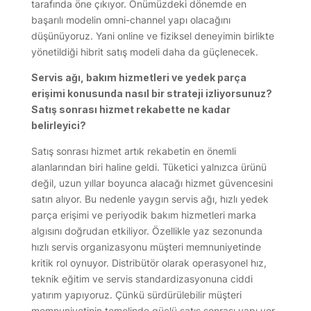
tarafında öne çıkıyor. Önümüzdeki dönemde en
başarılı modelin omni-channel yapı olacağını
düşünüyoruz. Yani online ve fiziksel deneyimin birlikte
yönetildiği hibrit satış modeli daha da güçlenecek.
Servis ağı, bakım hizmetleri ve yedek parça
erişimi konusunda nasıl bir strateji izliyorsunuz?
Satış sonrası hizmet rekabette ne kadar
belirleyici?
Satış sonrası hizmet artık rekabetin en önemli
alanlarından biri haline geldi. Tüketici yalnızca ürünü
değil, uzun yıllar boyunca alacağı hizmet güvencesini
satın alıyor. Bu nedenle yaygın servis ağı, hızlı yedek
parça erişimi ve periyodik bakım hizmetleri marka
algısını doğrudan etkiliyor. Özellikle yaz sezonunda
hızlı servis organizasyonu müşteri memnuniyetinde
kritik rol oynuyor. Distribütör olarak operasyonel hız,
teknik eğitim ve servis standardizasyonuna ciddi
yatırım yapıyoruz. Çünkü sürdürülebilir müşteri
memnuniyetinin temelinde güçlü satış sonrası yapı yer