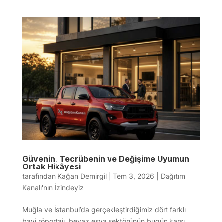
Güvenin, Tecrübenin ve Değişime Uyumun
Ortak Hikâyesi
tarafından
Kağan Demirgil
|
Tem 3, 2026
|
Dağıtım
Kanalı'nın İzindeyiz
Muğla ve İstanbul’da gerçekleştirdiğimiz dört farklı
bayi röportajı, beyaz eşya sektörünün bugün karşı