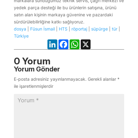
markalara sunduğumuz teknik servis, çağrı merkezi ve
yedek parça desteği ile bu ürünlerin satışına, ürünü
satın alan kişinin markaya güvenine ve pazardaki
sürdürülebilirliğine katkı sağlıyoruz.
dosya
|
Füsun İsmail
|
HTS
|
röportaj
|
süpürge
|
tür
|
Türkiye
LinkedIn
Facebook
WhatsApp
X
0 Yorum
Yorum Gönder
E-posta adresiniz yayınlanmayacak.
Gerekli alanlar
*
ile işaretlenmişlerdir