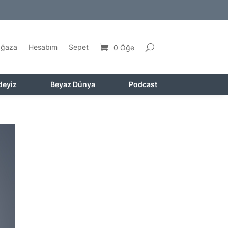
ğaza
Hesabım
Sepet
0 Öğe
deyiz
Beyaz Dünya
Podcast