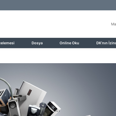
Ma
celemesi
Dosya
Online Oku
DK’nın İzin