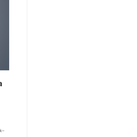
a
ak–