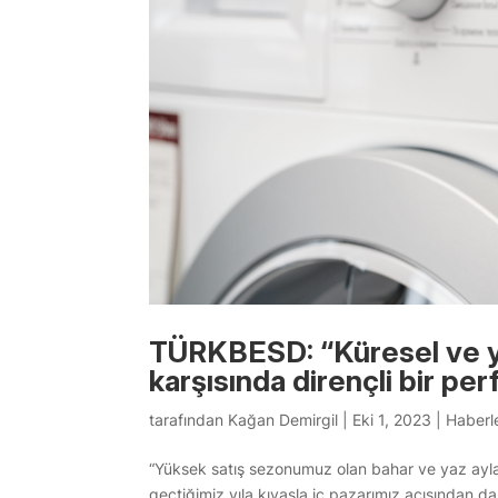
TÜRKBESD: “Küresel ve y
karşısında dirençli bir 
tarafından
Kağan Demirgil
|
Eki 1, 2023
|
Haberl
“Yüksek satış sezonumuz olan bahar ve yaz aylar
geçtiğimiz yıla kıyasla iç pazarımız açısından da