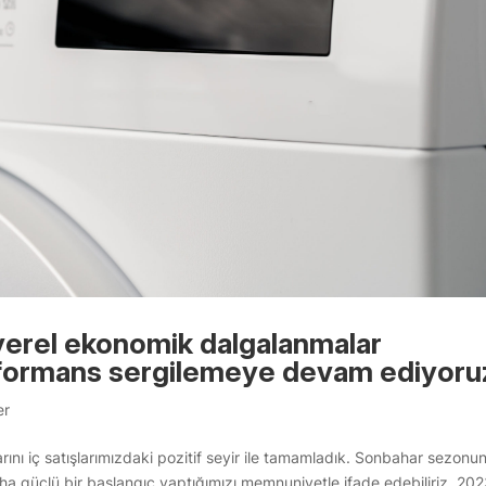
erel ekonomik dalgalanmalar
performans sergilemeye devam ediyoru
er
ını iç satışlarımızdaki pozitif seyir ile tamamladık. Sonbahar sezonu
ha güçlü bir başlangıç yaptığımızı memnuniyetle ifade edebiliriz. 2023