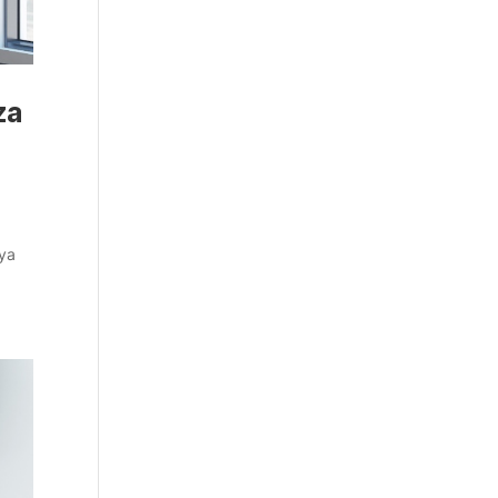
za
aya