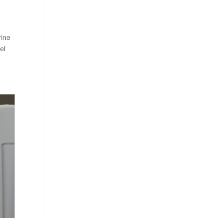
rine
el