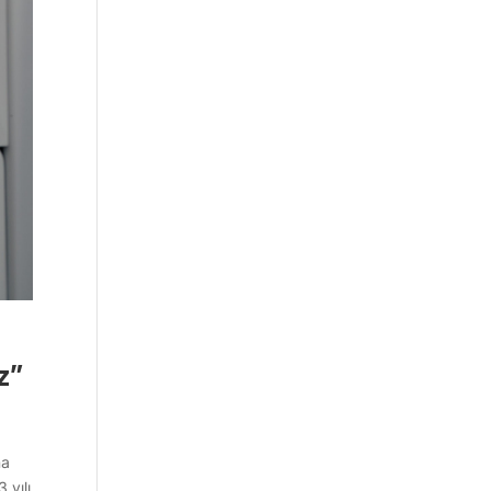
z”
na
 yılı