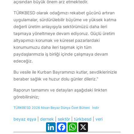
açısından büyük önem arz etmektedir.
TÜRKBESD olarak odağımızı rekabet gücünü artıran
uygulamalar, sürdürülebilir büyüme ve yüksek katma
değerli üretim anlayışıyla sektörümüzü daha ileri
taşımaya yöneltmeye devam ediyoruz. Güçlü üretim
altyapımızı korumak ve küresel pazarlardaki
konumumuzu daha ileri taşımak için tüm
paydaşlarımızla iş birliği içinde çalışmaya devam
edeceğiz.
Bu vesile ile Kurban Bayramınızı kutlar, sevdiklerinizle
beraber sağlık ve huzur dolu günler dileriz."
Raporun tamamını ve detayları aşağıdaki linkten
görebilirsiniz;
TÜRKBESD 2026 Nisan Beyaz Dünya Özet Bülteni
İndir
beyaz eşya
|
dernek
|
sektör
|
türkbesd
|
veri
LinkedIn
Facebook
WhatsApp
X