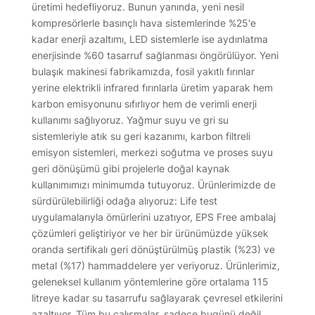
üretimi hedefliyoruz. Bunun yanında, yeni nesil
kompresörlerle basınçlı hava sistemlerinde %25'e
kadar enerji azaltımı, LED sistemlerle ise aydınlatma
enerjisinde %60 tasarruf sağlanması öngörülüyor. Yeni
bulaşık makinesi fabrikamızda, fosil yakıtlı fırınlar
yerine elektrikli infrared fırınlarla üretim yaparak hem
karbon emisyonunu sıfırlıyor hem de verimli enerji
kullanımı sağlıyoruz. Yağmur suyu ve gri su
sistemleriyle atık su geri kazanımı, karbon filtreli
emisyon sistemleri, merkezi soğutma ve proses suyu
geri dönüşümü gibi projelerle doğal kaynak
kullanımımızı minimumda tutuyoruz. Ürünlerimizde de
sürdürülebilirliği odağa alıyoruz: Life test
uygulamalarıyla ömürlerini uzatıyor, EPS Free ambalaj
çözümleri geliştiriyor ve her bir ürünümüzde yüksek
oranda sertifikalı geri dönüştürülmüş plastik (%23) ve
metal (%17) hammaddelere yer veriyoruz. Ürünlerimiz,
geleneksel kullanım yöntemlerine göre ortalama 115
litreye kadar su tasarrufu sağlayarak çevresel etkilerini
azaltıyor. Tüm bu çalışmalar, sadece bugünü değil,