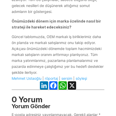
gelecek nesilleri de düşünerek attığımız somut
adımların bir göstergesi.
Önümüzdeki dönem için marka özelinde nasıl bir
strateji ile hareket edeceksiniz?
Güncel tablomuzda, OEM markalı iş birliklerimiz daha
ön planda ve markalı satışlarımız onu takip ediyor.
Açıkçası önümüzdeki dönemde toplam hacmimizdeki
markalı satışların oranını arttırmayı planlıyoruz. Tüm
marka yatırımlarımız, pazarlama planlamalarımız ve
pazarda edinmeye çalıştığımız yer bu hedefi destekler
şekilde ilerliyor.
Mehmet Ustaoğlu
|
röportaj
|
sersim
|
söyleşi
LinkedIn
Facebook
WhatsApp
X
0 Yorum
Yorum Gönder
E-posta adresiniz yayınlanmayacak.
Gerekli alanlar
*