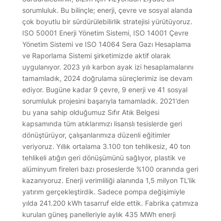
sorumluluk. Bu bilinçle; enerji, çevre ve sosyal alanda
çok boyutlu bir sürdürülebilirlik stratejisi yürütüyoruz.
ISO 50001 Enerji Yönetim Sistemi, ISO 14001 Çevre
Yönetim Sistemi ve ISO 14064 Sera Gazı Hesaplama
ve Raporlama Sistemi şirketimizde aktif olarak
uygulanıyor. 2023 yılı karbon ayak izi hesaplamalarını
tamamladık, 2024 doğrulama süreçlerimiz ise devam
ediyor. Bugüne kadar 9 çevre, 9 enerji ve 41 sosyal
sorumluluk projesini başarıyla tamamladık. 2021’den
bu yana sahip olduğumuz Sıfır Atık Belgesi
kapsamında tüm atıklarımızı lisanslı tesislerde geri
dönüştürüyor, çalışanlarımıza düzenli eğitimler
veriyoruz. Yıllık ortalama 3.100 ton tehlikesiz, 40 ton
tehlikeli atığın geri dönüşümünü sağlıyor, plastik ve
alüminyum fireleri bazı proseslerde %100 oranında geri
kazanıyoruz. Enerji verimliliği alanında 1,5 milyon TL'lik
yatırım gerçekleştirdik. Sadece pompa değişimiyle
yılda 241.200 kWh tasarruf elde ettik. Fabrika çatımıza
kurulan güneş panelleriyle aylık 435 MWh enerji