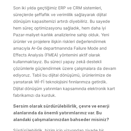
Son iki yılda geçtiğimiz ERP ve CRM sistemleri,
süreçlerde şeffaflık ve verimlilik sağlayarak dijital
dönüşüm kapasitemizi artırdı diyebiliriz. Bu sayede
hem süreç optimizasyonu sağladık, hem daha iyi
Pazar-maliyet-karlılık analizlerine sahip olduk. Yeni
ürünler ve projelere ilişkin riskleri değerlendirmek
amacıyla Ar-Ge departmanında Failure Mode and
Effects Analysis (FMEA) yöntemini aktif olarak
kullanmaktayız. Bu süreci yapay zekâ destekli
çözümlerle güçlendirmek üzere çalışmalara da devam
ediyoruz. Tabii bu dijital dönüşümü, ürünlerimize de
yansıtarak Wİ-Fİ teknolojisini fırınlarımıza getirdik.
Dijital dönüşüm yatırımları kapsamında elektronik kart
fabrikamızı da kurduk.
Sersim olarak sürdürülebilirlik, çevre ve enerji
alanlarında da önemli yatırımlarınız var. Bu
alandaki çalışmalarınızdan bahseder misiniz?
Sürdürülebilirlik, bizim için vizyondan ziyade bir