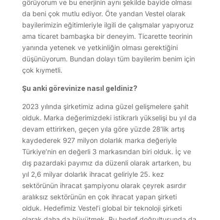
görüyorum ve bu enerjinin aynı şekilde bayide olması
da beni çok mutlu ediyor. Öte yandan Vestel olarak
bayilerimizin eğitimleriyle ilgili de çalışmalar yapıyoruz
ama ticaret bambaşka bir deneyim. Ticarette teorinin
yanında yetenek ve yetkinliğin olması gerektiğini
düşünüyorum. Bundan dolayı tüm bayilerim benim için
çok kıymetli.
Şu anki görevinize nasıl geldiniz?
2023 yılında şirketimiz adına güzel gelişmelere şahit
olduk. Marka değerimizdeki istikrarlı yükselişi bu yıl da
devam ettirirken, geçen yıla göre yüzde 28’lik artış
kaydederek 927 milyon dolarlık marka değeriyle
Türkiye’nin en değerli 3 markasından biri olduk. İç ve
dış pazardaki payımız da düzenli olarak artarken, bu
yıl 2,6 milyar dolarlık ihracat geliriyle 25. kez
sektörünün ihracat şampiyonu olarak çeyrek asırdır
aralıksız sektörünün en çok ihracat yapan şirketi
olduk. Hedefimiz Vestel’i global bir teknoloji şirketi
olarak daha da büyütmek. Bu hedef doğrultusunda da