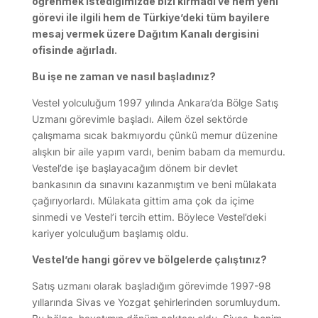
öğrenmek istediğimizde bizi kırmadı ve hem yeni
görevi ile ilgili hem de Türkiye’deki tüm bayilere
mesaj vermek üzere Dağıtım Kanalı dergisini
ofisinde ağırladı.
Bu işe ne zaman ve nasıl başladınız?
Vestel yolculuğum 1997 yılında Ankara’da Bölge Satış
Uzmanı görevimle başladı. Ailem özel sektörde
çalışmama sıcak bakmıyordu çünkü memur düzenine
alışkın bir aile yapım vardı, benim babam da memurdu.
Vestel’de işe başlayacağım dönem bir devlet
bankasının da sınavını kazanmıştım ve beni mülakata
çağırıyorlardı. Mülakata gittim ama çok da içime
sinmedi ve Vestel’i tercih ettim. Böylece Vestel’deki
kariyer yolculuğum başlamış oldu.
Vestel’de hangi görev ve bölgelerde çalıştınız?
Satış uzmanı olarak başladığım görevimde 1997-98
yıllarında Sivas ve Yozgat şehirlerinden sorumluydum.