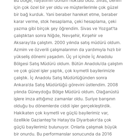
Bu bölge, hayatımın dönüm noktası oldu. Sivas, benim
için çok özel bir yer oldu ve müşterilerimle çok güzel
bir bağ kurduk. Yani beraber hareket etme, beraber
karar verme, stok hesaplama, çeki hesaplama, çeki
yazma gibi birçok şey öğrendim. Sivas ve Yozgat’ta
çalıştıktan sonra Niğde, Nevşehir, Kırşehir ve
Aksaray’da çalıştım. 2000 yılında satış müdürü oldum.
Azmim ve özverili çalışmalarımın da yardımıyla hızlı bir
yükseliş dönemi yaşadım. Üç yıl içinde İç Anadolu
Bölgesi Satış Müdürü oldum. Bütün Anadolu’da çalıştım
ve çok güzel işler yaptık, çok kıymetli bayilerimizle
çalıştık. İç Anadolu Satış Müdürlüğünden sonra
Ankara’da Satış Müdürlüğü görevini üstlendim. 2008
yılında Güneydoğu Bölge Müdürü oldum. Olağanüstü
işlere imza attığımız zamanlar oldu. Suriye barışının
olduğu bu dönemlerde ciddi işler gerçekleştirdik.
Hakikaten çok kıymetli ve güçlü bayilerimiz var,
özellikle Gaziantep’te Hatay’da Diyarbakır’da çok
güçlü bayilerimiz bulunuyor. Onlarla çalışmak büyük
bir onurdu. Bu performanslar sonucunda da 2016