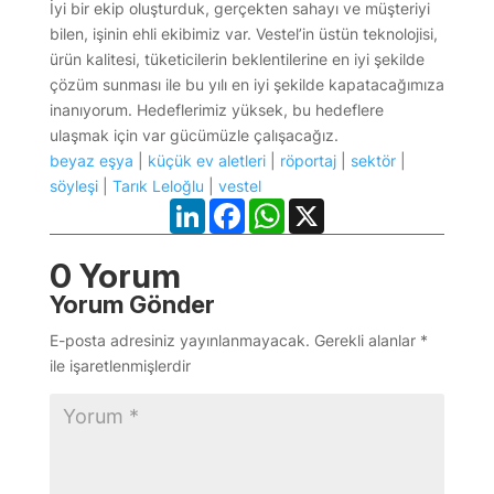
İyi bir ekip oluşturduk, gerçekten sahayı ve müşteriyi
bilen, işinin ehli ekibimiz var. Vestel’in üstün teknolojisi,
ürün kalitesi, tüketicilerin beklentilerine en iyi şekilde
çözüm sunması ile bu yılı en iyi şekilde kapatacağımıza
inanıyorum. Hedeflerimiz yüksek, bu hedeflere
ulaşmak için var gücümüzle çalışacağız.
beyaz eşya
|
küçük ev aletleri
|
röportaj
|
sektör
|
söyleşi
|
Tarık Leloğlu
|
vestel
LinkedIn
Facebook
WhatsApp
X
0 Yorum
Yorum Gönder
E-posta adresiniz yayınlanmayacak.
Gerekli alanlar
*
ile işaretlenmişlerdir