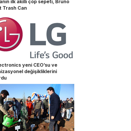
nın ilk akıllı çöp sepeti, Bruno
t Trash Can
ectronics yeni CEO’su ve
izasyonel değişikliklerini
rdu