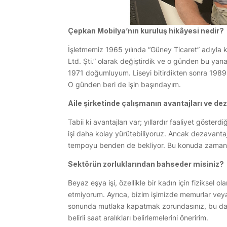
Çepkan Mobilya’nın kuruluş hikâyesi nedir?
İşletmemiz 1965 yılında “Güney Ticaret” adıyla 
Ltd. Şti.” olarak değiştirdik ve o günden bu yana
1971 doğumluyum. Liseyi bitirdikten sonra 1989 
O günden beri de işin başındayım.
Aile şirketinde çalışmanın avantajları ve de
Tabii ki avantajları var; yıllardır faaliyet göster
işi daha kolay yürütebiliyoruz. Ancak dezavantaj
tempoyu benden de bekliyor. Bu konuda zaman
Sektörün zorluklarından bahseder misiniz?
Beyaz eşya işi, özellikle bir kadın için fiziksel o
etmiyorum. Ayrıca, bizim işimizde memurlar veya 
sonunda mutlaka kapatmak zorundasınız, bu da ç
belirli saat aralıkları belirlemelerini öneririm.