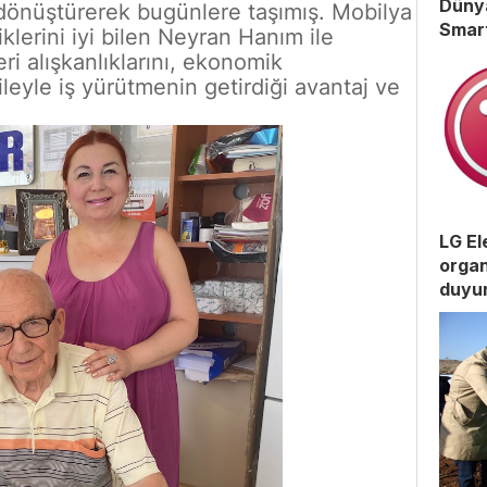
Dünya
dönüştürerek bugünlere taşımış. Mobilya
Smar
lerini iyi bilen Neyran Hanım ile
 alışkanlıklarını, ekonomik
ileyle iş yürütmenin getirdiği avantaj ve
LG El
organ
duyu