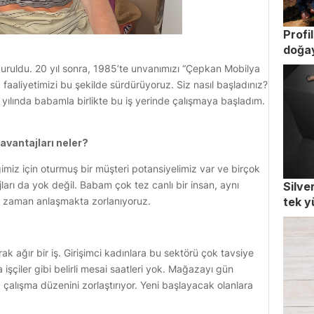
Profi
doğay
kuruldu. 20 yıl sonra, 1985’te unvanımızı “Çepkan Mobilya
 faaliyetimizi bu şekilde sürdürüyoruz. Siz nasıl başladınız?
yılında babamla birlikte bu iş yerinde çalışmaya başladım.
zavantajları neler?
diğimiz için oturmuş bir müşteri potansiyelimiz var ve birçok
ları da yok değil. Babam çok tez canlı bir insan, aynı
Silve
 zaman anlaşmakta zorlanıyoruz.
tek y
larak ağır bir iş. Girişimci kadınlara bu sektörü çok tavsiye
işçiler gibi belirli mesai saatleri yok. Mağazayı gün
alışma düzenini zorlaştırıyor. Yeni başlayacak olanlara