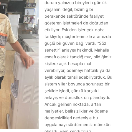
durum yalnızca bireylerin günlük
yaşamını değil, bizim gibi
perakende sektöründe faaliyet
gösteren işletmeleri de doğrudan
etkiliyor. Eskiden işler çok daha
farklıydı; müşterilerimizle aramızda
güçlü bir güven bağı vardı. “Söz
senettir” anlayışı hakimdi. Mahalle
esnafı olarak tanıdığımız, bildiğimiz
kişilere açık hesapla mal
verebiliyor, ödemeyi haftalık ya da
aylık olarak tahsil edebiliyorduk. Bu
sistem yıllar boyunca sorunsuz bir
şekilde işledi, çünkü karşılıklı
anlayış ve dürüstlük ön plandaydı.
Ancak gelinen noktada, artan
maliyetler, belirsizlikler ve ödeme
dengesizlikleri nedeniyle bu
uygulamayı sürdürmemiz mümkün
olmadı. Hem kendi ticari