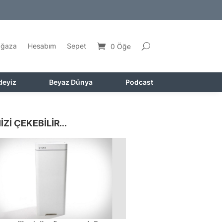
ğaza
Hesabım
Sepet
0 Öğe
deyiz
Beyaz Dünya
Podcast
İZİ ÇEKEBİLİR...