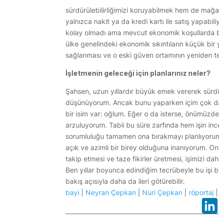
sürdürülebilirliğimizi koruyabilmek hem de mağ
yalnızca nakit ya da kredi kartı ile satış yapabil
kolay olmadı ama mevcut ekonomik koşullarda ba
ülke genelindeki ekonomik sıkıntıların küçük bir
sağlanması ve o eski güven ortamının yeniden te
İşletmenin geleceği için planlarınız neler?
Şahsen, uzun yıllardır büyük emek vererek sürd
düşünüyorum. Ancak bunu yaparken içim çok da
bir isim var: oğlum. Eğer o da isterse, önümüzdek
arzuluyorum. Tabii bu süre zarfında hem işin inc
sorumluluğu tamamen ona bırakmayı planlıyorum
açık ve azimli bir birey olduğuna inanıyorum. Onu
takip etmesi ve taze fikirler üretmesi, işimizi da
Ben yıllar boyunca edindiğim tecrübeyle bu işi bu
bakış açısıyla daha da ileri götürebilir.
bayi
|
Neyran Çepkan
|
Nuri Çepkan
|
röportaj