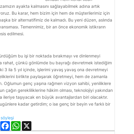
azamızın ayakta kalmasını sağlayabilmek adına artık
iyoruz. Bu karar, hem bizim için hem de müşterilerimiz için
şka bir alternatifimiz de kalmadı. Bu yeni düzen, aslında
 yansıması. Temennimiz, bir an önce ekonomik istikrarın
sis edilmesi.
ürdüğüm bu işi bir noktada bırakmayı ve dinlenmeyi
 rahat, çünkü gönlümde bu bayrağı devretmek istediğim
i 3 ila 5 yıl içinde, işlerimi yavaş yavaş ona devretmeyi
eliklerini birlikte paylaşarak öğretmeyi, hem de zamanla
. Oğlumun genç yaşına rağmen vizyon sahibi, yeniliklere
n çağın gerekliliklerine hâkim olması, teknolojiyi yakından
ha ileriye taşıyacak en büyük avantajlardan biri olacaktır.
günlere kadar getirdim; o ise genç bir beyin ve farklı bir
|
söyleşi
LinkedIn
Facebook
WhatsApp
X