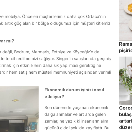
 mobilya. Önceleri müşterilerimiz daha çok Ortaca’nın
 artık göç alan bir bölge olduğumuz için müşteri kitlemiz
var mı?
Ramaz
pişiri
ya değil, Bodrum, Marmaris, Fethiye ve Köyceğiz’e de
e tercih edilmemizi sağlıyor. Singer’in satışlarında geçmiş
tırmak için etkinliklerin daha sık yapılması gerektiğine
lardır hem satış hem müşteri memnuniyeti açısından verimli
Ekonomik durum işinizi nasıl
etkiliyor?
Son dönemde yaşanan ekonomik
Coron
bulaş
dalgalanmalar ve art arda gelen
artar
zamlar, ne yazık ki insanların alım
düzen
gücünü ciddi şekilde zayıflattı. Bu