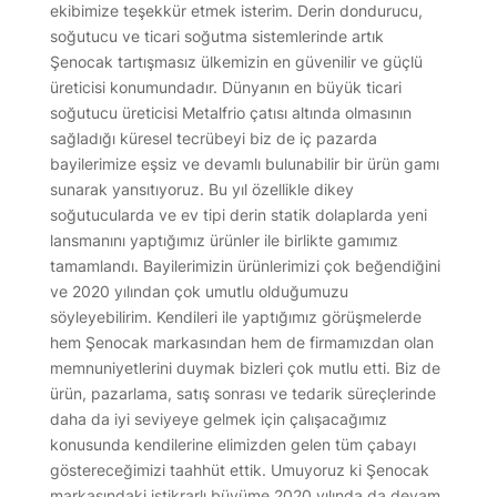
ekibimize teşekkür etmek isterim. Derin dondurucu,
soğutucu ve ticari soğutma sistemlerinde artık
Şenocak tartışmasız ülkemizin en güvenilir ve güçlü
üreticisi konumundadır. Dünyanın en büyük ticari
soğutucu üreticisi Metalfrio çatısı altında olmasının
sağladığı küresel tecrübeyi biz de iç pazarda
bayilerimize eşsiz ve devamlı bulunabilir bir ürün gamı
sunarak yansıtıyoruz. Bu yıl özellikle dikey
soğutucularda ve ev tipi derin statik dolaplarda yeni
lansmanını yaptığımız ürünler ile birlikte gamımız
tamamlandı. Bayilerimizin ürünlerimizi çok beğendiğini
ve 2020 yılından çok umutlu olduğumuzu
söyleyebilirim. Kendileri ile yaptığımız görüşmelerde
hem Şenocak markasından hem de firmamızdan olan
memnuniyetlerini duymak bizleri çok mutlu etti. Biz de
ürün, pazarlama, satış sonrası ve tedarik süreçlerinde
daha da iyi seviyeye gelmek için çalışacağımız
konusunda kendilerine elimizden gelen tüm çabayı
göstereceğimizi taahhüt ettik. Umuyoruz ki Şenocak
markasındaki istikrarlı büyüme 2020 yılında da devam