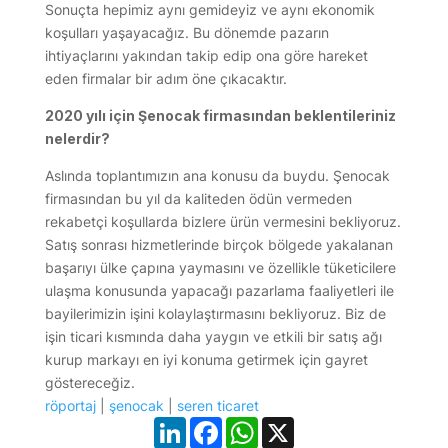
Sonuçta hepimiz aynı gemideyiz ve aynı ekonomik
koşulları yaşayacağız. Bu dönemde pazarın
ihtiyaçlarını yakından takip edip ona göre hareket
eden firmalar bir adım öne çıkacaktır.
2020 yılı için Şenocak firmasından beklentileriniz
nelerdir?
Aslında toplantımızın ana konusu da buydu. Şenocak
firmasından bu yıl da kaliteden ödün vermeden
rekabetçi koşullarda bizlere ürün vermesini bekliyoruz.
Satış sonrası hizmetlerinde birçok bölgede yakalanan
başarıyı ülke çapına yaymasını ve özellikle tüketicilere
ulaşma konusunda yapacağı pazarlama faaliyetleri ile
bayilerimizin işini kolaylaştırmasını bekliyoruz. Biz de
işin ticari kısmında daha yaygın ve etkili bir satış ağı
kurup markayı en iyi konuma getirmek için gayret
göstereceğiz.
röportaj
|
şenocak
|
seren ticaret
LinkedIn
Facebook
WhatsApp
X