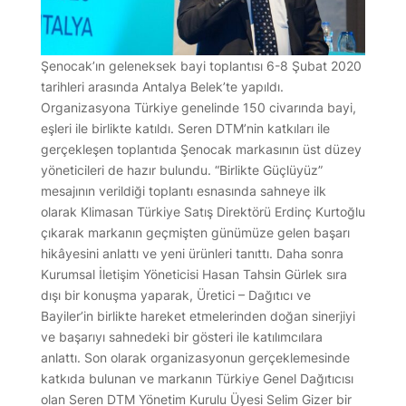
Şenocak’ın geleneksek bayi toplantısı 6-8 Şubat 2020
tarihleri arasında Antalya Belek’te yapıldı.
Organizasyona Türkiye genelinde 150 civarında bayi,
eşleri ile birlikte katıldı. Seren DTM’nin katkıları ile
gerçekleşen toplantıda Şenocak markasının üst düzey
yöneticileri de hazır bulundu. “Birlikte Güçlüyüz”
mesajının verildiği toplantı esnasında sahneye ilk
olarak Klimasan Türkiye Satış Direktörü Erdinç Kurtoğlu
çıkarak markanın geçmişten günümüze gelen başarı
hikâyesini anlattı ve yeni ürünleri tanıttı. Daha sonra
Kurumsal İletişim Yöneticisi Hasan Tahsin Gürlek sıra
dışı bir konuşma yaparak, Üretici – Dağıtıcı ve
Bayiler’in birlikte hareket etmelerinden doğan sinerjiyi
ve başarıyı sahnedeki bir gösteri ile katılımcılara
anlattı. Son olarak organizasyonun gerçeklemesinde
katkıda bulunan ve markanın Türkiye Genel Dağıtıcısı
olan Seren DTM Yönetim Kurulu Üyesi Selim Gizer bir