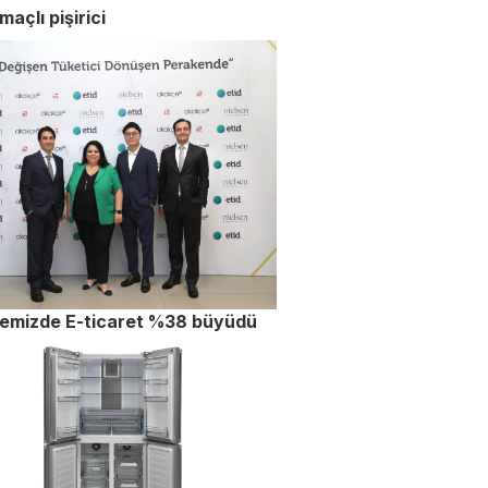
maçlı pişirici
kemizde E-ticaret %38 büyüdü