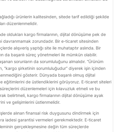
ğladığı ürünlerin kalitesinden, sitede tarif edildiği şekilde
ları düzenlenmelidir.
içinde oldukları kargo firmalarının, dijital dönüşüme pek de
i davranmamak zorundadır. Bir e-ticaret sitesinden
lerde alışveriş yaptığı site ile muhataptır aslında. Bir
arın da başarılı süreç yönetmeleri ile mümkün olabilir.
 yaşanan sorunların da sorumluluğunu almalıdır. “Ürünüm
n, “kargo şirketinin sorumluluğudur” diyerek işin içinden
nmediğini gösterir. Dünyada başarılı olmuş dijital
 ve eğitimlerini de üstlendiklerini görüyoruz. E-ticaret siteleri
a süreçlerini düzenlemeleri için kılavuzluk etmeli ve bu
rak belirtmeli, kargo firmalarının dijital dönüşüme ayak
ini ve gelişimlerini üstlenmelidir.
işlerde alınan finansal risk duygusunu dindirmek için
para iadesi garantisi vermeleri gerekmektedir. E-ticaret
 işleminin gerçekleşmesine değin tüm süreçlerde