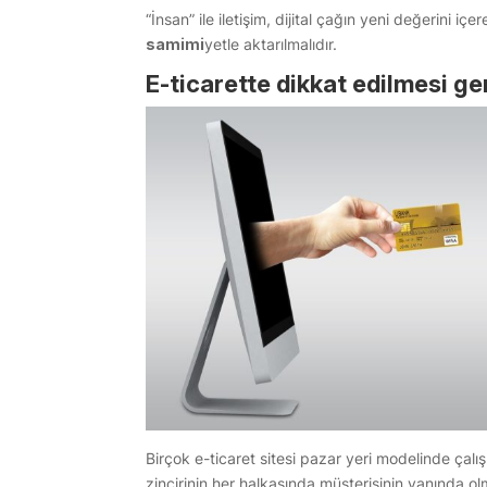
“İnsan” ile iletişim, dijital çağın yeni değerini i
samimi
yetle aktarılmalıdır.
E-ticarette dikkat edilmesi g
Birçok e-ticaret sitesi pazar yeri modelinde çalış
zincirinin her halkasında müşterisinin yanında o