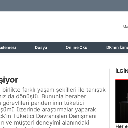
Ma
celemesi
Dosya
Online Oku
DK’nın İzin
İLGİN
şiyor
birlikte farklı yaşam şekilleri ile tanıştık
ımız da dönüştü. Bununla beraber
görevlileri pandeminin tüketici
nüşümü üzerinde araştırmalar yaparak
k’in Tüketici Davranışları Danışmanı
arı ve müşteri deneyimi alanındaki
Her e