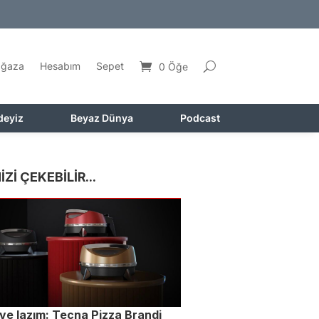
ğaza
Hesabım
Sepet
0 Öğe
deyiz
Beyaz Dünya
Podcast
İZİ ÇEKEBİLİR...
ve lazım: Tecna Pizza Brandi