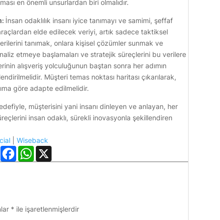
ması en önemli unsurlardan biri olmalıdır.
m:
İnsan odaklılık insanı iyice tanımayı ve samimi, şeffaf
 araçlardan elde edilecek veriyi, artık sadece taktiksel
ilerini tanımak, onlara kişisel çözümler sunmak ve
 analiz etmeye başlamaları ve stratejik süreçlerini bu verilere
inin alışveriş yolculuğunun baştan sonra her adımın
ndirilmelidir. Müşteri temas noktası haritası çıkarılarak,
rıma göre adapte edilmelidir.
efiyle, müşterisini yani insanı dinleyen ve anlayan, her
çlerini insan odaklı, sürekli inovasyonla şekillendiren
ial
|
Wiseback
LinkedIn
Facebook
WhatsApp
X
nlar
*
ile işaretlenmişlerdir