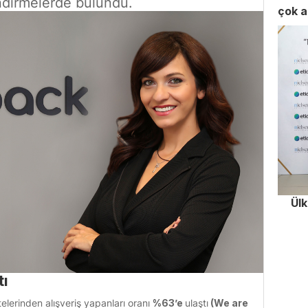
ndirmelerde bulundu.
çok a
Ül
tı
telerinden alışveriş yapanları oranı
%63’e
ulaştı
(We are