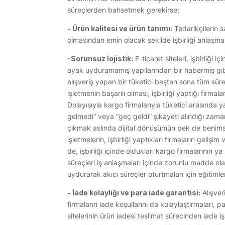
süreçlerden bahsetmek gerekirse;
- Ürün kalitesi ve ürün tanımı:
Tedarikçilerin sa
olmasından emin olacak şekilde işbirliği anlaşma
-Sorunsuz lojistik:
E-ticaret siteleri, işbirliği 
ayak uyduramamış yapılarından bir habermiş gib
alışveriş yapan bir tüketici baştan sona tüm süreç
işletmenin başarılı olması, işbirliği yaptığı firmal
Dolayısıyla kargo firmalarıyla tüketici arasında
gelmedi” veya “geç geldi” şikayeti alındığı zama
çıkmak aslında dijital dönüşümün pek de benimse
işletmelerin, işbirliği yaptıkları firmaların gelişim
de, işbirliği içinde oldukları kargo firmalarının y
süreçleri iş anlaşmaları içinde zorunlu madde ola
uydurarak akıcı süreçler oturtmaları için eğitimler
- İade kolaylığı ve para iade garantisi:
Alışver
firmaların iade koşullarını da kolaylaştırmaları, 
sitelerinin ürün iadesi teslimat sürecinden iade