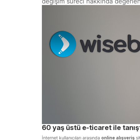
değişim süreci hakkında değerle
60 yaş üstü e-ticaret ile tanış
İnternet kullanıcıları arasında
online alışveriş
si