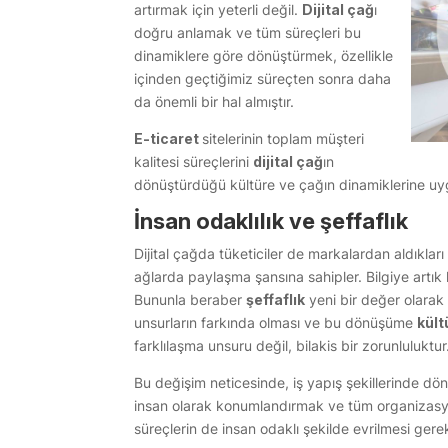
artırmak için yeterli değil.
Dijital çağ
ı
doğru anlamak ve tüm süreçleri bu
dinamiklere göre dönüştürmek, özellikle
içinden geçtiğimiz süreçten sonra daha
da önemli bir hal almıştır.
E-ticaret
sitelerinin toplam müşteri
kalitesi süreçlerini
dijital çağ
ın
dönüştürdüğü kültüre ve çağın dinamiklerine uyg
İnsan odaklılık ve şeffaflık
Dijital çağda tüketiciler de markalardan aldıklar
ağlarda paylaşma şansına sahipler. Bilgiye artık
Bununla beraber
şeffaflık
yeni bir değer olarak
unsurların farkında olması ve bu dönüşüme
kült
farklılaşma unsuru değil, bilakis bir zorunluluktur
Bu değişim neticesinde, iş yapış şekillerinde dön
insan olarak konumlandırmak ve tüm organizasyon
süreçlerin de insan odaklı şekilde evrilmesi gere