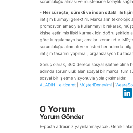
sorumluluğu alması ve müşterisine kolaylık sağla
-
Her süreçte, sürekli ve insan odaklı iletişi
iletişim kurmayı gerektirir. Markaların teknolojik
promosyon amacıyla kullanmayı bırakarak, müşter
kişiselleştirilmiş ilişki kurmak için doğru şekilde
göre kurgulamaya başlamaları zorunludur. Müşter
sorumluluğu alınmalı ve müşteri her adımda bilgile
iletişim tasarımı yapılmalı, organizasyon bu tasa
Sonuç olarak, 360 derece sosyal işletme olma hed
adımda sorumluluk alan sosyal bir marka, tüm süre
sosyal bir işletme vizyonuyla yola çıkılmalıdır.
ALADIN
|
e-ticaret
|
MüşteriDeneyimi
|
WeareSoc
0 Yorum
Yorum Gönder
E-posta adresiniz yayınlanmayacak.
Gerekli ala