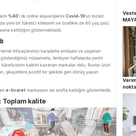
Veste
ların
%40
’ı ilk online alışverişlerini
Covid-19
’un bizleri
MAY
 yeni bir tüketici kitlesinin ve özellikle de 60 yaş üstü
asına katıldığını göstermektedir.
dı
 temel ihtiyaçlarımızı karşılama endişesi ve yaşanan
gösterdiğimiz müsamaha, ilerleyen haftalarda yerini
 tüketicisinin kalbini kazanan markalar oldu. Bunlar ürün
an, şikayetlere pozitif bir şekilde geri dönüş yapan
Verim
nokta
nen
e-ticaret
markasının ise sınıfta kaldığını gözlemledik.
: Toplam kalite