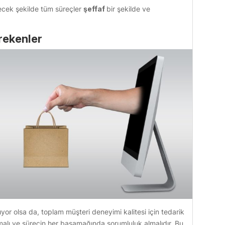
çerecek şekilde tüm süreçler
şeffaf
bir şekilde ve
erekenler
ıyor olsa da, toplam müşteri deneyimi kalitesi için tedarik
lmalı ve sürecin her basamağında sorumluluk almalıdır. Bu