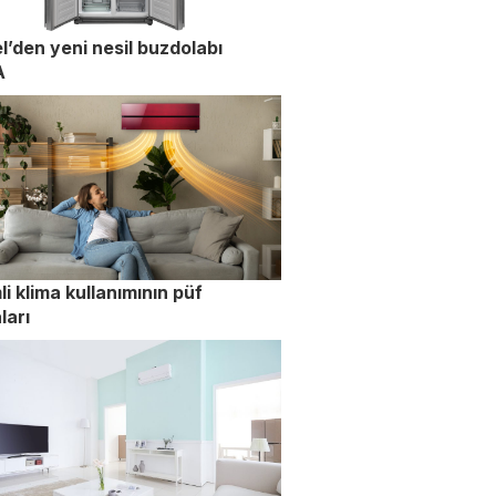
l’den yeni nesil buzdolabı
A
li klima kullanımının püf
ları