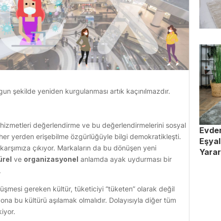
un şekilde yeniden kurgulanması artık kaçınılmazdır.
ı hizmetleri değerlendirme ve bu değerlendirmelerini sosyal
Evden
 her yerden erişebilme özgürlüğüyle bilgi demokratikleşti.
Eşyal
 karşımıza çıkıyor. Markaların da bu dönüşen yeni
Yara
ürel
ve
organizasyonel
anlamda ayak uydurması bir
.
üşmesi gereken kültür, tüketiciyi “tüketen” olarak değil
a bu kültürü aşılamak olmalıdır. Dolayısıyla diğer tüm
kiyor.