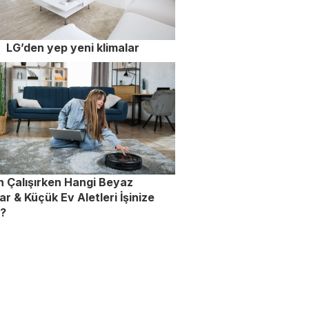
LG’den yep yeni klimalar
 Çalışırken Hangi Beyaz
ar & Küçük Ev Aletleri İşinize
r?