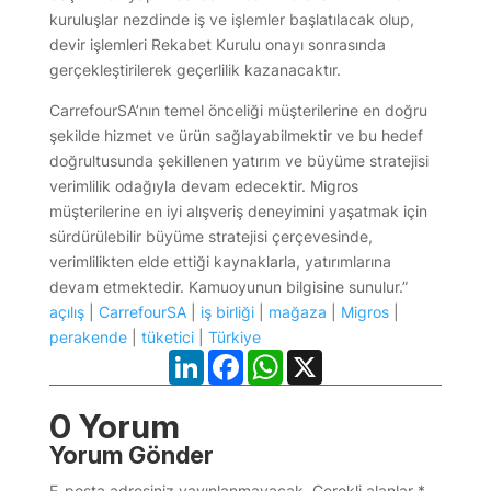
kuruluşlar nezdinde iş ve işlemler başlatılacak olup,
devir işlemleri Rekabet Kurulu onayı sonrasında
gerçekleştirilerek geçerlilik kazanacaktır.
CarrefourSA’nın temel önceliği müşterilerine en doğru
şekilde hizmet ve ürün sağlayabilmektir ve bu hedef
doğrultusunda şekillenen yatırım ve büyüme stratejisi
verimlilik odağıyla devam edecektir. Migros
müşterilerine en iyi alışveriş deneyimini yaşatmak için
sürdürülebilir büyüme stratejisi çerçevesinde,
verimlilikten elde ettiği kaynaklarla, yatırımlarına
devam etmektedir. Kamuoyunun bilgisine sunulur.”
açılış
|
CarrefourSA
|
iş birliği
|
mağaza
|
Migros
|
perakende
|
tüketici
|
Türkiye
LinkedIn
Facebook
WhatsApp
X
0 Yorum
Yorum Gönder
E-posta adresiniz yayınlanmayacak.
Gerekli alanlar
*