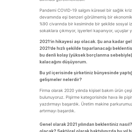
Pandemi COVID-19 salgını küresel bir sağlık krizid
devamında eşi benzeri görülmemiş bir ekonomik
%90 civarında bir kesiminde bir şekilde sosyal i
sokaklara çıkmıyor, işyerleri kapanıyor, uçuşlar y
2021’in hikayesi aşı olacak. Şu ana kadar g
2021’de hızlı şekilde toparlanacağı beklentis
bu denli kolay (yüksek borçlanma sebebiyle
kalacağını düşüyorum.
Bu yıl içerisinde şirketiniz bünyesinde yaptığ
gelişmeler nelerdir?
Firma olarak 2020 yılında kişisel bakım ürün çeşitl
bulunuyoruz. Pişirme kategorisinde hava ile pişir
yazdırmayı başardık. Üretim makine parkurumuza 
artırmayı başardık.
Genel olarak 2021 yılından beklentiniz nasıl? 
olacak? Sektörel olarak baktığınızda bu yıl b