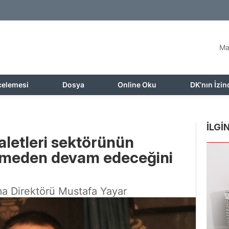
Ma
celemesi
Dosya
Online Oku
DK’nın İzin
İLGİN
aletleri sektörünün
kesmeden devam edeceğini
ma Direktörü Mustafa Yayar