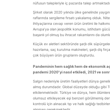
nüfusun talepleriyle iç pazarda talep artmaktadı
Şirket olarak 2020 yılında ülke genelinde yaygı
raflarında sergileme fırsatı yakalamış olduk. Nitelik
ihtiyaçlarına cevap veren ürün üretimi ile halkı
Avrupa’ya olan jeopolitik konumu, istihdam gücü, 
başarılı yıl olmuş bu ihracat rakamlarını da oluml
Küçük ev aletleri sektöründe şarjlı dik süpürgele
hazırlama, saç kurutma makineleri, şarjlı diş fır
çok büyüyen ürün gruplarını oluşturdu.
Pandeminin hem sağlık hem de ekonomik açıda
pandemi 2020'yi nasıl etkiledi, 2021 ve son
Salgın nedeniyle üretim faaliyetleri dünya genel
almış durumdadır. Global düzeyde olduğu gibi T
etkilenmektedir. Türkiye ve dünya, hem ölümlere 
olumsuz etkileyecek eşi benzeri görülmemiş deri
kontrolü için alınacak tıp ve halk sağlığı tedbirl
alınması gerekmektedir.