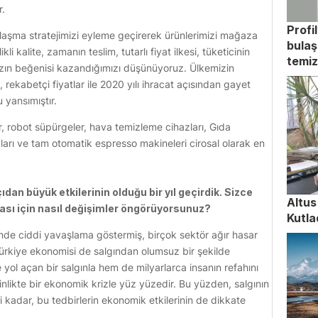
r.
Profi
nlaşma stratejimizi eyleme geçirerek ürünlerimizi mağaza
bulaş
li kalite, zamanın teslim, tutarlı fiyat ilkesi, tüketicinin
temiz
mızın beğenisi kazandığımızı düşünüyoruz. Ülkemizin
rekabetçi fiyatlar ile 2020 yılı ihracat açısından gayet
u yansımıştır.
r, robot süpürgeler, hava temizleme cihazları, Gıda
çaları ve tam otomatik espresso makineleri cirosal olarak en
n büyük etkilerinin olduğu bir yıl geçirdik. Sizce
Altus
rası için nasıl değişimler öngörüyorsunuz?
Kutla
inde ciddi yavaşlama göstermiş, birçok sektör ağır hasar
ürkiye ekonomisi de salgından olumsuz bir şekilde
yol açan bir salgınla hem de milyarlarca insanın refahını
nlikte bir ekonomik krizle yüz yüzedir. Bu yüzden, salgının
eri kadar, bu tedbirlerin ekonomik etkilerinin de dikkate