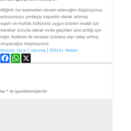
ketliliğinin hız kesmeden devam edeceğini düşünüyoruz.
parkurumuzu yenileyip kapasite olarak artırmış
n yaşam ve mutfak kültürünü uygun ürünleri imalat için
beraber zorunlu olarak evde geçirilen süre arttığı için
mıştır. Kullanım ile beraber ürünlere olan talep artmış
i koruyacağını düşünüyoruz.
Mustafa Yayar
|
röportaj
|
SEM Ev Aletleri
LinkedIn
Facebook
WhatsApp
X
nlar
*
ile işaretlenmişlerdir