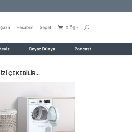
ğaza
Hesabım
Sepet
0 Öğe
deyiz
Beyaz Dünya
Podcast
İZİ ÇEKEBİLİR...