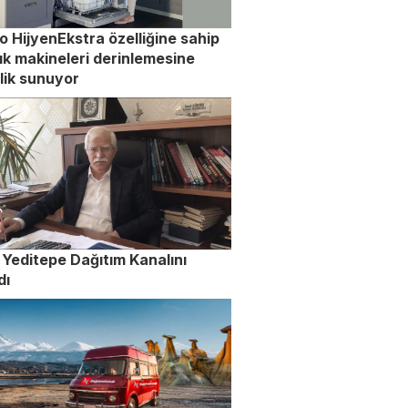
lo HijyenEkstra özelliğine sahip
ık makineleri derinlemesine
lik sunuyor
 Yeditepe Dağıtım Kanalını
dı