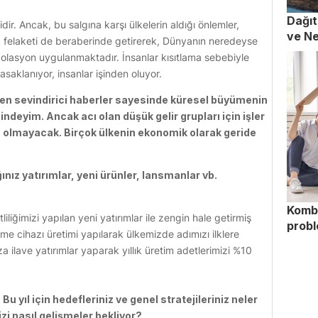
Dağıt
ir. Ancak, bu salgına karşı ülkelerin aldığı önlemler,
ve Ne
 felaketi de beraberinde getirerek, Dünyanın neredeyse
zolasyon uygulanmaktadır. İnsanlar kısıtlama sebebiyle
asaklanıyor, insanlar işinden oluyor.
elen sevindirici haberler sayesinde küresel büyümenin
indeyim. Ancak acı olan düşük gelir grupları için işler
) olmayacak. Birçok ülkenin ekonomik olarak geride
ınız yatırımlar, yeni ürünler, lansmanlar vb.
Kombi
iliğimizi yapılan yeni yatırımlar ile zengin hale getirmiş
probl
me cihazı üretimi yapılarak ülkemizde adımızı ilklere
ilave yatırımlar yaparak yıllık üretim adetlerimizi %10
Bu yıl için hedefleriniz ve genel stratejileriniz neler
izi nasıl gelişmeler bekliyor?