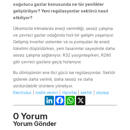
soğutucu gazlar konusunda ne tür yenilikler
geliştiriliyor? Yeni regülasyonlar sektörü nasıl
etkiliyor?
Ülkemizde klimalarda enerji verimliliği, sessiz çalışma
ve çevreci gazlar odağında hızlı bir gelişim yaşanıyor.
Gelişmiş inverter sistemler ve ısı pompaları ile enerji
tüketimi düşürülürken, yeni tasarımlar sayesinde daha
sessiz çalışma sağlanıyor. R32 yaygınlaşırken, R290
gibi çevreci gazlara geçiş hızlanıyor.
Bu dönüşümün ana itici gücü ise regülasyonlar. Sektör
giderek daha verimli, daha sessiz ve daha
sürdürülebilir ürünlere yöneliyor.
Electrolux
|
metin ekinci
|
röportaj
|
sektör
|
söyleşi
LinkedIn
Facebook
WhatsApp
X
0 Yorum
Yorum Gönder