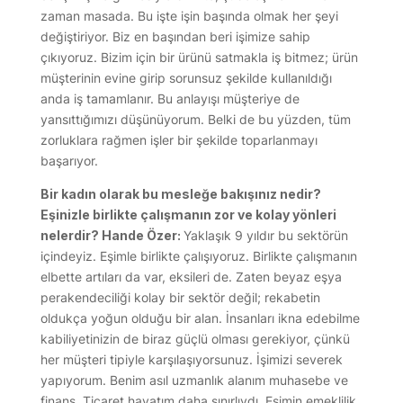
zaman masada. Bu işte işin başında olmak her şeyi
değiştiriyor. Biz en başından beri işimize sahip
çıkıyoruz. Bizim için bir ürünü satmakla iş bitmez; ürün
müşterinin evine girip sorunsuz şekilde kullanıldığı
anda iş tamamlanır. Bu anlayışı müşteriye de
yansıttığımızı düşünüyorum. Belki de bu yüzden, tüm
zorluklara rağmen işler bir şekilde toparlanmayı
başarıyor.
Bir kadın olarak bu mesleğe bakışınız nedir?
Eşinizle birlikte çalışmanın zor ve kolay yönleri
nelerdir? Hande Özer:
Yaklaşık 9 yıldır bu sektörün
içindeyiz. Eşimle birlikte çalışıyoruz. Birlikte çalışmanın
elbette artıları da var, eksileri de. Zaten beyaz eşya
perakendeciliği kolay bir sektör değil; rekabetin
oldukça yoğun olduğu bir alan. İnsanları ikna edebilme
kabiliyetinizin de biraz güçlü olması gerekiyor, çünkü
her müşteri tipiyle karşılaşıyorsunuz. İşimizi severek
yapıyorum. Benim asıl uzmanlık alanım muhasebe ve
finans. Ticaret hayatım daha sınırlıydı. Eşimin emeklilik