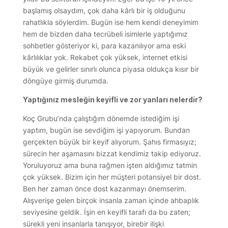
başlamış olsaydım, çok daha kârlı bir iş olduğunu
rahatlıkla söylerdim. Bugün ise hem kendi deneyimim
hem de bizden daha tecrübeli isimlerle yaptığımız
sohbetler gösteriyor ki, para kazanılıyor ama eski
kârlılıklar yok. Rekabet çok yüksek, internet etkisi
büyük ve gelirler sınırlı olunca piyasa oldukça kısır bir
döngüye girmiş durumda.
Yaptığınız mesleğin keyifli ve zor yanları nelerdir?
Koç Grubu’nda çalıştığım dönemde istediğim işi
yaptım, bugün ise sevdiğim işi yapıyorum. Bundan
gerçekten büyük bir keyif alıyorum. Şahıs firmasıyız;
sürecin her aşamasını bizzat kendimiz takip ediyoruz.
Yoruluyoruz ama buna rağmen işten aldığımız tatmin
çok yüksek. Bizim için her müşteri potansiyel bir dost.
Ben her zaman önce dost kazanmayı önemserim.
Alışverişe gelen birçok insanla zaman içinde ahbaplık
seviyesine geldik. İşin en keyifli tarafı da bu zaten;
sürekli yeni insanlarla tanışıyor, birebir ilişki