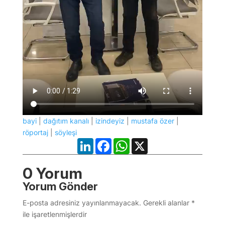
bayi
|
dağıtım kanalı
|
izindeyiz
|
mustafa özer
|
röportaj
|
söyleşi
LinkedIn
Facebook
WhatsApp
X
0 Yorum
Yorum Gönder
E-posta adresiniz yayınlanmayacak.
Gerekli alanlar
*
ile işaretlenmişlerdir