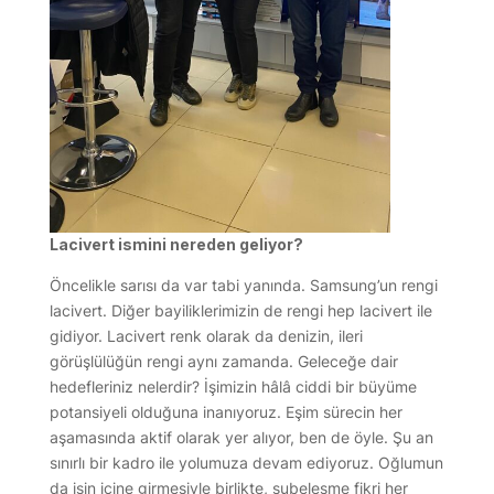
Lacivert ismini nereden geliyor?
Öncelikle sarısı da var tabi yanında. Samsung’un rengi
lacivert. Diğer bayiliklerimizin de rengi hep lacivert ile
gidiyor. Lacivert renk olarak da denizin, ileri
görüşlülüğün rengi aynı zamanda. Geleceğe dair
hedefleriniz nelerdir? İşimizin hâlâ ciddi bir büyüme
potansiyeli olduğuna inanıyoruz. Eşim sürecin her
aşamasında aktif olarak yer alıyor, ben de öyle. Şu an
sınırlı bir kadro ile yolumuza devam ediyoruz. Oğlumun
da işin içine girmesiyle birlikte, şubeleşme fikri her