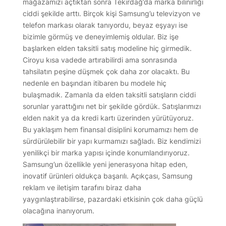
mağazamızı açtıktan sonra Tekirdağ’da marka bilinirliği
ciddi şekilde arttı. Birçok kişi Samsung’u televizyon ve
telefon markası olarak tanıyordu, beyaz eşyayı ise
bizimle görmüş ve deneyimlemiş oldular. Biz işe
başlarken elden taksitli satış modeline hiç girmedik.
Ciroyu kısa vadede artırabilirdi ama sonrasında
tahsilatın peşine düşmek çok daha zor olacaktı. Bu
nedenle en başından itibaren bu modele hiç
bulaşmadık. Zamanla da elden taksitli satışların ciddi
sorunlar yarattığını net bir şekilde gördük. Satışlarımızı
elden nakit ya da kredi kartı üzerinden yürütüyoruz.
Bu yaklaşım hem finansal disiplini korumamızı hem de
sürdürülebilir bir yapı kurmamızı sağladı. Biz kendimizi
yenilikçi bir marka yapısı içinde konumlandırıyoruz.
Samsung’un özellikle yeni jenerasyona hitap eden,
inovatif ürünleri oldukça başarılı. Açıkçası, Samsung
reklam ve iletişim tarafını biraz daha
yaygınlaştırabilirse, pazardaki etkisinin çok daha güçlü
olacağına inanıyorum.