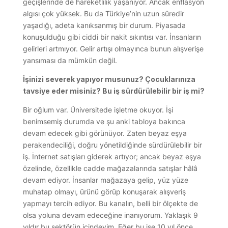
geçişlerinde de hareketlilik yaşanıyor. Ancak enflasyon
algısı çok yüksek. Bu da Türkiye’nin uzun süredir
yaşadığı, adeta kanıksanmış bir durum. Piyasada
konuşulduğu gibi ciddi bir nakit sıkıntısı var. İnsanların
gelirleri artmıyor. Gelir artışı olmayınca bunun alışverişe
yansıması da mümkün değil.
İşinizi severek yapıyor musunuz? Çocuklarınıza
tavsiye eder misiniz? Bu iş sürdürülebilir bir iş mi?
Bir oğlum var. Üniversitede işletme okuyor. İşi
benimsemiş durumda ve şu anki tabloya bakınca
devam edecek gibi görünüyor. Zaten beyaz eşya
perakendeciliği, doğru yönetildiğinde sürdürülebilir bir
iş. İnternet satışları giderek artıyor; ancak beyaz eşya
özelinde, özellikle cadde mağazalarında satışlar hâlâ
devam ediyor. İnsanlar mağazaya gelip, yüz yüze
muhatap olmayı, ürünü görüp konuşarak alışveriş
yapmayı tercih ediyor. Bu kanalın, belli bir ölçekte de
olsa yoluna devam edeceğine inanıyorum. Yaklaşık 9
yıldır bu sektörün içindeyim. Eğer bu işe 10 yıl önce