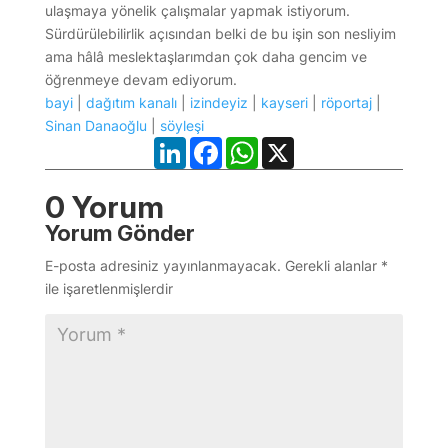
ulaşmaya yönelik çalışmalar yapmak istiyorum.
Sürdürülebilirlik açısından belki de bu işin son nesliyim
ama hâlâ meslektaşlarımdan çok daha gencim ve
öğrenmeye devam ediyorum.
bayi
|
dağıtım kanalı
|
izindeyiz
|
kayseri
|
röportaj
|
Sinan Danaoğlu
|
söyleşi
LinkedIn
Facebook
WhatsApp
X
0 Yorum
Yorum Gönder
E-posta adresiniz yayınlanmayacak.
Gerekli alanlar
*
ile işaretlenmişlerdir