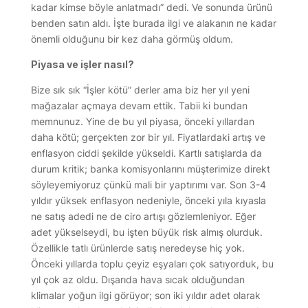
kadar kimse böyle anlatmadı” dedi. Ve sonunda ürünü
benden satın aldı. İşte burada ilgi ve alakanın ne kadar
önemli olduğunu bir kez daha görmüş oldum.
Piyasa ve işler nasıl?
Bize sık sık “İşler kötü” derler ama biz her yıl yeni
mağazalar açmaya devam ettik. Tabii ki bundan
memnunuz. Yine de bu yıl piyasa, önceki yıllardan
daha kötü; gerçekten zor bir yıl. Fiyatlardaki artış ve
enflasyon ciddi şekilde yükseldi. Kartlı satışlarda da
durum kritik; banka komisyonlarını müşterimize direkt
söyleyemiyoruz çünkü mali bir yaptırımı var. Son 3-4
yıldır yüksek enflasyon nedeniyle, önceki yıla kıyasla
ne satış adedi ne de ciro artışı gözlemleniyor. Eğer
adet yükselseydi, bu işten büyük risk almış olurduk.
Özellikle tatlı ürünlerde satış neredeyse hiç yok.
Önceki yıllarda toplu çeyiz eşyaları çok satıyorduk, bu
yıl çok az oldu. Dışarıda hava sıcak olduğundan
klimalar yoğun ilgi görüyor; son iki yıldır adet olarak