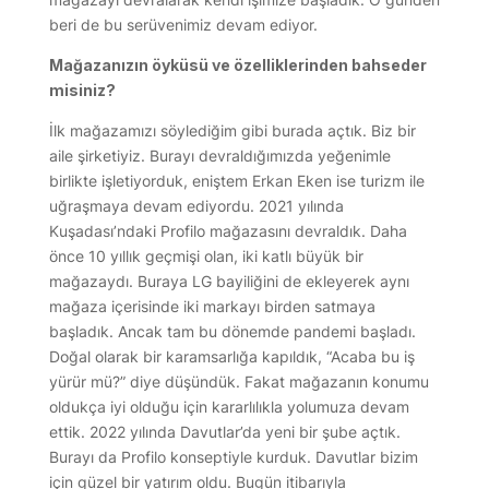
beri de bu serüvenimiz devam ediyor.
Mağazanızın öyküsü ve özelliklerinden bahseder
misiniz?
İlk mağazamızı söylediğim gibi burada açtık. Biz bir
aile şirketiyiz. Burayı devraldığımızda yeğenimle
birlikte işletiyorduk, eniştem Erkan Eken ise turizm ile
uğraşmaya devam ediyordu. 2021 yılında
Kuşadası’ndaki Profilo mağazasını devraldık. Daha
önce 10 yıllık geçmişi olan, iki katlı büyük bir
mağazaydı. Buraya LG bayiliğini de ekleyerek aynı
mağaza içerisinde iki markayı birden satmaya
başladık. Ancak tam bu dönemde pandemi başladı.
Doğal olarak bir karamsarlığa kapıldık, “Acaba bu iş
yürür mü?” diye düşündük. Fakat mağazanın konumu
oldukça iyi olduğu için kararlılıkla yolumuza devam
ettik. 2022 yılında Davutlar’da yeni bir şube açtık.
Burayı da Profilo konseptiyle kurduk. Davutlar bizim
için güzel bir yatırım oldu. Bugün itibarıyla