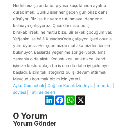
Hedefimiz şu anda bu piyasa koşullarında ayakta
durabilmek. Çünkü işler her geçen gün biraz daha
düşüyor. Biz ise bir yerde tutunmaya, dengede
kalmaya çalışıyoruz. Çocuklarımıza bu işi
bırakabilirsek, ne mutlu bize. Bir erkek çocuğum var.
Yeğenim ise hâlâ Kuşadası’nda çalışıyor, işleri onunla
yürütüyoruz. Her şubemizde mutlaka bizden birileri
bulunuyor. Başlarda yeğenime zor geliyordu ama
zamanla o da alıştı. Konuştukça, anlattıkça, kendi
işimize koşturdukça bu iş ona da daha iyi gelmeye
başladı. Bizim tek isteğimiz bu işi devam ettirmek.
Mevcudu korumak bizim için yeterli.
AykutCumaobalı
|
Dağıtım Kanalı İzindeyiz
|
röportaj
|
söyleşi
|
Tatil Beldeleri
LinkedIn
Facebook
WhatsApp
X
0 Yorum
Yorum Gönder