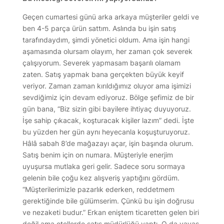
Geçen cumartesi günü arka arkaya müşteriler geldi ve
ben 4-5 parça ürün sattım. Aslında bu işin satış
tarafındaydım, şimdi yönetici oldum. Ama işin hangi
aşamasında olursam olayım, her zaman çok severek
çalışıyorum. Severek yapmasam başarılı olamam
zaten. Satış yapmak bana gerçekten büyük keyif
veriyor. Zaman zaman kırıldığımız oluyor ama işimizi
sevdiğimiz için devam ediyoruz. Bölge şefimiz de bir
gün bana, “Biz sizin gibi bayilere ihtiyaç duyuyoruz.
İşe sahip çıkacak, koşturacak kişiler lazım” dedi. İşte
bu yüzden her gün aynı heyecanla koşuşturuyoruz.
Hâlâ sabah 8’de mağazayı açar, işin başında olurum.
Satış benim için on numara. Müşteriyle enerjim
uyuşursa mutlaka geri gelir. Sadece soru sormaya
gelenin bile çoğu kez alışveriş yaptığını gördüm.
“Müşterilerimizle pazarlık ederken, reddetmem
gerektiğinde bile gülümserim. Çünkü bu işin doğrusu
ve nezaketi budur.” Erkan eniştem ticaretten gelen biri
değil ama otellerde satış müdürlüğü yaptı. O da yavaş