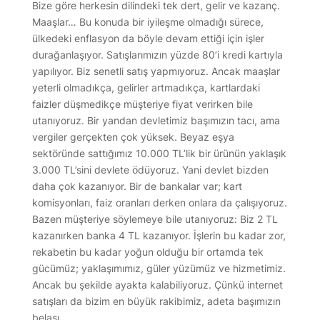
Bize göre herkesin dilindeki tek dert, gelir ve kazanç.
Maaşlar… Bu konuda bir iyileşme olmadığı sürece,
ülkedeki enflasyon da böyle devam ettiği için işler
durağanlaşıyor. Satışlarımızın yüzde 80’i kredi kartıyla
yapılıyor. Biz senetli satış yapmıyoruz. Ancak maaşlar
yeterli olmadıkça, gelirler artmadıkça, kartlardaki
faizler düşmedikçe müşteriye fiyat verirken bile
utanıyoruz. Bir yandan devletimiz başımızın tacı, ama
vergiler gerçekten çok yüksek. Beyaz eşya
sektöründe sattığımız 10.000 TL’lik bir ürünün yaklaşık
3.000 TL’sini devlete ödüyoruz. Yani devlet bizden
daha çok kazanıyor. Bir de bankalar var; kart
komisyonları, faiz oranları derken onlara da çalışıyoruz.
Bazen müşteriye söylemeye bile utanıyoruz: Biz 2 TL
kazanırken banka 4 TL kazanıyor. İşlerin bu kadar zor,
rekabetin bu kadar yoğun olduğu bir ortamda tek
gücümüz; yaklaşımımız, güler yüzümüz ve hizmetimiz.
Ancak bu şekilde ayakta kalabiliyoruz. Çünkü internet
satışları da bizim en büyük rakibimiz, adeta başımızın
belası.