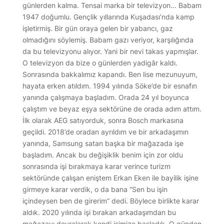
günlerden kalma. Tensai marka bir televizyon… Babam
1947 doğumlu. Gençlik yıllarında Kuşadası’nda kamp
işletirmiş. Bir gün oraya gelen bir yabancı, gaz
olmadığını söylemiş. Babam gazı veriyor, karşılığında
da bu televizyonu alıyor. Yani bir nevi takas yapmışlar.
O televizyon da bize o günlerden yadigâr kaldı.
Sonrasında bakkalımız kapandı. Ben lise mezunuyum,
hayata erken atıldım. 1994 yılında Söke’de bir esnafın
yanında çalışmaya başladım. Orada 24 yıl boyunca
çalıştım ve beyaz eşya sektörüne de orada adım attım.
İlk olarak AEG satıyorduk, sonra Bosch markasına
geçildi. 2018’de oradan ayrıldım ve bir arkadaşımın
yanında, Samsung satan başka bir mağazada işe
başladım. Ancak bu değişiklik benim için zor oldu
sonrasında işi bırakmaya karar verince turizm
sektöründe çalışan eniştem Erkan Eken ile bayilik işine
girmeye karar verdik, o da bana “Sen bu işin
içindeysen ben de girerim” dedi. Böylece birlikte karar
aldık. 2020 yılında işi bırakan arkadaşımdan bu
mağazayı devralarak kendi işimize başladık. O günden