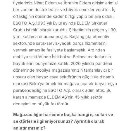
üyelerimiz Nihat Eldem ve İbrahim Eldem girişimlerimizi
her zaman desteklediler ve büyük emekler verdiler. İş
ortaklığının ötesinde kader birliği yapıp bir aile olduk.
ESOTO A.Ş.1993 yılı Eylül ayında ELDEM Şirketler
Grubu iştiraki olarak kuruldu. Şirketimizin geçen yıl 30.
yılını kutlama onuruna eriştik. Başlangıçta otomotiv
sektöründe satış-servis-yedek parça hizmetlerini
vermek amacı ile faaliyete başlamıştık. Ardından
mobilya sektöründe İstikbal ve Bellona markalarının
bayiliklerini bünyemize kattık. 2020 yılında pandemi
döneminde mobilya mağazalarımızın tamamlayıcı bir
unsuru olan beyaz eşya sektörünün güçlü ve dinamik
markası Beko’ya örnek bir mağaza açarak beyaz eşya
perakendeciliğine ESOTO A.Ş. olarak adım attık. Bu
kararı almamızda ELDEM AŞ’nin 45 yıllık sektör
deneyimi en büyük faktördür.
Mağazacılığın haricinde başka hangi iş kolları ve
sektörlerle ilgileniyorsunuz? Ayrıntılı olarak
anlatır mısınız?