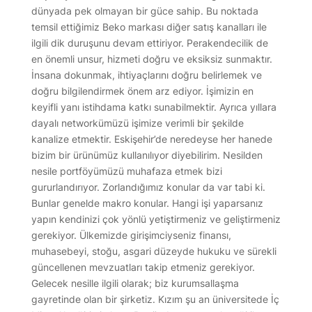
dünyada pek olmayan bir güce sahip. Bu noktada
temsil ettiğimiz Beko markası diğer satış kanalları ile
ilgili dik duruşunu devam ettiriyor. Perakendecilik de
en önemli unsur, hizmeti doğru ve eksiksiz sunmaktır.
İnsana dokunmak, ihtiyaçlarını doğru belirlemek ve
doğru bilgilendirmek önem arz ediyor. İşimizin en
keyifli yanı istihdama katkı sunabilmektir. Ayrıca yıllara
dayalı networkümüzü işimize verimli bir şekilde
kanalize etmektir. Eskişehir’de neredeyse her hanede
bizim bir ürünümüz kullanılıyor diyebilirim. Nesilden
nesile portföyümüzü muhafaza etmek bizi
gururlandırıyor. Zorlandığımız konular da var tabi ki.
Bunlar genelde makro konular. Hangi işi yaparsanız
yapın kendinizi çok yönlü yetiştirmeniz ve geliştirmeniz
gerekiyor. Ülkemizde girişimciyseniz finansı,
muhasebeyi, stoğu, asgari düzeyde hukuku ve sürekli
güncellenen mevzuatları takip etmeniz gerekiyor.
Gelecek nesille ilgili olarak; biz kurumsallaşma
gayretinde olan bir şirketiz. Kızım şu an üniversitede İç