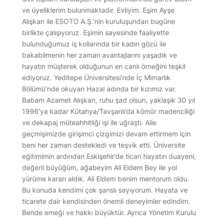
ve üyeliklerim bulunmaktadır. Evliyim. Eşim Ayşe
Alışkan ile ESOTO A.Ş.’nin kuruluşundan bugüne
birlikte çalışıyoruz. Eşimin sayesinde faaliyette
bulunduğumuz iş kollarında bir kadın gözü ile
bakabilmenin her zaman avantajlarını yaşadık ve
hayatın müşterek olduğunun en canlı örneğini teşkil
ediyoruz. Yeditepe Üniversitesi’nde İç Mimarlık
Bölümü’nde okuyan Hazal adında bir kızımız var.
Babam Azamet Alışkan, ruhu şad olsun, yaklaşık 30 yıl
1996’ya kadar Kütahya/Tavşanlı’da kömür madenciliği
ve dekapaj müteahhitliği işi ile uğraştı. Aile
geçmişimizde girişimci çizgimizi devam ettirmem için
beni her zaman destekledi ve teşvik etti. Üniversite
eğitimimin ardından Eskişehir’de ticari hayatın duayeni,
değerli büyüğüm, ağabeyim Ali Eldem Bey ile yol
yürüme kararı aldık. Ali Eldem benim mentorum oldu.
Bu konuda kendimi çok şanslı sayıyorum. Hayata ve
ticarete dair kendisinden önemli deneyimler edindim.
Bende emeği ve hakkı büyüktür. Ayrıca Yönetim Kurulu