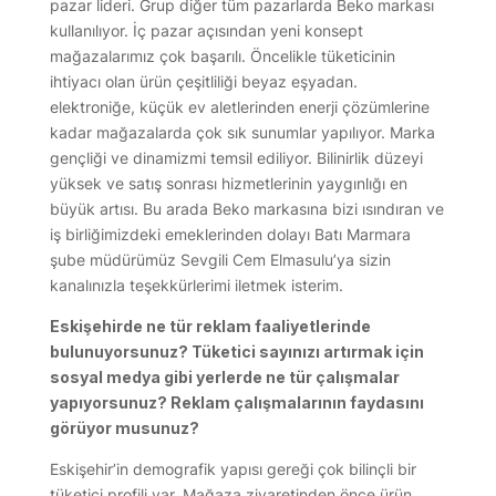
pazar lideri. Grup diğer tüm pazarlarda Beko markası
kullanılıyor. İç pazar açısından yeni konsept
mağazalarımız çok başarılı. Öncelikle tüketicinin
ihtiyacı olan ürün çeşitliliği beyaz eşyadan.
elektroniğe, küçük ev aletlerinden enerji çözümlerine
kadar mağazalarda çok sık sunumlar yapılıyor. Marka
gençliği ve dinamizmi temsil ediliyor. Bilinirlik düzeyi
yüksek ve satış sonrası hizmetlerinin yaygınlığı en
büyük artısı. Bu arada Beko markasına bizi ısındıran ve
iş birliğimizdeki emeklerinden dolayı Batı Marmara
şube müdürümüz Sevgili Cem Elmasulu’ya sizin
kanalınızla teşekkürlerimi iletmek isterim.
Eskişehirde ne tür reklam faaliyetlerinde
bulunuyorsunuz? Tüketici sayınızı artırmak için
sosyal medya gibi yerlerde ne tür çalışmalar
yapıyorsunuz? Reklam çalışmalarının faydasını
görüyor musunuz?
Eskişehir’in demografik yapısı gereği çok bilinçli bir
tüketici profili var. Mağaza ziyaretinden önce ürün