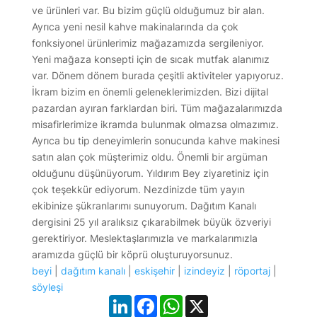
ve ürünleri var. Bu bizim güçlü olduğumuz bir alan.
Ayrıca yeni nesil kahve makinalarında da çok
fonksiyonel ürünlerimiz mağazamızda sergileniyor.
Yeni mağaza konsepti için de sıcak mutfak alanımız
var. Dönem dönem burada çeşitli aktiviteler yapıyoruz.
İkram bizim en önemli geleneklerimizden. Bizi dijital
pazardan ayıran farklardan biri. Tüm mağazalarımızda
misafirlerimize ikramda bulunmak olmazsa olmazımız.
Ayrıca bu tip deneyimlerin sonucunda kahve makinesi
satın alan çok müşterimiz oldu. Önemli bir argüman
olduğunu düşünüyorum. Yıldırım Bey ziyaretiniz için
çok teşekkür ediyorum. Nezdinizde tüm yayın
ekibinize şükranlarımı sunuyorum. Dağıtım Kanalı
dergisini 25 yıl aralıksız çıkarabilmek büyük özveriyi
gerektiriyor. Meslektaşlarımızla ve markalarımızla
aramızda güçlü bir köprü oluşturuyorsunuz.
beyi
|
dağıtım kanalı
|
eskişehir
|
izindeyiz
|
röportaj
|
söyleşi
LinkedIn
Facebook
WhatsApp
X