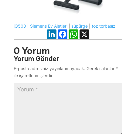
iQ500
|
Siemens Ev Aletleri
|
süpürge
|
toz torbasız
LinkedIn
Facebook
WhatsApp
X
0 Yorum
Yorum Gönder
E-posta adresiniz yayınlanmayacak.
Gerekli alanlar
*
ile işaretlenmişlerdir