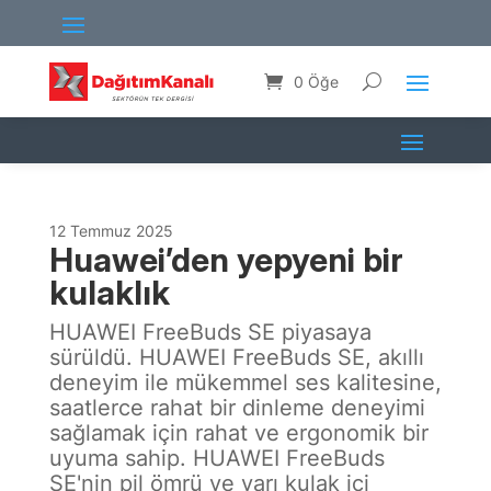
0 Öğe
12 Temmuz 2025
Huawei’den yepyeni bir
kulaklık
HUAWEI FreeBuds SE piyasaya
sürüldü. HUAWEI FreeBuds SE, akıllı
deneyim ile mükemmel ses kalitesine,
saatlerce rahat bir dinleme deneyimi
sağlamak için rahat ve ergonomik bir
uyuma sahip. HUAWEI FreeBuds
SE'nin pil ömrü ve yarı kulak içi