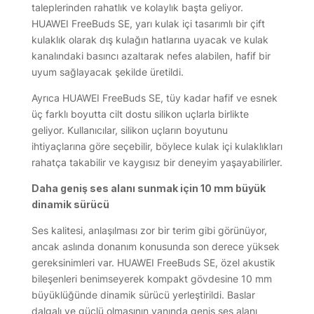
taleplerinden rahatlık ve kolaylık başta geliyor.
HUAWEI FreeBuds SE, yarı kulak içi tasarımlı bir çift
kulaklık olarak dış kulağın hatlarına uyacak ve kulak
kanalındaki basıncı azaltarak nefes alabilen, hafif bir
uyum sağlayacak şekilde üretildi.
Ayrıca HUAWEI FreeBuds SE, tüy kadar hafif ve esnek
üç farklı boyutta cilt dostu silikon uçlarla birlikte
geliyor. Kullanıcılar, silikon uçların boyutunu
ihtiyaçlarına göre seçebilir, böylece kulak içi kulaklıkları
rahatça takabilir ve kaygısız bir deneyim yaşayabilirler.
Daha geniş ses alanı sunmak için 10 mm büyük
dinamik sürücü
Ses kalitesi, anlaşılması zor bir terim gibi görünüyor,
ancak aslında donanım konusunda son derece yüksek
gereksinimleri var. HUAWEI FreeBuds SE, özel akustik
bileşenleri benimseyerek kompakt gövdesine 10 mm
büyüklüğünde dinamik sürücü yerleştirildi. Baslar
dalgalı ve güçlü olmasının yanında geniş ses alanı