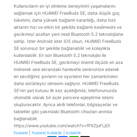
Kullanıcıların en iyi dinleme deneyimini yaşamalarını
sağlamak için HUAWEI FreeBuds SE, daha düşük güç
tüketimi, daha yüksek bağlantı kararlılığı, daha hızlı
aktarım hızı ve etkin bir şekilde bağlantı kesilmesini ve
gecikmeyi azaltan yeni nesil Bluetooth 5.2 teknolojisine
sahip. İster Android ister iOS olsun, HUAWEI FreeBuds
SE sorunsuz bir şekilde bağlanabilir ve kolaylıkla
kullanılabilir. En son Bluetooth 5.2 teknolojisi ile
HUAWEI FreeBuds SE, gecikmeyi önemli ölçüde en aza
indirerek sesi ekrandaki hareketle senkronize ederek
en sevdiğiniz şovların ve oyunların her zamankinden
daha sürükleyici olmasını sağlıyor. HUAWEI FreeBuds
SE'nin şarj kutusu ilk kez açıldığında, telefonunuzda
otomatik olarak bir açılır pencere eşleştirme istemi
oluşturacaktır. Ayrıca akıllı telefonlar, bilgisayarlar ve
tabletler gibi yakındaki Bluetooth cihazları anında
bağlanabilir.
https://www.youtube.com/watch?v=fPXZjuFLjOI
huawei
|
huawei kulaklık
|
kulaklık