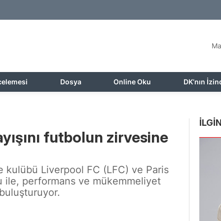
Ma
celemesi
Dosya
Online Oku
DK’nın İzin
İLGİN
yışını futbolun zirvesine
ne kulübü Liverpool FC (LFC) ve Paris
u ile, performans ve mükemmeliyet
 buluşturuyor.