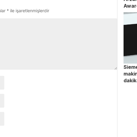
Awar
nlar
*
ile işaretlenmişlerdir
Sieme
makin
dakik