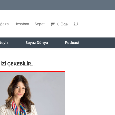
ğaza
Hesabım
Sepet
0 Öğe
deyiz
Beyaz Dünya
Podcast
İZİ ÇEKEBİLİR...