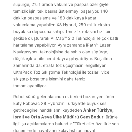
süpürge, 2’si 1 arada vakum ve paspas özelliğiyle
temizlik işini tek başına üstlenmeyi başarıyor. 140
dakika paspaslama ve 180 dakikaya kadar
vakumlama yapabilen X8 Hybrid, 250 ml’lik ekstra
büyük su deposuna sahip. Temizlik rotasını hızlı bir
şekilde oluşturarak AI.Map™ 2.0 Teknolojisi ile çok katlı
haritalama yapabiliyor. Aynı zamanda iPath™ Lazer
Navigasyonu teknolojisine de sahip olan süpürge,
düşük ışıkta bile her detayı algılayabiliyor. Boşaltma
zamanında da, etrafa toz uçuşmasını engelleyen
UltraPack Toz Sıkıştırma Teknolojisi ile tozları iyice
sıkıştırıp boşaltma işlemini daha temiz
tamamlayabiliyor.
Robot süpürgeler alanında ezberleri bozan yeni ürün
Eufy RoboVac X8 Hybrid’in Türkiye’de büyük ses
getireceğine inandıklarını kaydeden
Anker Türkiye,
İsrail ve Orta Asya Ülke Müdürü Cem Bodur
, ürünle
ilgili şu açıklamalarda bulundu: ”Tüketiciler özellikle son
dönemlerde hayatlarını kolaylaştıran inovatif