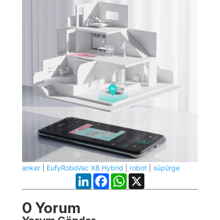
anker
|
EufyRoboVac X8 Hybrid
|
robot
|
süpürge
LinkedIn
Facebook
WhatsApp
X
0 Yorum