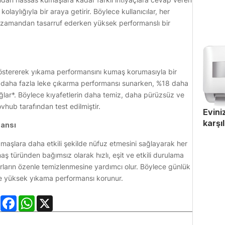
kolaylığıyla bir araya getirir. Böylece kullanıcılar, her
 zamandan tasarruf ederken yüksek performanslı bir
göstererek yıkama performansını kumaş korumasıyla bir
0 daha fazla leke çıkarma performansı sunarken, %18 daha
ağlar*. Böylece kıyafetlerin daha temiz, daha pürüzsüz ve
hub tarafından test edilmiştir.
Eviniz
karşı
mansı
umaşlara daha etkili şekilde nüfuz etmesini sağlayarak her
ş türünden bağımsız olarak hızlı, eşit ve etkili durulama
ların özenle temizlenmesine yardımcı olur. Böylece günlük
e yüksek yıkama performansı korunur.
LinkedIn
Facebook
WhatsApp
X