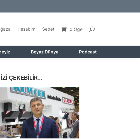
ğaza
Hesabım
Sepet
0 Öğe
deyiz
Beyaz Dünya
Podcast
İZİ ÇEKEBİLİR...