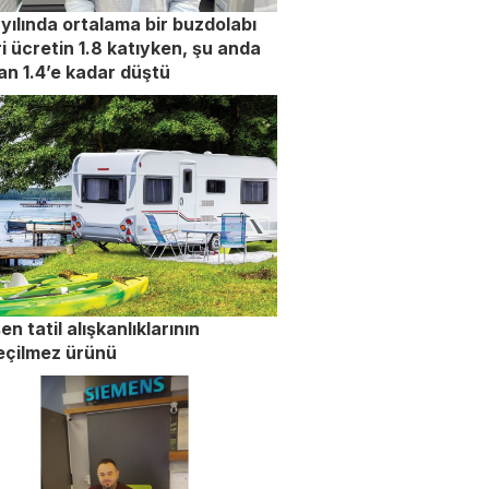
yılında ortalama bir buzdolabı
i ücretin 1.8 katıyken, şu anda
an 1.4’e kadar düştü
en tatil alışkanlıklarının
eçilmez ürünü