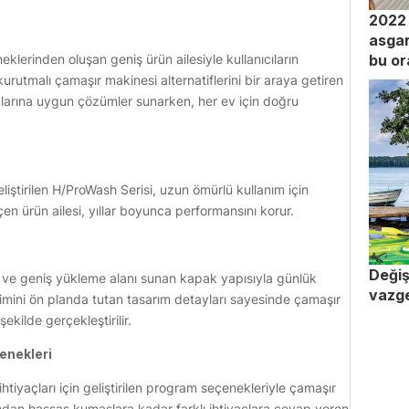
2022 
m
asgar
klerinden oluşan geniş ürün ailesiyle kullanıcıların
bu or
urutmalı çamaşır makinesi alternatiflerini bir araya getiren
lıklarına uygun çözümler sunarken, her ev için doğru
liştirilen H/ProWash Serisi, uzun ömürlü kullanım için
eçen ürün ailesi, yıllar boyunca performansını korur.
Değiş
ı ve geniş yükleme alanı sunan kapak yapısıyla günlük
vazg
eyimini ön planda tutan tasarım detayları sayesinde çamaşır
ekilde gerçekleştirilir.
çenekleri
htiyaçları için geliştirilen program seçenekleriyle çamaşır
ımdan hassas kumaşlara kadar farklı ihtiyaçlara cevap veren