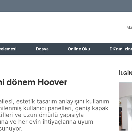
Ma
celemesi
Dosya
Online Oku
DK’nın İzin
İLGİN
ni dönem Hoover
lesi, estetik tasarım anlayışını kullanım
enilenmiş kullanıcı panelleri, geniş kapak
atifleri ve uzun ömürlü yapısıyla
ına ve her evin ihtiyaçlarına uyum
 sunuyor.