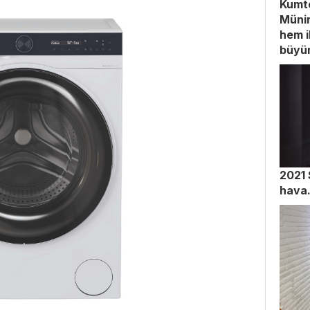
Kumt
Münir
hem i
büyüm
2021 
hav