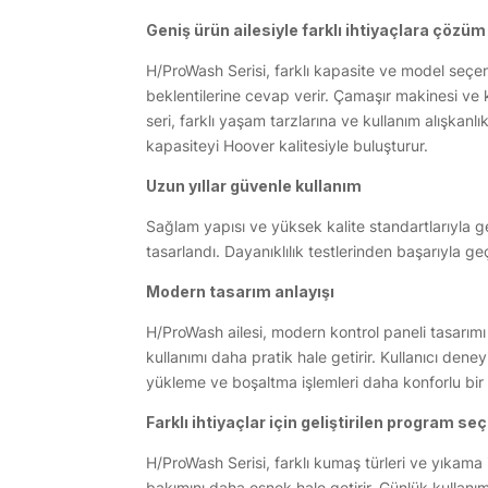
Geniş ürün ailesiyle farklı ihtiyaçlara çözü
H/ProWash Serisi, farklı kapasite ve model seçene
beklentilerine cevap verir. Çamaşır makinesi ve k
seri, farklı yaşam tarzlarına ve kullanım alışkan
kapasiteyi Hoover kalitesiyle buluşturur.
Uzun yıllar güvenle kullanım
Sağlam yapısı ve yüksek kalite standartlarıyla ge
tasarlandı. Dayanıklılık testlerinden başarıyla g
Modern tasarım anlayışı
H/ProWash ailesi, modern kontrol paneli tasarım
kullanımı daha pratik hale getirir. Kullanıcı den
yükleme ve boşaltma işlemleri daha konforlu bir ş
Farklı ihtiyaçlar için geliştirilen program se
H/ProWash Serisi, farklı kumaş türleri ve yıkama i
bakımını daha esnek hale getirir. Günlük kullan