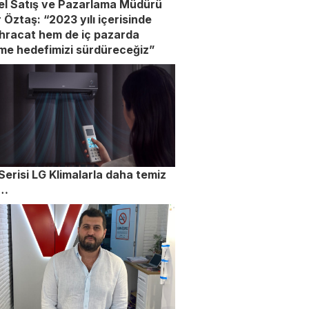
el Satış ve Pazarlama Müdürü
 Öztaş: “2023 yılı içerisinde
hracat hem de iç pazarda
e hedefimizi sürdüreceğiz”
Serisi LG Klimalarla daha temiz
a…