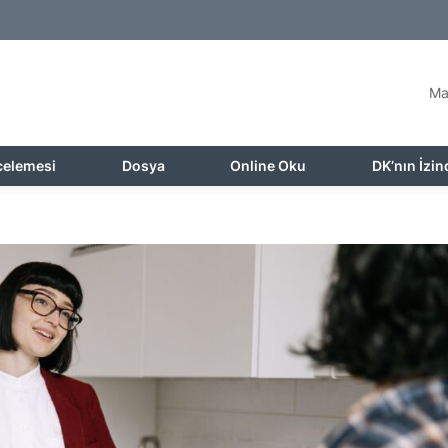
Ma
celemesi
Dosya
Online Oku
DK’nın İzin