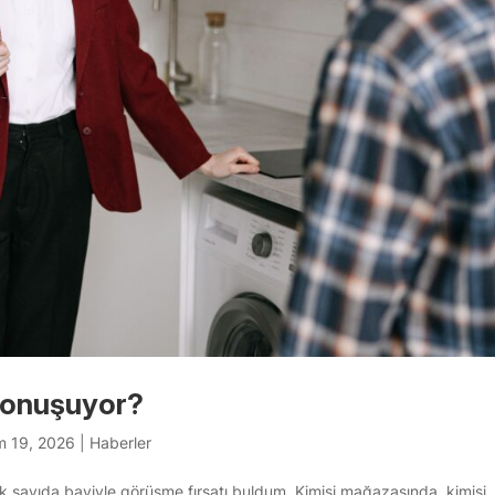
Konuşuyor?
m 19, 2026
|
Haberler
çok sayıda bayiyle görüşme fırsatı buldum. Kimisi mağazasında, kimisi