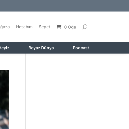
ğaza
Hesabım
Sepet
0 Öğe
deyiz
Beyaz Dünya
Podcast