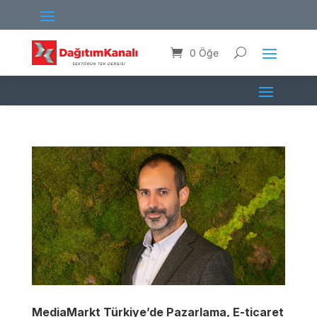
0 Öğe
MediaMarkt Türkiye’de Pazarlama, E-ticaret