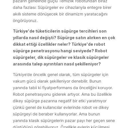
pazarın genelinde güçlü Temizlik robotundan biraz
daha fazlası: Süpürgeler ev cihazlarıyla entegre birer
akıllı sisteme dönüşecek bir dinamizm yaratacağını
öngörüyoruz.
Türkiye'de tüketicilerin süpürge tercihleri son
yıllarda nasıl değişti? Süpürge satın alırken en çok
dikkat ettiği özellikler neler? Türkiye'de robot
süpürge penetrasyonu hangi seviyede? Robot
süpürgeler, dik süpürgeler ve klasik süpürgeler
arasında talep ayrıntıları nasıl şekilleniyor?
Türkiye’de öncelik genel olarak, tüm süpürgeler için
vakum gücü olarak şekilleniyor denebilir. Bunun
yanında tabii ki fiyatperformans da önceliğini koruyor.
Robot penetrasyonu giderek artıyor. Ama bu özellikle
dikey süpürge pazarına negatif bir etki yaratmıyor
çünkü genel de kullanıcılar evlerinde robot ve dikey
süpürgeyi de beraber kullanıyorlar. Ama bunun
yanında klasik süpürgelerin pazar payı her geçen sene
düştüğünü görebiliyoruz. Özellikle evlerin küçülmesi,