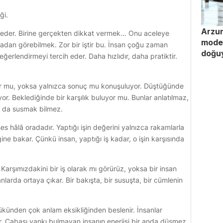
ği.
Arzum
rif eder. Birine gerçekten dikkat vermek… Onu aceleye
moder
rmadan görebilmek. Zor bir iştir bu. İnsan çoğu zaman
doğu
rlendirmeyi tercih eder. Daha hızlıdır, daha pratiktir.
yor mu, yoksa yalnızca sonuç mu konuşuluyor. Düştüğünde
ıyor. Beklediğinde bir karşılık buluyor mu. Bunlar anlatılmaz,
yu da susmak bilmez.
ses hâlâ oradadır. Yaptığı işin değerini yalnızca rakamlarla
e bakar. Çünkü insan, yaptığı iş kadar, o işin karşısında
Karşımızdakini bir iş olarak mı görürüz, yoksa bir insan
larda ortaya çıkar. Bir bakışta, bir susuşta, bir cümlenin
künden çok anlam eksikliğinden beslenir. İnsanlar
r. Çabası yankı bulmayan insanın enerjisi bir anda düşmez.