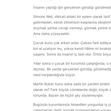
İnsanın yaptığı işin gerçekten görülüp görülmedi
Simone Weil, dikkati ahlaki bir eylem olarak ta
getirmeden, kendi zihnimizin kalıplarına sıkıştı
duymak yerine cevap vermeyi, görmek yerine değe
Ama daha yüzeyseldir.
Çocuk bunu çok erken anlar. Çabası fark edili
biri el uzatıyor mu, yoksa kendi hâline mi bırakıl
yaşanır. Sonra da insanın iç sesi olur. Ömür bo
Yıllar sonra o çocuk bir kurumda çalıştığında, o 
ölçmez. Bir yerde gerçekten görülüp görülmediğin
nasıl karşılandığıyla büyür.
Martin Buber bunu daha sade bir yerden anlatır. 
olarak mı? Fark büyük cümlelerde değil, küçük an
tonunda. Bazen de hiçbir şey söylemeyişte.
Bugünün kurumlarında hissedilen yorgunluk iş yü
çalışmaktan değil, karşılık bulamamaktan yorulu