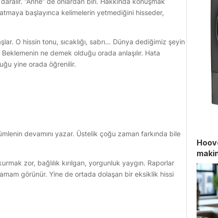
 daralır. “Anne” de onlardan biri. Hakkında konuşmak
nlatmaya başlayınca kelimelerin yetmediğini hisseder,
şlar. O hissin tonu, sıcaklığı, sabrı… Dünya dediğimiz şeyin
. Beklemenin ne demek olduğu orada anlaşılır. Hata
ğu yine orada öğrenilir.
ümlenin devamını yazar. Üstelik çoğu zaman farkında bile
Hoove
makin
kurmak zor, bağlılık kırılgan, yorgunluk yaygın. Raporlar
tamam görünür. Yine de ortada dolaşan bir eksiklik hissi