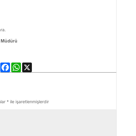
ara.
l Müdürü
LinkedIn
Facebook
WhatsApp
X
nlar
*
ile işaretlenmişlerdir