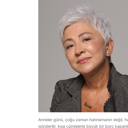
Anneler günü, çoğu zaman hatırlamanın değil, hat
gönderilir, kısa cümlelerle büyük bir borç kapatı