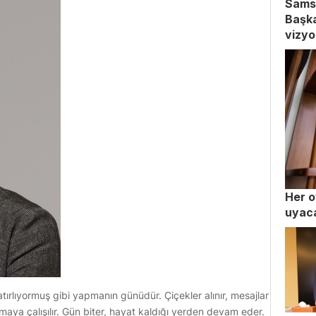
Sams
Başka
vizyo
Her o
uyac
ırlıyormuş gibi yapmanın günüdür. Çiçekler alınır, mesajlar
lmaya çalışılır. Gün biter, hayat kaldığı yerden devam eder.