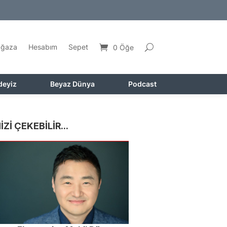
ğaza
Hesabım
Sepet
0 Öğe
deyiz
Beyaz Dünya
Podcast
İZİ ÇEKEBİLİR...