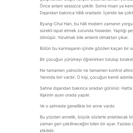
Önce anlam sessizce çekilir. Sonra insan ya kend
Dışarıdan bakınca hâlâ oradadır. İçeride ise çokt
Byung-Chul Han, bu hâli modern zamanın yorgunl
sürekli ispat etmek zorunda hisseder. Yaptığı şey
dönüşür. Yorulmak bile anlamlı olmaktan çıkar.
Bütün bu karmaşanın içinde gözden kaçan bir sa
Bir çocuğun yürümeyi öğrenirken tutulup bırakıld
Ne tamamen yalnızdır ne tamamen kontrol altın
Yanında biri vardır. O kişi, çocuğun kendi adımlar
Sahne dışarıdan bakınca sıradan görünür. Hatt
ilişkinin ayarı orada yapılır.
Ve o sahnede genellikle bir anne vardır.
Bu yüzden annelik, büyük sözlerle anlatılacak bir
zaman geri çekilineceğini bilen bir ayar. Fazlası
etkilidir.