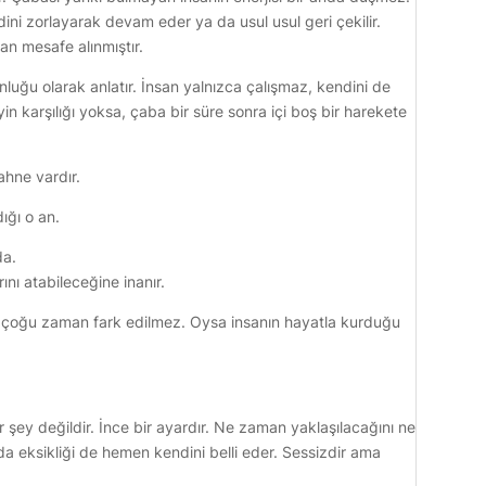
ini zorlayarak devam eder ya da usul usul geri çekilir.
an mesafe alınmıştır.
uğu olarak anlatır. İnsan yalnızca çalışmaz, kendini de
in karşılığı yoksa, çaba bir süre sonra içi boş bir harekete
hne vardır.
ığı o an.
da.
ını atabileceğine inanır.
a çoğu zaman fark edilmez. Oysa insanın hayatla kurduğu
 şey değildir. İnce bir ayardır. Ne zaman yaklaşılacağını ne
 da eksikliği de hemen kendini belli eder. Sessizdir ama