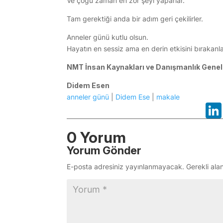
Ve çoğu zaman en zor şeyi yaparlar.
Tam gerektiği anda bir adım geri çekilirler.
Anneler günü kutlu olsun.
Hayatın en sessiz ama en derin etkisini bırakanl
NMT İnsan Kaynakları ve Danışmanlık Gene
Didem Esen
anneler günü
|
Didem Ese
|
makale
0 Yorum
Yorum Gönder
E-posta adresiniz yayınlanmayacak.
Gerekli ala