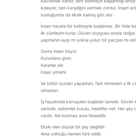
Kavramlar vardır, tarif edilmeye başlandığı anda
kolaydır, tam karşılığını vermek zordur. İnsan a
sustuğunda da eksik kalmış gibi olur.
İnsan hayata bir kelimeyle başlamaz. Bir hisle ba
ilk cümlesini kurar. Güven duygusu orada doğar
yapmanın ayıp mı yoksa yolun bir parçası mı oldu
Sonra insan büyür.
Kurumlara girer.
Kararlar alır.
İnsan yönetir.
Ve bütün bunları yaparken, fark etmeden o ilk c
olmadan.
İş hayatında konuşulan başlıklar tanıdık. Güven 
yerinde, sistemler kurulu, hedefler net. Her şey 
vardır. Adı konmaz ama hissedilir.
Eksik olan büyük bir şey değildir.
Ama yokluğu hemen fark edilir.