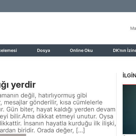
Ma
celemesi
Dosya
Online Oku
DK’nın İzin
İLGİN
ığı yerdir
manın değil, hatırlıyormuş gibi
 mesajlar gönderilir, kısa cümlelerle
lır. Gün biter, hayat kaldığı yerden devam
yi bilir.Ama dikkat etmeyi unutur. Oysa
kkattir. İnsanın hayatla kurduğu ilk ilişki,
ardan biridir. Orada değer, […]