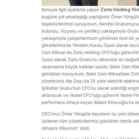
Konuyla ilgili açıklama yapan
Zorlu Holding Yö
bugüne yol arkadaşlığı yaptığımız Ömer Yüngül’
teşekkürlerimizi sunuyorum. Kendisi Grubumuz
bulundu. Vizyonu ve yenilikçi yaklaşımıyla Gru
yaklaşımıyla çalışanlarımızın gönlünde özel bir
şirketlerimizde Yönetim Kurulu Üyesi olarak te
Cem Köksal da Zorlu Holding CFO’luğu görevinin 
Üyesi olarak Zorlu Grubu’nu ülkemizin en değerli 
oluşmasına büyük katkılar sundu. Bekir Cem Köks
gönülden inanıyorum. Bekir Cem Köksal’dan Zorl
yöneticimiz Alp Dayı da 25 yıldır elektrik-elekt
Şirketler Grubu’nun CFO’su olarak edindiği eng
aktaracak ve Vestel CFO’luğu görevini Vestel Fin
performans ortaya koyan Bülent Kiracıoğlu’na 
CEO’muz Ömer Yüngül’e hayatının bu yeni dönemin
üstlenen tüm yöneticilerimizi gönülden tebrik ed
olmasını diliyorum” dedi.