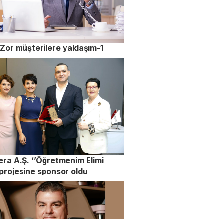
Zor müşterilere yaklaşım-1
era A.Ş. ‘’Öğretmenim Elimi
 projesine sponsor oldu