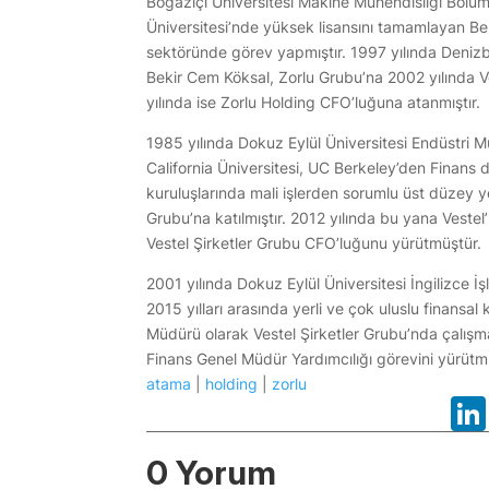
Boğaziçi Üniversitesi Makine Mühendisliği Bölü
Üniversitesi’nde yüksek lisansını tamamlayan Be
sektöründe görev yapmıştır. 1997 yılında Deniz
Bekir Cem Köksal, Zorlu Grubu’na 2002 yılında V
yılında ise Zorlu Holding CFO’luğuna atanmıştır.
1985 yılında Dokuz Eylül Üniversitesi Endüstri 
California Üniversitesi, UC Berkeley’den Finans d
kuruluşlarında mali işlerden sorumlu üst düzey yö
Grubu’na katılmıştır. 2012 yılında bu yana Vestel’
Vestel Şirketler Grubu CFO’luğunu yürütmüştür.
2001 yılında Dokuz Eylül Üniversitesi İngilizce
2015 yılları arasında yerli ve çok uluslu finansal
Müdürü olarak Vestel Şirketler Grubu’nda çalışm
Finans Genel Müdür Yardımcılığı görevini yürütm
atama
|
holding
|
zorlu
0 Yorum