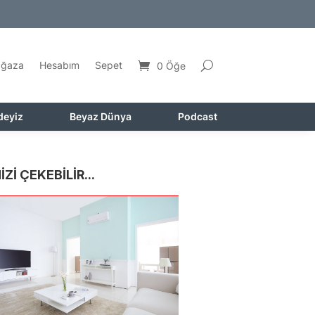
ğaza
Hesabım
Sepet
0 Öğe
deyiz
Beyaz Dünya
Podcast
İZİ ÇEKEBİLİR...