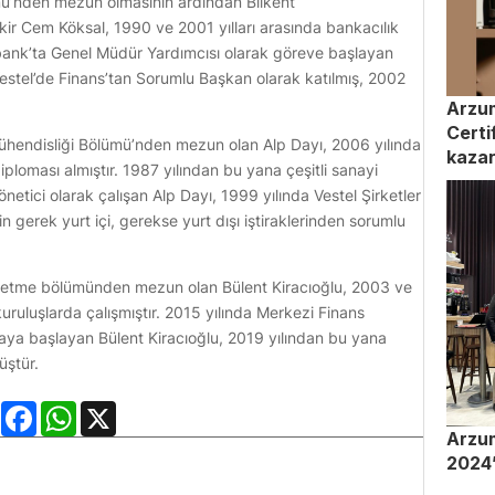
mü’nden mezun olmasının ardından Bilkent
kir Cem Köksal, 1990 ve 2001 yılları arasında bankacılık
bank’ta Genel Müdür Yardımcısı olarak göreve başlayan
estel’de Finans’tan Sorumlu Başkan olarak katılmış, 2002
Arzum
Certi
Mühendisliği Bölümü’nden mezun olan Alp Dayı, 2006 yılında
kaza
iploması almıştır. 1987 yılından bu yana çeşitli sanayi
netici olarak çalışan Alp Dayı, 1999 yılında Vestel Şirketler
in gerek yurt içi, gerekse yurt dışı iştiraklerinden sorumlu
 İşletme bölümünden mezun olan Bülent Kiracıoğlu, 2003 ve
 kuruluşlarda çalışmıştır. 2015 yılında Merkezi Finans
aya başlayan Bülent Kiracıoğlu, 2019 yılından bu yana
üştür.
LinkedIn
Facebook
WhatsApp
X
Arzu
2024’