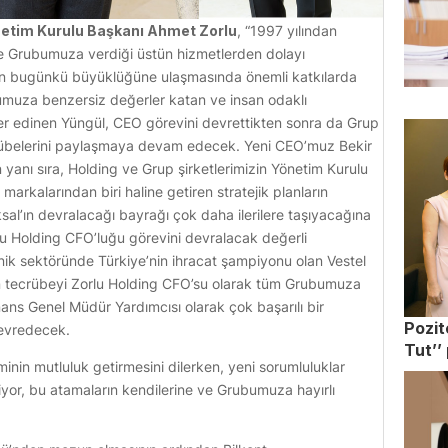
netim Kurulu Başkanı Ahmet Zorlu
, “1997 yılından
e Grubumuza verdiği üstün hizmetlerden dolayı
un bugünkü büyüklüğüne ulaşmasında önemli katkılarda
bumuza benzersiz değerler katan ve insan odaklı
 yer edinen Yüngül, CEO görevini devrettikten sonra da Grup
crübelerini paylaşmaya devam edecek. Yeni CEO’muz Bekir
yanı sıra, Holding ve Grup şirketlerimizin Yönetim Kurulu
markalarından biri haline getiren stratejik planların
al’ın devralacağı bayrağı çok daha ilerilere taşıyacağına
u Holding CFO’luğu görevini devralacak değerli
ronik sektöründe Türkiye’nin ihracat şampiyonu olan Vestel
in tecrübeyi Zorlu Holding CFO’su olarak tüm Grubumuza
ans Genel Müdür Yardımcısı olarak çok başarılı bir
Pozit
devredecek.
Tut’’
in mutluluk getirmesini dilerken, yeni sorumluluklar
iyor, bu atamaların kendilerine ve Grubumuza hayırlı