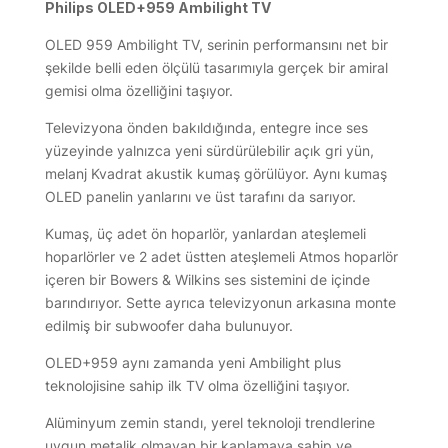
Philips OLED+959 Ambilight TV
OLED 959 Ambilight TV, serinin performansını net bir
şekilde belli eden ölçülü tasarımıyla gerçek bir amiral
gemisi olma özelliğini taşıyor.
Televizyona önden bakıldığında, entegre ince ses
yüzeyinde yalnızca yeni sürdürülebilir açık gri yün,
melanj Kvadrat akustik kumaş görülüyor. Aynı kumaş
OLED panelin yanlarını ve üst tarafını da sarıyor.
Kumaş, üç adet ön hoparlör, yanlardan ateşlemeli
hoparlörler ve 2 adet üstten ateşlemeli Atmos hoparlör
içeren bir Bowers & Wilkins ses sistemini de içinde
barındırıyor. Sette ayrıca televizyonun arkasına monte
edilmiş bir subwoofer daha bulunuyor.
OLED+959 aynı zamanda yeni Ambilight plus
teknolojisine sahip ilk TV olma özelliğini taşıyor.
Alüminyum zemin standı, yerel teknoloji trendlerine
uygun metalik olmayan bir kaplamaya sahip ve