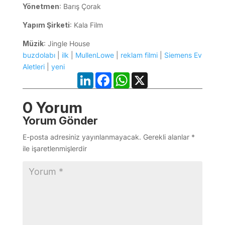
Yönetmen
: Barış Çorak
Yapım Şirketi
: Kala Film
Müzik
: Jingle House
buzdolabı
|
ilk
|
MullenLowe
|
reklam filmi
|
Siemens Ev
Aletleri
|
yeni
LinkedIn
Facebook
WhatsApp
X
0 Yorum
Yorum Gönder
E-posta adresiniz yayınlanmayacak.
Gerekli alanlar
*
ile işaretlenmişlerdir