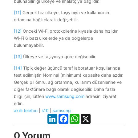
bulunabilirliği ülkeye ve imalatçıya bağlıdır.
[11]
Gerçek hız ülkeye, taşıyıcıya ve kullanıcının
ortamına bağlı olarak değişebilir.
[12]
Önceki Wi-Fi protokollerine kıyasla daha hızlıdır.
Wi-Fi 6 bazı ülkelerde ya da bölgelerde
bulunmayabilir.
[13]
Ülkeye ve taşıyıcıya göre değişebilir.
[14]
Tipik değer üçüncü taraf laboratuar koşullarında
test edilmiştir. Nominal (minimum) kapasite daha azdır.
Gerçek pil ömrü, ağ ortamına, kullanım düzenlerine ve
diğer faktörlere bağlı olarak değişebilir. Daha fazla
bilgi için, lütfen
www.samsung.com
adresini ziyaret
edin.
akıllı telefon
|
s10
|
samsung
LinkedIn
Facebook
WhatsApp
X
0 Yorum