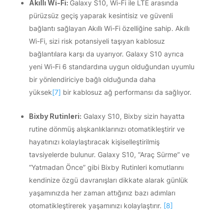
Akıllı Wi-Fi:
Galaxy S10, Wi-Fi ile LTE arasında
pürüzsüz geçiş yaparak kesintisiz ve güvenli
bağlantı sağlayan Akıllı Wi-Fi özelliğine sahip. Akıllı
Wi-Fi, sizi risk potansiyeli taşıyan kablosuz
bağlantılara karşı da uyarıyor. Galaxy S10 ayrıca
yeni Wi-Fi 6 standardına uygun olduğundan uyumlu
bir yönlendiriciye bağlı olduğunda daha
yüksek
[7]
bir kablosuz ağ performansı da sağlıyor.
Bixby Rutinleri:
Galaxy S10, Bixby sizin hayatta
rutine dönmüş alışkanlıklarınızı otomatikleştirir ve
hayatınızı kolaylaştıracak kişiselleştirilmiş
tavsiyelerde bulunur. Galaxy S10, “Araç Sürme” ve
“Yatmadan Önce” gibi Bixby Rutinleri komutlarını
kendinize özgü davranışları dikkate alarak günlük
yaşamınızda her zaman attığınız bazı adımları
otomatikleştirerek yaşamınızı kolaylaştırır.
[8]