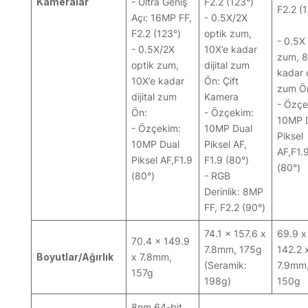
Kameralar
- Ultra Geniş
F2.2 (123°)
F2.2 (
Açı: 16MP FF,
- 0.5X/2X
F2.2 (123°)
optik zum,
- 0.5X
- 0.5X/2X
10X’e kadar
zum, 8
optik zum,
dijital zum
kadar d
10X’e kadar
Ön: Çift
zum Ö
dijital zum
Kamera
- Özçe
Ön:
- Özçekim:
10MP 
- Özçekim:
10MP Dual
Piksel
10MP Dual
Piksel AF,
AF,F1.
Piksel AF,F1.9
F1.9 (80°)
(80°)
(80°)
- RGB
Derinlik: 8MP
FF, F2.2 (90°)
74.1 x 157.6 x
69.9 x
70.4 x 149.9
7.8mm, 175g
142.2 
Boyutlar/Ağırlık
x 7.8mm,
(Seramik:
7.9mm
157g
198g)
150g
8nm 64-bit