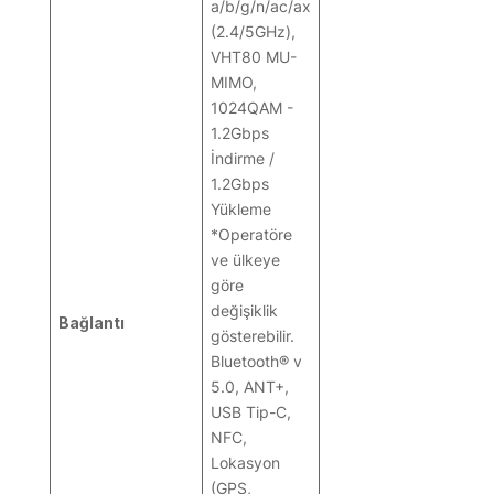
a/b/g/n/ac/ax
(2.4/5GHz),
VHT80 MU-
MIMO,
1024QAM -
1.2Gbps
İndirme /
1.2Gbps
Yükleme
*Operatöre
ve ülkeye
göre
değişiklik
Bağlantı
gösterebilir.
Bluetooth® v
5.0, ANT+,
USB Tip-C,
NFC,
Lokasyon
(GPS,