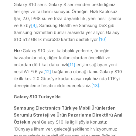
Galaxy S10 serisi Galaxy S serilerinden beklediğiniz
her şeyi ve fazlasını sunuyor. Örneğin, Hızlı Kablosuz
Şarj 2.0, IP68 su ve toza dayanıklılık, yeni nesil işlemci
ve Bixby
[9]
, Samsung Health ve Samsung DeX gibi
Samsung hizmetleri bunlar arasında yer alıyor. Galaxy
S10 512 GB’lik microSD kartları destekliyor.
[10]
Hız:
Galaxy S10 size, kalabalık yerlerde, örneğin
havaalanlarında, diğer kullanıcılardan öncelikli ve
onlardan dört kat daha hızlı
[11]
erişim sağlayan yeni
nesil Wi-Fi 6’ya
[12]
bağlanma olanağı tanır. Galaxy S10
ile ilk kez 2.0 Gbps’ye kadar ulaşan ışık hızında LTE’yi
deneyimleme fırsatını elde edeceksiniz.
[13]
.
Galaxy S10 Türkiye’de
Samsung Electronics Türkiye Mobil Ürünlerden
Sorumlu Strateji ve Ürün Pazarlama Direktörü Anıl
Öztekin
yeni Galaxy S10 ile ilgili şöyle konuştu:
“Dünyaya ilham ver, geleceği şekillendir vizyonumuz
çerçevesinde teknoloji dünyasına yön veren ürünleri