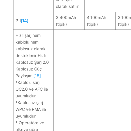
olarak satılır.
3,400mAh
4,100mAh
3,100
Pil
[14]
(tipik)
(tipik)
(tipik)
Hızlı şarj hem
kablolu hem
kablosuz olarak
desteklenir Hızlı
Kablosuz Şarj 2.0
Kablosuz Güç
Paylaşımı
[15]
*Kablolu şarj
QC2.0 ve AFC ile
uyumludur
*Kablosuz şarj
WPC ve PMA ile
uyumludur
* Operatöre ve
ülkeye göre