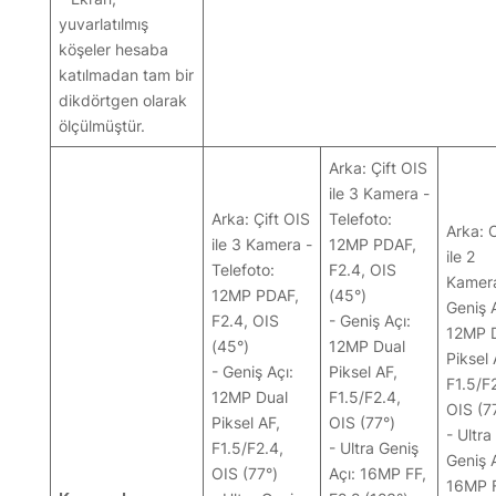
yuvarlatılmış
köşeler hesaba
katılmadan tam bir
dikdörtgen olarak
ölçülmüştür.
Arka: Çift OIS
ile 3 Kamera -
Arka: Çift OIS
Telefoto:
Arka: 
ile 3 Kamera -
12MP PDAF,
ile 2
Telefoto:
F2.4, OIS
Kamera
12MP PDAF,
(45°)
Geniş A
F2.4, OIS
- Geniş Açı:
12MP 
(45°)
12MP Dual
Piksel 
- Geniş Açı:
Piksel AF,
F1.5/F
12MP Dual
F1.5/F2.4,
OIS (7
Piksel AF,
OIS (77°)
- Ultra
F1.5/F2.4,
- Ultra Geniş
Geniş A
OIS (77°)
Açı: 16MP FF,
16MP F