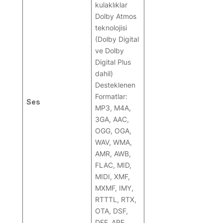
kulaklıklar
Dolby Atmos
teknolojisi
(Dolby Digital
ve Dolby
Digital Plus
dahil)
Desteklenen
Formatlar:
Ses
MP3, M4A,
3GA, AAC,
OGG, OGA,
WAV, WMA,
AMR, AWB,
FLAC, MID,
MIDI, XMF,
MXMF, IMY,
RTTTL, RTX,
OTA, DSF,
DFF, APE