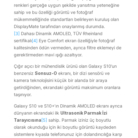
renkleri gerçeğe uygun şekilde yansıtma yeteneğine
sahip ve bu özelliği görüntü ve fotoğraf
mükemmelliğinde standartları belirleyen kuruluş olan
DisplayMate tarafından onaylanmış durumda.
[3]
Dahası Dinamik AMOLED, TÜV Rheinland
sertifikalı
[4]
Eye Comfort ekran özelliğiyle fotoğraf
kalitesinden ödün vermeden, ayrıca filtre eklemeyi de
gerektirmeden mavi ışığı azaltıyor.
Çığır açıcı bir mühendislik ürünü olan Galaxy S10’un
benzersiz
Sonsuz-O
ekranı, bir dizi sensörü ve
kamera teknolojisini küçük bir alanda bir araya
getirdiğinden, ekrandaki görüntü maksimum oranlara
taşınıyor.
Galaxy S10 ve S10+’ın Dinamik AMOLED ekranı ayrıca
dünyanın ekrandaki ilk
Ultrasonik Parmak İzi
Tarayıcısına
[5]
sahip. Parmak iziniz üç boyutlu
olarak okunduğu için iki boyutlu görüntü kaydeden
sistemlere kıyasla telefonunuz için dolandırıcılığa karşı