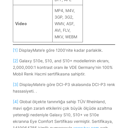
MP4, M4V,
3GP, 3G2,
Video
WMV, ASF,
AVI, FLV,
MKV, WEBM
[1]
DisplayMate’e göre 1200’nite kadar parlaklık.
[2]
Galaxy S10e, S10, and S10+ modellerinin ekranı,
2,000,000:1 kontrast oranı ile VDE Germany’nin 100%
Mobil Renk Hacmi sertifikasına sahiptir.
[3]
DisplayMate’e göre DCI-P3 skalasında DCI-P3 renk
hassasiyeti. .
[4]
Global ölçekte tanınırlığa sahip TÜV Rheinland,
mavi ışığın zararlı etkilerini çok büyük ölçüde azaltma
yeteneği nedeniyle Galaxy S10, S10+ ve S10e
ekranına Eye Comfort Sertifikası vermiştir. Sertifikaya,
1419064785 kimlik numarasıyla
www.tuv.com
web