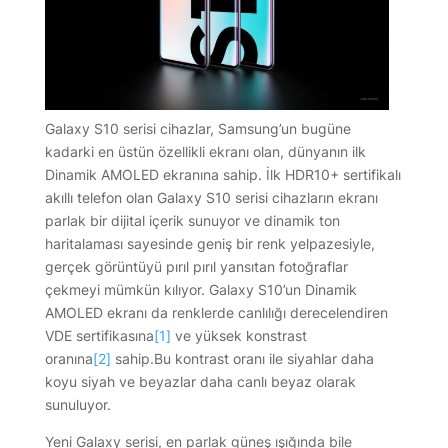
Galaxy S10 serisi cihazlar, Samsung’un bugüne
kadarki en üstün özellikli ekranı olan, dünyanın ilk
Dinamik AMOLED ekranına sahip. İlk HDR10+ sertifikalı
akıllı telefon olan Galaxy S10 serisi cihazların ekranı
parlak bir dijital içerik sunuyor ve dinamik ton
haritalaması sayesinde geniş bir renk yelpazesiyle,
gerçek görüntüyü pırıl pırıl yansıtan fotoğraflar
çekmeyi mümkün kılıyor. Galaxy S10’un Dinamik
AMOLED ekranı da renklerde canlılığı derecelendiren
VDE sertifikasına
[1]
ve yüksek konstrast
oranına
[2]
sahip.Bu kontrast oranı ile siyahlar daha
koyu siyah ve beyazlar daha canlı beyaz olarak
sunuluyor.
Yeni Galaxy serisi, en parlak güneş ışığında bile