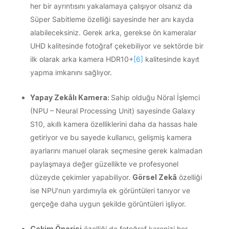
her bir ayrıntısını yakalamaya çalışıyor olsanız da
Süper Sabitleme özelliği sayesinde her anı kayda
alabileceksiniz. Gerek arka, gerekse ön kameralar
UHD kalitesinde fotoğraf çekebiliyor ve sektörde bir
ilk olarak arka kamera HDR10+
[6]
kalitesinde kayıt
yapma imkanını sağlıyor.
Yapay Zekâlı Kamera:
Sahip olduğu Nöral İşlemci
(NPU – Neural Processing Unit) sayesinde Galaxy
S10, akıllı kamera özelliklerini daha da hassas hale
getiriyor ve bu sayede kullanıcı, gelişmiş kamera
ayarlarını manuel olarak seçmesine gerek kalmadan
paylaşmaya değer güzellikte ve profesyonel
düzeyde çekimler yapabiliyor.
Görsel Zekâ
özelliği
ise NPU’nun yardımıyla ek görüntüleri tanıyor ve
gerçeğe daha uygun şekilde görüntüleri işliyor.
Çekim Önerisi
özelliği de fotoğraf karenizi her