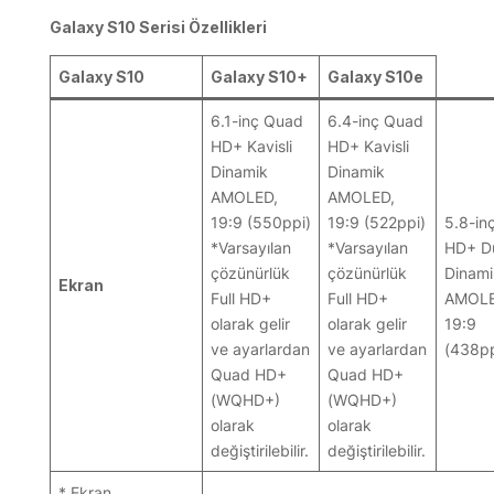
Galaxy S10 Serisi Özellikleri
Galaxy S10
Galaxy S10+
Galaxy S10e
6.1-inç Quad
6.4-inç Quad
HD+ Kavisli
HD+ Kavisli
Dinamik
Dinamik
AMOLED,
AMOLED,
19:9 (550ppi)
19:9 (522ppi)
5.8-inç
*Varsayılan
*Varsayılan
HD+ D
çözünürlük
çözünürlük
Dinami
Ekran
Full HD+
Full HD+
AMOLE
olarak gelir
olarak gelir
19:9
ve ayarlardan
ve ayarlardan
(438pp
Quad HD+
Quad HD+
(WQHD+)
(WQHD+)
olarak
olarak
değiştirilebilir.
değiştirilebilir.
* Ekran,