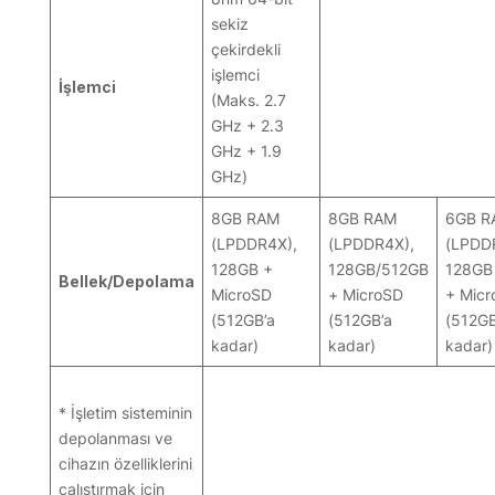
sekiz
çekirdekli
işlemci
İşlemci
(Maks. 2.7
GHz + 2.3
GHz + 1.9
GHz)
8GB RAM
8GB RAM
6GB R
(LPDDR4X),
(LPDDR4X),
(LPDD
128GB +
128GB/512GB
128GB
Bellek/Depolama
MicroSD
+ MicroSD
+ Mic
(512GB’a
(512GB’a
(512GB
kadar)
kadar)
kadar)
* İşletim sisteminin
depolanması ve
cihazın özelliklerini
çalıştırmak için