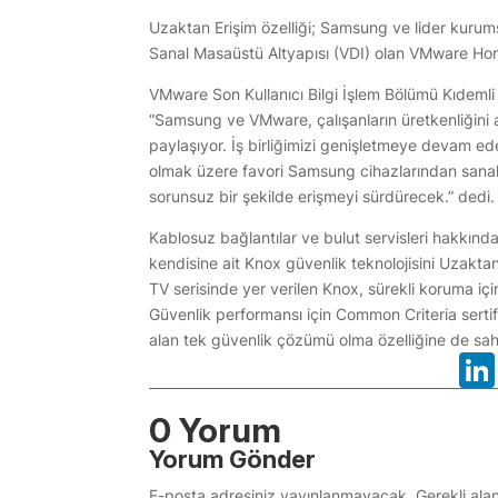
Uzaktan Erişim özelliği; Samsung ve lider kurumsa
Sanal Masaüstü Altyapısı (VDI) olan VMware Hori
VMware Son Kullanıcı Bilgi İşlem Bölümü Kıdeml
“Samsung ve VMware, çalışanların üretkenliğini
paylaşıyor. İş birliğimizi genişletmeye devam ed
olmak üzere favori Samsung cihazlarından sanal 
sorunsuz bir şekilde erişmeyi sürdürecek.” dedi.
Kablosuz bağlantılar ve bulut servisleri hakkın
kendisine ait Knox güvenlik teknolojisini Uzaktan
TV serisinde yer verilen Knox, sürekli koruma içi
Güvenlik performansı için Common Criteria sertif
alan tek güvenlik çözümü olma özelliğine de sah
0 Yorum
Yorum Gönder
E-posta adresiniz yayınlanmayacak.
Gerekli ala