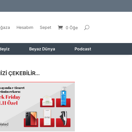
ğaza
Hesabım
Sepet
0 Öğe
deyiz
Beyaz Dünya
Podcast
İZİ ÇEKEBİLİR...