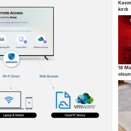
Kasım
kırdı
18 Ma
olsun