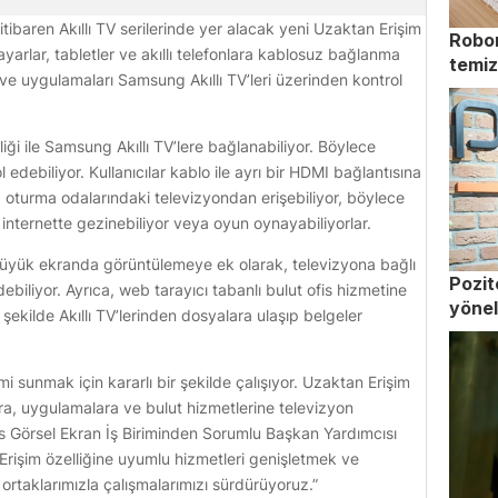
ibaren Akıllı TV serilerinde yer alacak yeni Uzaktan Erişim
Robor
sayarlar, tabletler ve akıllı telefonlara kablosuz bağlanma
temiz
 ve uygulamaları Samsung Akıllı TV’leri üzerinden kontrol
liği ile Samsung Akıllı TV’lere bağlanabiliyor. Böylece
ol edebiliyor. Kullanıcılar kablo ile ayrı bir HDMI bağlantısına
oturma odalarındaki televizyondan erişebiliyor, böylece
 internette gezinebiliyor veya oyun oynayabiliyorlar.
i büyük ekranda görüntülemeye ek olarak, televizyona bağlı
Pozit
ebiliyor. Ayrıca, web tarayıcı tabanlı bulut ofis hizmetine
yönel
bu şekilde Akıllı TV’lerinden dosyalara ulaşıp belgeler
mi sunmak için kararlı bir şekilde çalışıyor. Uzaktan Erişim
lara, uygulamalara ve bulut hizmetlerine televizyon
s Görsel Ekran İş Biriminden Sorumlu Başkan Yardımcısı
Erişim özelliğine uyumlu hizmetleri genişletmek ve
 ortaklarımızla çalışmalarımızı sürdürüyoruz.”