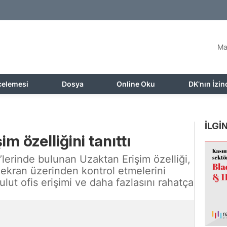
Ma
celemesi
Dosya
Online Oku
DK’nın İzin
İLGİN
 özelliğini tanıttı
lerinde bulunan Uzaktan Erişim özelliği,
nı ekran üzerinden kontrol etmelerini
lut ofis erişimi ve daha fazlasını rahatça