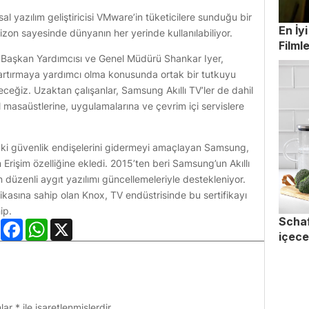
l yazılım geliştiricisi VMware’in tüketicilere sunduğu bir
En İy
zon sayesinde dünyanın her yerinde kullanılabiliyor.
Filmle
i Başkan Yardımcısı ve Genel Müdürü Shankar Iyer,
 artırmaya yardımcı olma konusunda ortak bir tutkuyu
eceğiz. Uzaktan çalışanlar, Samsung Akıllı TV’ler de dahil
masaüstlerine, uygulamalarına ve çevrim içi servislere
daki güvenlik endişelerini gidermeyi amaçlayan Samsung,
 Erişim özelliğine ekledi. 2015’ten beri Samsung’un Akıllı
n düzenli aygıt yazılımı güncellemeleriyle destekleniyor.
ikasına sahip olan Knox, TV endüstrisinde bu sertifikayı
ip.
Schaf
LinkedIn
Facebook
WhatsApp
X
içece
nlar
*
ile işaretlenmişlerdir