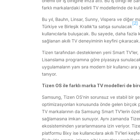
önemli bir iş birliğine imza attı. Bu iş birliği ile
farklı markalardaki belirli TV modellerinde de kul
Bu yıl, Bauhn, Linsar, Sunny, Vispera ve diğer m
[2]
Türkiye ve Birleşik Krallık'ta satışa sunulacak
y
kullanıcılarla buluşacak. Bu sayede, daha fazla 
sağlanan akıllı TV deneyiminin keyfini çıkaracak
Tizen tarafından desteklenen yeni Smart TV'le
Lisanslama programına göre piyasaya sunulacak.
uygulamaların yanı sıra modern bir kullanıcı ar
tanıyor.
Tizen OS ile farklı marka TV modelleri de bir
Samsung, Tizen OS'nin sorunsuz ve stabil bir şek
optimizasyonları konusunda önde gelen birçok partn
TV markalarının da Samsung Smart TV'lerin öze
sağlamasına imkan sunuyor. Aynı zamanda Tizen'i
ekosisteminden yararlanmasına izin veriyor. Tizen 
platformu Bixy ise kullanıcılara akıllı TV'leri keşf