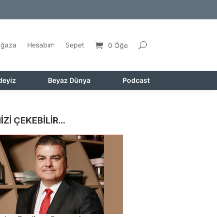
ğaza
Hesabım
Sepet
0 Öğe
deyiz
Beyaz Dünya
Podcast
İZİ ÇEKEBİLİR...