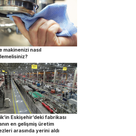
 makinenizi nasıl
lemelisiniz?
ik’in Eskişehir’deki fabrikası
nın en gelişmiş üretim
zleri arasında yerini aldı