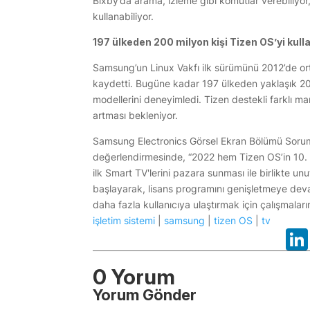
Bixby’da arama, izleme gibi komutlar verebiliyor,
kullanabiliyor.
197 ülkeden 200 milyon kişi Tizen OS’yi ku
Samsung’un Linux Vakfı ilk sürümünü 2012’de ort
kaydetti. Bugüne kadar 197 ülkeden yaklaşık 2
modellerini deneyimledi. Tizen destekli farklı ma
artması bekleniyor.
Samsung Electronics Görsel Ekran Bölümü Soruml
değerlendirmesinde, “2022 hem Tizen OS’in 10. 
ilk Smart TV'lerini pazara sunması ile birlikte un
başlayarak, lisans programını genişletmeye de
daha fazla kullanıcıya ulaştırmak için çalışmala
işletim sistemi
|
samsung
|
tizen OS
|
tv
0 Yorum
Yorum Gönder