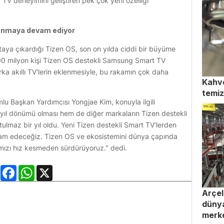
 TV deneyimini geliştiren pek çok yeni özelliği
llanmaya devam ediyor
aya çıkardığı Tizen OS, son on yılda ciddi bir büyüme
00 milyon kişi Tizen OS destekli Samsung Smart TV
rka akıllı TV'lerin eklenmesiyle, bu rakamın çok daha
Kahve
temiz
u Başkan Yardımcısı Yongjae Kim, konuyla ilgili
yıl dönümü olması hem de diğer markaların Tizen destekli
utulmaz bir yıl oldu. Yeni Tizen destekli Smart TV'lerden
vam edeceğiz. Tizen OS ve ekosistemini dünya çapında
rımızı hız kesmeden sürdürüyoruz." dedi.
LinkedIn
Facebook
WhatsApp
X
Arçel
dünya
merke