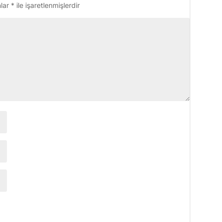
nlar
*
ile işaretlenmişlerdir