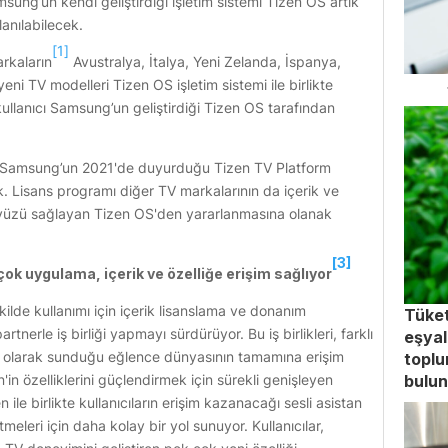
 Samsung’un kendi geliştirdiği işletim sistemi Tizen OS artık
lanılabilecek.
[1]
arkaların
Avustralya, İtalya, Yeni Zelanda, İspanya,
eni TV modelleri Tizen OS işletim sistemi ile birlikte
kullanıcı Samsung’un geliştirdiği Tizen OS tarafından
.
r, Samsung’un 2021'de duyurduğu Tizen TV Platform
 Lisans programı diğer TV markalarının da içerik ve
a yüzü sağlayan Tizen OS'den yararlanmasına olanak
[3]
çok uygulama, içerik ve özelliğe erişim sağlıyor
ilde kullanımı için içerik lisanslama ve donanım
Tüket
erle iş birliği yapmayı sürdürüyor. Bu iş birlikleri, farklı
eşyal
l olarak sunduğu eğlence dünyasının tamamına erişim
toplu
n özelliklerini güçlendirmek için sürekli genişleyen
bulu
ile birlikte kullanıcıların erişim kazanacağı sesli asistan
etmeleri için daha kolay bir yol sunuyor. Kullanıcılar,