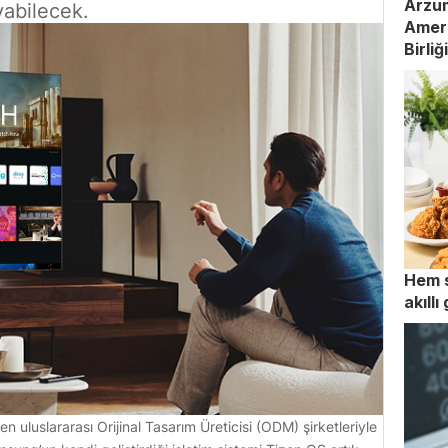
Arzum
yabilecek.
Ameri
Birli
Hem s
akıll
luslararası Orijinal Tasarım Üreticisi (ODM) şirketleriyle