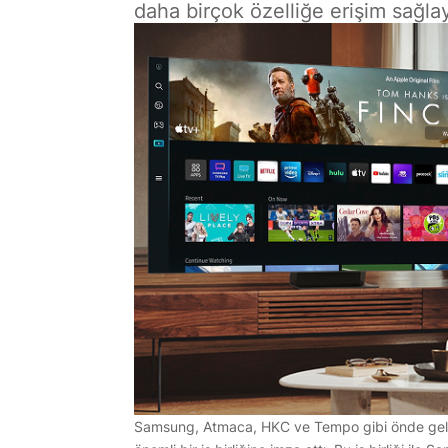
daha birçok özelliğe erişim sağla
Samsung, Atmaca, HKC ve Tempo gibi önde gelen u