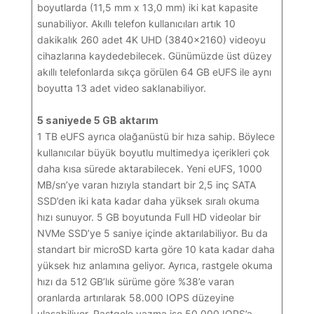
boyutlarda (11,5 mm x 13,0 mm) iki kat kapasite
sunabiliyor. Akıllı telefon kullanıcıları artık 10
dakikalık 260 adet 4K UHD (3840x2160) videoyu
cihazlarına kaydedebilecek. Günümüzde üst düzey
akıllı telefonlarda sıkça görülen 64 GB eUFS ile aynı
boyutta 13 adet video saklanabiliyor.
5 saniyede 5 GB aktarım
1 TB eUFS ayrıca olağanüstü bir hıza sahip. Böylece
kullanıcılar büyük boyutlu multimedya içerikleri çok
daha kısa sürede aktarabilecek. Yeni eUFS, 1000
MB/sn’ye varan hızıyla standart bir 2,5 inç SATA
SSD’den iki kata kadar daha yüksek sıralı okuma
hızı sunuyor. 5 GB boyutunda Full HD videolar bir
NVMe SSD’ye 5 saniye içinde aktarılabiliyor. Bu da
standart bir microSD karta göre 10 kata kadar daha
yüksek hız anlamına geliyor. Ayrıca, rastgele okuma
hızı da 512 GB’lık sürüme göre %38’e varan
oranlarda artırılarak 58.000 IOPS düzeyine
ulaşabiliyor. Rastgele yazma ise 50.000 IOPS’a