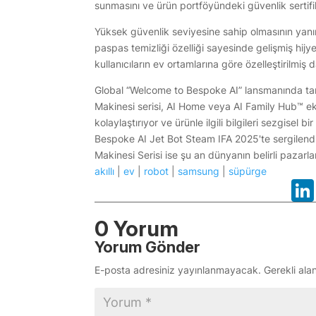
sunmasını ve ürün portföyündeki güvenlik sertifik
Yüksek güvenlik seviyesine sahip olmasının yan
paspas temizliği özelliği sayesinde gelişmiş hijy
kullanıcıların ev ortamlarına göre özelleştirilmiş
Global “Welcome to Bespoke AI” lansmanında ta
Makinesi serisi, AI Home veya AI Family Hub™ ekr
kolaylaştırıyor ve ürünle ilgili bilgileri sezgise
Bespoke AI Jet Bot Steam IFA 2025'te sergilend
Makinesi Serisi ise şu an dünyanın belirli pazar
akıllı
|
ev
|
robot
|
samsung
|
süpürge
0 Yorum
Yorum Gönder
E-posta adresiniz yayınlanmayacak.
Gerekli ala