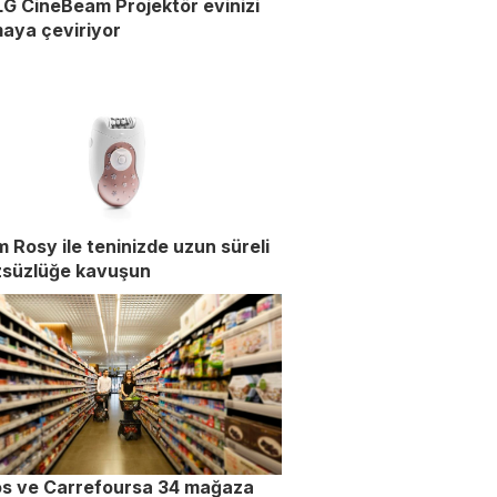
LG CineBeam Projektör evinizi
aya çeviriyor
 Rosy ile teninizde uzun süreli
zsüzlüğe kavuşun
os ve Carrefoursa 34 mağaza