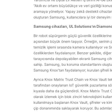
“Akıllı ev ortamı büyüdükçe ve veri gizliliği konu
aramaya yöneliyor. Yapay zekâ destekli cihazları
oluşturan Samsung, kullanıcılara iyi bir deneyim 
Samsung cihazları, UL Solutions’ın Diamond 
Bir robot süpürgenin güçlü güvenlik özelliklerin
açısından büyük önem taşıyor. Örneğin, serinin
temizlik işlemi sırasında kamera kullanılıyor ve S
özelliklerden faydalanıyor. Benzer şekilde, diğer e
tarayıcısında depolayabilen ekranlı Samsung ci
sahip. Samsung, bu koruma standartlarını oluştur
Samsung Knox’tan faydalanıyor; kurulan şifreli il
Ayrıca Knox Matrix Trust Chain ve Knox Vault te
tarafından onaylanan IoT güvenlik pazarlama söy
kıyasla daha da güçlendirdi. Knox Matrix Trust 
olarak izlemek için blok zinciri teknolojisini kul
kullanılmaya başlanan Knox Vault, şifreler ve kimli
çip donanımında saklayarak koruyor. Bu adımlar,