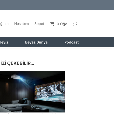
ğaza
Hesabım
Sepet
0 Öğe
deyiz
Beyaz Dünya
Podcast
İZİ ÇEKEBİLİR...