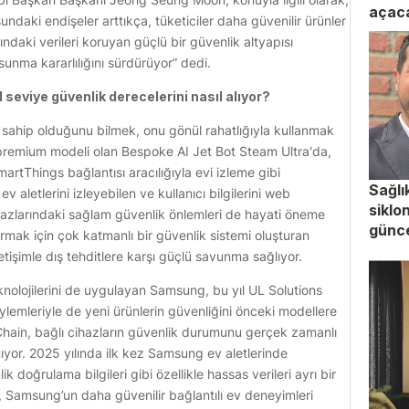
açac
sundaki endişeler arttıkça, tüketiciler daha güvenilir ürünler
ndaki verileri koruyan güçlü bir güvenlik altyapısı
sunma kararlılığını sürdürüyor” dedi.
seviye güvenlik derecelerini nasıl alıyor?
e sahip olduğunu bilmek, onu gönül rahatlığıyla kullanmak
 premium modeli olan Bespoke AI Jet Bot Steam Ultra'da,
martThings bağlantısı aracılığıyla evi izleme gibi
Sağlı
v aletlerini izleyebilen ve kullanıcı bilgilerini web
siklo
hazlarındaki sağlam güvenlik önlemleri de hayati öneme
günce
mak için çok katmanlı bir güvenlik sistemi oluşturan
etişimle dış tehditlere karşı güçlü savunma sağlıyor.
knolojilerini de uygulayan Samsung, bu yıl UL Solutions
lemleriyle de yeni ürünlerin güvenliğini önceki modellere
Chain, bağlı cihazların güvenlik durumunu gerçek zamanlı
lanıyor. 2025 yılında ilk kez Samsung ev aletlerinde
k doğrulama bilgileri gibi özellikle hassas verileri ayrı bir
 Samsung’un daha güvenilir bağlantılı ev deneyimleri