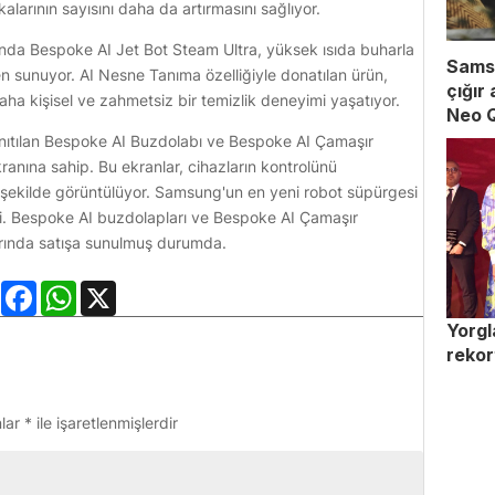
alarının sayısını daha da artırmasını sağlıyor.
ında Bespoke AI Jet Bot Steam Ultra, yüksek ısıda buharla
Samsu
en sunuyor. AI Nesne Tanıma özelliğiyle donatılan ürün,
çığır
 daha kişisel ve zahmetsiz bir temizlik deneyimi yaşatıyor.
Neo 
nıtılan Bespoke AI Buzdolabı ve Bespoke AI Çamaşır
anına sahip. Bu ekranlar, cihazların kontrolünü
l bir şekilde görüntülüyor. Samsung'un en yeni robot süpürgesi
i. Bespoke AI buzdolapları ve Bespoke AI Çamaşır
larında satışa sunulmuş durumda.
LinkedIn
Facebook
WhatsApp
X
Yorgl
rekor
nlar
*
ile işaretlenmişlerdir