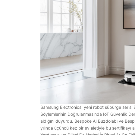
Samsung Electronics, yeni robot süpürge serisi
Söylemlerinin Doğrulanmasında IoT Güvenlik De
aldığını duyurdu. Bespoke AI Buzdolabı ve Bes
yılında üçüncü kez bir ev aletiyle bu sertifika
Yardımcısı ve Dijital Ev Aletleri İş Birimi Ar-Ge 