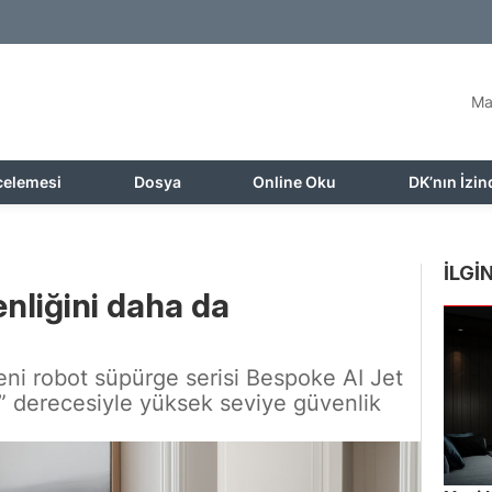
Ma
celemesi
Dosya
Online Oku
DK’nın İzin
İLGİN
nliğini daha da
ni robot süpürge serisi Bespoke AI Jet
d” derecesiyle yüksek seviye güvenlik