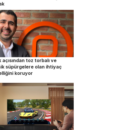
ak
k açısından toz torbalı ve
nik süpürgelere olan ihtiyaç
lliğini koruyor