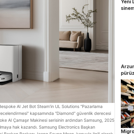
Yeni 
sinem
Arzum
pürü
 Bespoke AI Jet Bot Steam'in UL Solutions “Pazarlama
recelendirmesi” kapsamında “Diamond” güvenlik derecesi
poke AI Çamaşır Makinesi serisinin ardından Samsung, 2025
yı almaya hak kazandı. Samsung Electronics Başkan
Migr
Ekibi Başkan Başkanı Jeong Seung Moon, konuyla ilgili olarak,