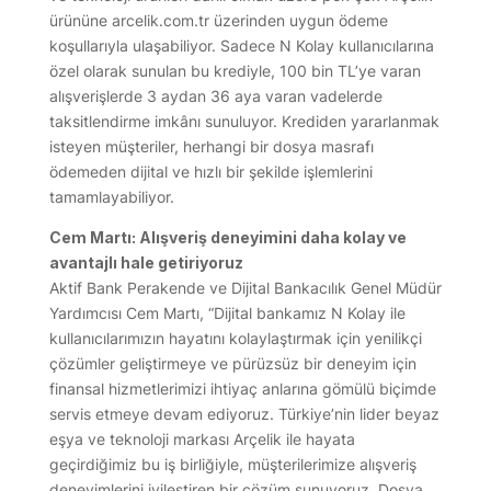
ürününe arcelik.com.tr üzerinden uygun ödeme
koşullarıyla ulaşabiliyor. Sadece N Kolay kullanıcılarına
özel olarak sunulan bu krediyle, 100 bin TL’ye varan
alışverişlerde 3 aydan 36 aya varan vadelerde
taksitlendirme imkânı sunuluyor. Krediden yararlanmak
isteyen müşteriler, herhangi bir dosya masrafı
ödemeden dijital ve hızlı bir şekilde işlemlerini
tamamlayabiliyor.
Cem Martı: Alışveriş deneyimini daha kolay ve
avantajlı hale getiriyoruz
Aktif Bank Perakende ve Dijital Bankacılık Genel Müdür
Yardımcısı Cem Martı, “Dijital bankamız N Kolay ile
kullanıcılarımızın hayatını kolaylaştırmak için yenilikçi
çözümler geliştirmeye ve pürüzsüz bir deneyim için
finansal hizmetlerimizi ihtiyaç anlarına gömülü biçimde
servis etmeye devam ediyoruz. Türkiye’nin lider beyaz
eşya ve teknoloji markası Arçelik ile hayata
geçirdiğimiz bu iş birliğiyle, müşterilerimize alışveriş
deneyimlerini iyileştiren bir çözüm sunuyoruz. Dosya