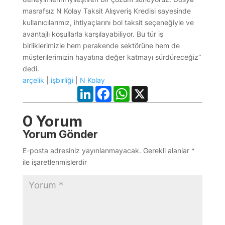
masrafsız N Kolay Taksit Alışveriş Kredisi sayesinde
kullanıcılarımız, ihtiyaçlarını bol taksit seçeneğiyle ve
avantajlı koşullarla karşılayabiliyor. Bu tür iş
birliklerimizle hem perakende sektörüne hem de
müşterilerimizin hayatına değer katmayı sürdüreceğiz”
dedi.
arçelik
|
işbirliği
|
N Kolay
LinkedIn
Facebook
WhatsApp
X
0 Yorum
Yorum Gönder
E-posta adresiniz yayınlanmayacak.
Gerekli alanlar
*
ile işaretlenmişlerdir