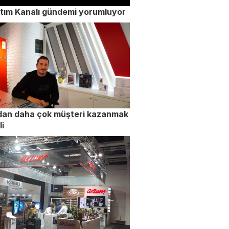
tım Kanalı gündemi yorumluyor
dan daha çok müşteri kazanmak
i