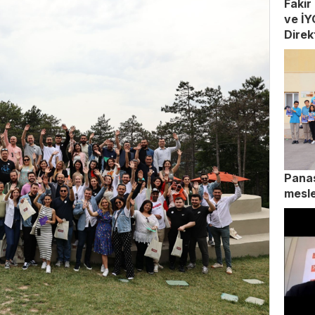
Fakir
ve İ
Direk
Panas
mesle