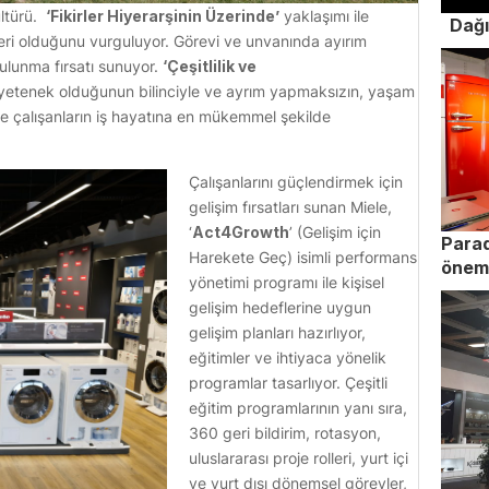
ültürü.
‘Fikirler Hiyerarşinin Üzerinde’
yaklaşımı ile
Dağı
rleri olduğunu vurguluyor. Görevi ve unvanında ayırım
lunma fırsatı sunuyor.
‘Çeşitlilik ve
ir yetenek olduğunun bilinciyle ve ayrım yapmaksızın, yaşam
le çalışanların iş hayatına en mükemmel şekilde
Çalışanlarını güçlendirmek için
gelişim fırsatları sunan Miele,
‘
Act4Growth
’ (Gelişim için
Para
Harekete Geç) isimli performans
öneml
yönetimi programı ile kişisel
gelişim hedeflerine uygun
gelişim planları hazırlıyor,
eğitimler ve ihtiyaca yönelik
programlar tasarlıyor. Çeşitli
eğitim programlarının yanı sıra,
360 geri bildirim, rotasyon,
uluslararası proje rolleri, yurt içi
ve yurt dışı dönemsel görevler,