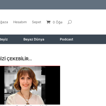
ğaza
Hesabım
Sepet
0 Öğe
deyiz
Beyaz Dünya
Podcast
İZİ ÇEKEBİLİR...