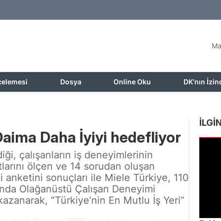
Ma
celemesi
Dosya
Online Oku
DK’nın İzin
İLGİN
 Daima Daha İyiyi hedefliyor
i, çalışanların iş deneyimlerinin
tlarını ölçen ve 14 sorudan oluşan
anketini sonuçları ile Miele Türkiye, 110
cunda Olağanüstü Çalışan Deneyimi
azanarak, “Türkiye’nin En Mutlu İş Yeri”