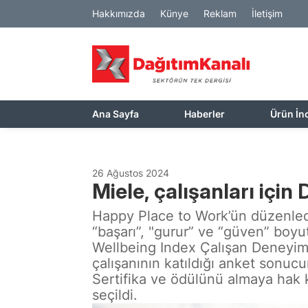
Hakkımızda
Künye
Reklam
İletişim
Ana Sayfa
Haberler
Ürün İn
26 Ağustos 2024
Miele, çalışanları için
Happy Place to Work’ün düzenlediğ
“başarı”, "gurur” ve “güven” boyu
Wellbeing Index Çalışan Deneyimi 
çalışanının katıldığı anket sonu
Sertifika ve ödülünü almaya hak k
seçildi.