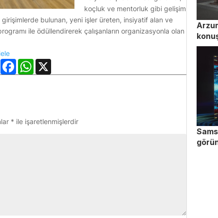
koçluk ve mentorluk gibi gelişim
 girişimlerde bulunan, yeni işler üreten, insiyatif alan ve
Arzum
rogramı ile ödüllendirerek çalışanların organizasyonla olan
konu
iele
LinkedIn
Facebook
WhatsApp
X
nlar
*
ile işaretlenmişlerdir
Sams
görün