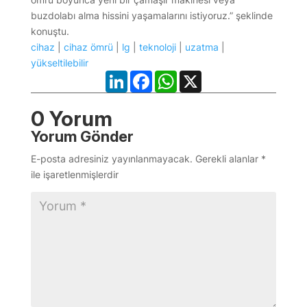
buzdolabı alma hissini yaşamalarını istiyoruz.” şeklinde
konuştu.
cihaz
|
cihaz ömrü
|
lg
|
teknoloji
|
uzatma
|
yükseltilebilir
LinkedIn
Facebook
WhatsApp
X
0 Yorum
Yorum Gönder
E-posta adresiniz yayınlanmayacak.
Gerekli alanlar
*
ile işaretlenmişlerdir