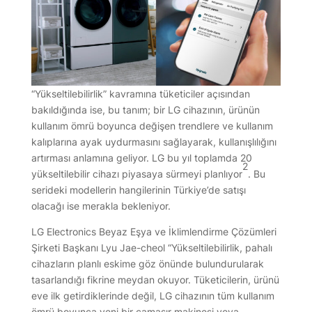
“Yükseltilebilirlik” kavramına tüketiciler açısından
bakıldığında ise, bu tanım; bir LG cihazının, ürünün
kullanım ömrü boyunca değişen trendlere ve kullanım
kalıplarına ayak uydurmasını sağlayarak, kullanışlılığını
artırması anlamına geliyor. LG bu yıl toplamda 20
2
yükseltilebilir cihazı piyasaya sürmeyi planlıyor
. Bu
serideki modellerin hangilerinin Türkiye’de satışı
olacağı ise merakla bekleniyor.
LG Electronics Beyaz Eşya ve İklimlendirme Çözümleri
Şirketi Başkanı Lyu Jae-cheol “Yükseltilebilirlik, pahalı
cihazların planlı eskime göz önünde bulundurularak
tasarlandığı fikrine meydan okuyor. Tüketicilerin, ürünü
eve ilk getirdiklerinde değil, LG cihazının tüm kullanım
ömrü boyunca yeni bir çamaşır makinesi veya