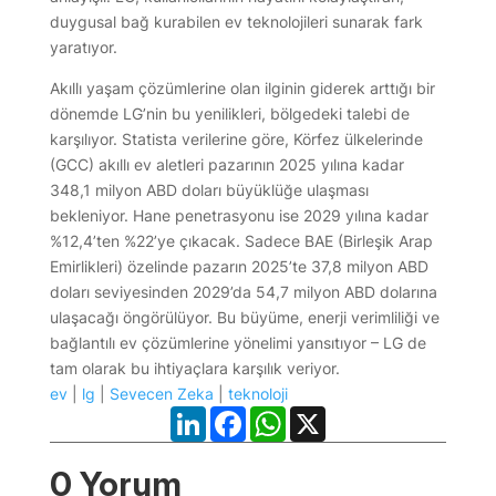
duygusal bağ kurabilen ev teknolojileri sunarak fark
yaratıyor.
Akıllı yaşam çözümlerine olan ilginin giderek arttığı bir
dönemde LG’nin bu yenilikleri, bölgedeki talebi de
karşılıyor. Statista verilerine göre, Körfez ülkelerinde
(GCC) akıllı ev aletleri pazarının 2025 yılına kadar
348,1 milyon ABD doları büyüklüğe ulaşması
bekleniyor. Hane penetrasyonu ise 2029 yılına kadar
%12,4’ten %22’ye çıkacak. Sadece BAE (Birleşik Arap
Emirlikleri) özelinde pazarın 2025’te 37,8 milyon ABD
doları seviyesinden 2029’da 54,7 milyon ABD dolarına
ulaşacağı öngörülüyor. Bu büyüme, enerji verimliliği ve
bağlantılı ev çözümlerine yönelimi yansıtıyor – LG de
tam olarak bu ihtiyaçlara karşılık veriyor.
ev
|
lg
|
Sevecen Zeka
|
teknoloji
LinkedIn
Facebook
WhatsApp
X
0 Yorum