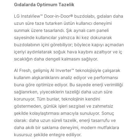
Gıdalarda Optimum Tazelik
LG InstaView™ Door-in-Door® buzdolabı, gıdaları daha
uzun süre taze tutarken üstün kullanıcı deneyimi
sunmak üzere tasarlandı. Şık aynalı cam paneli
sayesinde kullanıcılar yalnızca iki kez dokunarak
buzdolabının içini görebiliyor; böylece kapıyı açmadan
içeriyi aydınlatarak soğuk hava kaybını azaltıyor ve iç
sıcaklığın daha dengeli kalmasını sağlıyor.
AI Fresh, gelişmiş AI Inverter™ teknolojisiyle çalışarak
kullanım alışkanlıklarını analiz ediyor ve performansı
buna göre optimize ediyor. Bu sayede enerji verimliliği
sağlanırken, yiyeceklerin tazeliği daha uzun süre
korunuyor. Tüm bunlar, teknolojinin kendini
göstermeden, günlük işleri sezgisel ve zahmetsiz
şekilde kolaylaştırması amacıyla sunuluyor. Sonuç
olarak: daha uzun süreli tazelik, enerji tasarrufu ve
daha akıllı bir saklama deneyimi, modern mutfaklara
kusursuz şekilde entegre ediliyor.