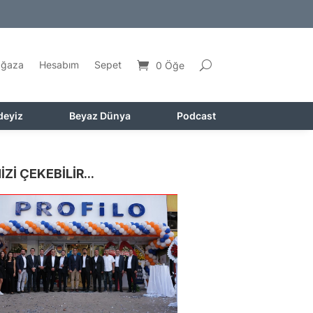
ğaza
Hesabım
Sepet
0 Öğe
deyiz
Beyaz Dünya
Podcast
İZİ ÇEKEBİLİR...