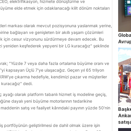
ek. CEO, elektrifikasyon, hizmete dönüştürme ve
li büyüme elde etmek için odaklanacağı kilit dönüm noktaları
letleri markası olarak mevcut pozisyonuna yaslanmak yerine,
irbirine bağlayan ve genişleten bir akıllı yaşam çözümleri
Globa
amak için cesur vizyonunu sürdürmeye devam edecek. Bu
Avrup
izi yeniden keşfederek yepyeni bir LG kuracağız" şeklinde
yarak; "Yüzde 7 veya daha fazla ortalama büyüme oranı ve
 7'yi kapsayan Üçlü 7'ye ulaşacağız. Geçen yıl 65 trilyon
n KRW'ye çıkarma hedefiyle, kendimizi pazar ve müşteriler
k kuracağız" dedi.
ayağı olarak platform tabanlı hizmet iş modeline geçiş,
lüğüne dayalı yeni büyüme motorlarının tedarikine
 maddenin satış ve faaliyet kârındaki payının yüzde 50'nin
Başke
Ankar
satışa
ş portföyünün geliştirilmesi de dahil olmak üzere işin