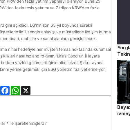
ilyon KRW'den fazla yatırım yapmayı planlıyor. Buna 25
KRW'den fazla tesis yatırımı ve 7 trilyon KRW'den fazla
rdığını açıkladı. LG'nin son 65 yıl boyunca sürekli
terilerle ilgili zengin anlayışı ve müşterilerle iletişim kurma
en ticari, mobilite ve sanal alanlara genişletilecek.
Yorgl
a olma nihai hedefiyle her müşteri temas noktasında kurumsal
Tekin
iklikleri nasıl hızlandırdığının,“Life’s Good”un (Hayata
tirirken yüzleri gülümsettiğinin altını çizdi. Şirket ayrıca
arını yerine getirmek için ESG yönetim faaliyetlerine yön
LinkedIn
Facebook
WhatsApp
X
Beyaz
ivme
nlar
*
ile işaretlenmişlerdir