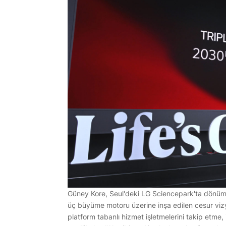
Güney Kore, Seul'deki LG Sciencepark'ta dönüm
üç büyüme motoru üzerine inşa edilen cesur vizyo
platform tabanlı hizmet işletmelerini takip etme, 