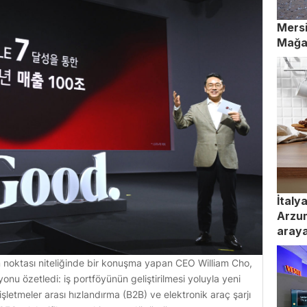
Mersi
Mağaz
İtaly
Arzum
araya
 noktası niteliğinde bir konuşma yapan CEO William Cho,
nu özetledi: iş portföyünün geliştirilmesi yoluyla yeni
işletmeler arası hızlandırma (B2B) ve elektronik araç şarjı