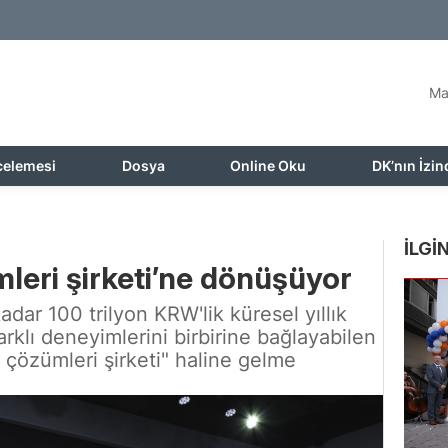
Ma
celemesi
Dosya
Online Oku
DK’nın İzin
İLGİN
mleri şirketi’ne dönüşüyor
adar 100 trilyon KRW'lik küresel yıllık
arklı deneyimlerini birbirine bağlayabilen
m çözümleri şirketi" haline gelme