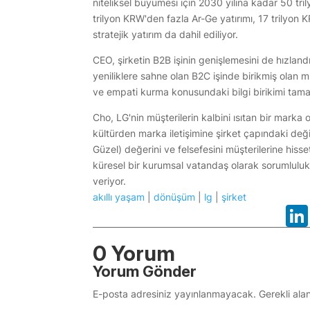
niteliksel büyümesi için 2030 yılına kadar 50 tr
trilyon KRW'den fazla Ar-Ge yatırımı, 17 trilyon 
stratejik yatırım da dahil ediliyor.
CEO, şirketin B2B işinin genişlemesini de hızlandı
yeniliklere sahne olan B2C işinde birikmiş olan müş
ve empati kurma konusundaki bilgi birikimi tamam
Cho, LG'nin müşterilerin kalbini ısıtan bir mark
kültürden marka iletişimine şirket çapındaki değiş
Güzel) değerini ve felsefesini müşterilerine hisset
küresel bir kurumsal vatandaş olarak sorumlulukl
veriyor.
akıllı yaşam
|
dönüşüm
|
lg
|
şirket
0 Yorum
Yorum Gönder
E-posta adresiniz yayınlanmayacak.
Gerekli ala