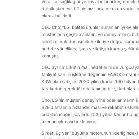
ve dijital sağlık gibi yeni iş alanlarını keşfetm
dijitalleştirmeyi, LG'nin hızlı orta ve uzun vade
olarak belirledi.
CEO Cho; “LG, kaliteli ürünler sunan en iyi ev a
müşterilerin çeşitli alanlarını ve deneyimlerini b
şirketi olarak dönüşmek ve ileriye doğru sıçr
hedefe yönelik çalışma ve iletişim kurma şeklim
konuştu.
CEO ayrıca şirketin mali hedeflerini de vurgula
faaliyet kârı ile işletme değerinin FAVÖK'e oranı
KRW olan satışları 2030 yılına kadar 100 trilyo
tarafından gerektiği gibi tanınan bir şirket olara
Cho, LG'nin müşteri deneyimine odaklanmanın üç 
B2B alanlarının hızlandırılması ve rekabet üstün
odaklanacağını söyledi. 2030 yılına kadar bu üç
üzerine çıkması bekleniyor.
Şirket, üç yeni büyüme motorunun liderliğindeki i