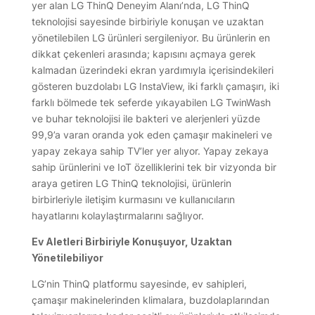
yer alan LG ThinQ Deneyim Alanı’nda, LG ThinQ
teknolojisi sayesinde birbiriyle konuşan ve uzaktan
yönetilebilen LG ürünleri sergileniyor. Bu ürünlerin en
dikkat çekenleri arasında; kapısını açmaya gerek
kalmadan üzerindeki ekran yardımıyla içerisindekileri
gösteren buzdolabı LG InstaView, iki farklı çamaşırı, iki
farklı bölmede tek seferde yıkayabilen LG TwinWash
ve buhar teknolojisi ile bakteri ve alerjenleri yüzde
99,9’a varan oranda yok eden çamaşır makineleri ve
yapay zekaya sahip TV’ler yer alıyor. Yapay zekaya
sahip ürünlerini ve IoT özelliklerini tek bir vizyonda bir
araya getiren LG ThinQ teknolojisi, ürünlerin
birbirleriyle iletişim kurmasını ve kullanıcıların
hayatlarını kolaylaştırmalarını sağlıyor.
Ev Aletleri Birbiriyle Konuşuyor, Uzaktan
Yönetilebiliyor
LG’nin ThinQ platformu sayesinde, ev sahipleri,
çamaşır makinelerinden klimalara, buzdolaplarından