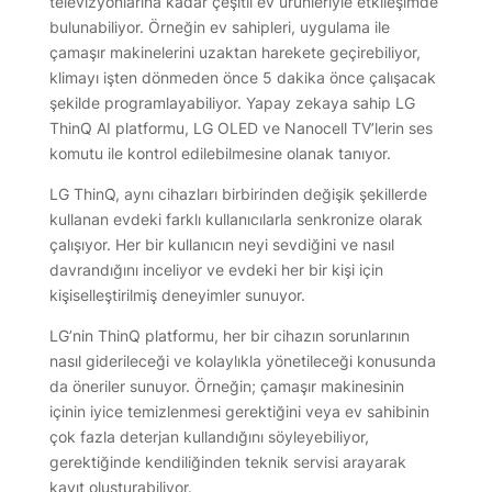
televizyonlarına kadar çeşitli ev ürünleriyle etkileşimde
bulunabiliyor. Örneğin ev sahipleri, uygulama ile
çamaşır makinelerini uzaktan harekete geçirebiliyor,
klimayı işten dönmeden önce 5 dakika önce çalışacak
şekilde programlayabiliyor. Yapay zekaya sahip LG
ThinQ AI platformu, LG OLED ve Nanocell TV’lerin ses
komutu ile kontrol edilebilmesine olanak tanıyor.
LG ThinQ, aynı cihazları birbirinden değişik şekillerde
kullanan evdeki farklı kullanıcılarla senkronize olarak
çalışıyor. Her bir kullanıcın neyi sevdiğini ve nasıl
davrandığını inceliyor ve evdeki her bir kişi için
kişiselleştirilmiş deneyimler sunuyor.
LG’nin ThinQ platformu, her bir cihazın sorunlarının
nasıl giderileceği ve kolaylıkla yönetileceği konusunda
da öneriler sunuyor. Örneğin; çamaşır makinesinin
içinin iyice temizlenmesi gerektiğini veya ev sahibinin
çok fazla deterjan kullandığını söyleyebiliyor,
gerektiğinde kendiliğinden teknik servisi arayarak
kayıt oluşturabiliyor.