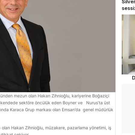
Silve
sessi
D
münden mezun olan Hakan Zihnioğlu, kariyerine Boğaziçi
perakendede sektöre öncülük eden Boyner ve Nurus’ta üst
ılında Karaca Grup markası olan Emsan’da genel müdürlük
 olan Hakan Zihnioğlu, müzakere, pazarlama yönetimi, iş
 dikkat çekiyor.