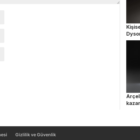
Kişise
Dyso
Arçel
kaza
mesi
Gizlilik ve Güvenlik