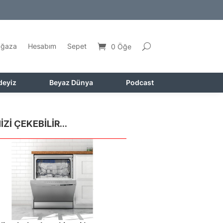
ğaza
Hesabım
Sepet
0 Öğe
deyiz
Beyaz Dünya
Podcast
İZİ ÇEKEBİLİR...