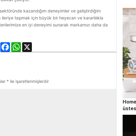
e sektöründe kazandığım deneyimler ve geliştirdiğim
ileriye taşımak için büyük bir heyecan ve kararlılıkla
şterilerimize en iyi deneyimi sunarak markamızı daha da
LinkedIn
Facebook
WhatsApp
X
nlar
*
ile işaretlenmişlerdir
Homen
üstes