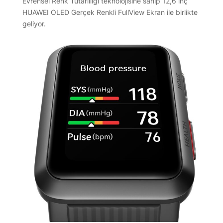
Evrensel Renk Tutarlılığı teknolojisine sahip 12,6 inç
HUAWEI OLED Gerçek Renkli FullView Ekran ile birlikte
geliyor.