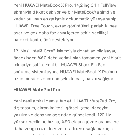
Yeni HUAWEI MateBook X Pro, 14,2 inç 3,1K FullView
ekranıyla dikkat çekiyor ve bir MateBook'ta şimdiye
kadar bulunan en gelişmiş dokunmatik yüzeye sahip.
HUAWEI Free Touch, ekran görüntüleri, parlaklık, ses
ayarı ve çok daha fazlasını içeren sekiz yenilikçi
hareket kontrolünü destekliyor.
12. Nesil Intel® Core™ işlemciyle donatılan bilgisayar,
öncekinden %60 daha verimli olan tamamen yeni hibrit
mimariye sahip. Yeni bir HUAWEI Shark Fin Fan
soğutma sistemi ayrıca HUAWEI MateBook X Pro'nun
uzun bir süre verimli bir şekilde çalışmasını sağlıyor.
HUAWEI MatePad Pro
Yeni nesil amiral gemisi tablet HUAWEI MatePad Pro,
dış tasarım, ekran kalitesi, görsel-işitsel deneyim,
yazılım ve donanım açısından güncellendi. 120 Hz
yüksek yenileme hızına, %90 ekran-gövde oranına ve
daha zengin özellikler ve tutarlı renk sağlamak için