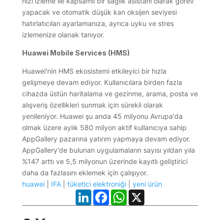
hızı izleme ile kapsamlı bir sağlık asistanı olarak görev
yapacak ve otomatik düşük kan oksijen seviyesi
hatırlatıcıları ayarlamanıza, ayrıca uyku ve stres
izlemenize olanak tanıyor.
Huawei Mobile Services (HMS)
Huawei'nin HMS ekosistemi etkileyici bir hızla
gelişmeye devam ediyor. Kullanıcılara birden fazla
cihazda üstün haritalama ve gezinme, arama, posta ve
alışveriş özellikleri sunmak için sürekli olarak
yenileniyor. Huawei şu anda 45 milyonu Avrupa'da
olmak üzere aylık 580 milyon aktif kullanıcıya sahip
AppGallery pazarına yatırım yapmaya devam ediyor.
AppGallery'de bulunan uygulamaların sayısı yıldan yıla
%147 arttı ve 5,5 milyonun üzerinde kayıtlı geliştirici
daha da fazlasını eklemek için çalışıyor.
huawei
|
IFA
|
tüketici elektroniği
|
yeni ürün
LinkedIn
Facebook
WhatsApp
X