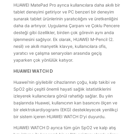
HUAWEI MatePad Pro ayrıca kullanıcılara daha akıllı bir
tablet deneyimi getiriyor ve PC benzeri bir deneyim
sunarak tablet ürünlerinin yaratıcılığını ve üretkenliğini
daha da artırıyor. Uygulama Çarpanı ve Çoklu Pencere
desteği gibi özellikler, birden çok görevin aynı anda
işlenmesini sağlıyor. Ek olarak, HUAWEI M-Pencil (2.
nesil) ve akıllı manyetik klavye, kullanıcılara ofis,
yaratıcı ve çalışma senaryoları arasında geçiş
yaparken çok yönlülük katıyor.
HUAWEI WATCH D
Huawei'nin giyilebilir cihazlarının çoğu, kalp takibi ve
SpO2 gibi çeşitli önemli hayati sağlık istatistiklerini
izleyerek kullanıcılara gönül rahatlığı sağlar. Bu yılın
başlarında Huawei, kullanıcının kan basıncını ölçen ve
bir elektrokardiyogramı (EKG) destekleyecek yenilikçi
bir sistem içeren HUAWEI WATCH D'yi duyurdu.
HUAWEI WATCH D ayrıca tüm gün SpO2 ve kalp atış