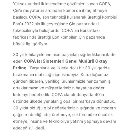
Yüksek verimli iklimlendirme çözümleri sunan COPA,
Çin’e radyatörün ardından kombi de ihraç etmeye
başladı. COPA, son teknoloji kullanarak ürettiği kombisi
Eon’u 2022’nin ilk çeyreğinde Çin pazarındaki
tüketicileriyle buluşturdu. COPA’nın Bursa’daki
fabrikasında ürettiği Eon kombiler, Çin pazarında
büyük ilgi görüyor.
30 yıllık hikayelerine nice başarıları sığdırdıklarını ifade
eden
COPA Isı Sistemleri Genel Müdürü Oktay
Erdinç
; “Başarılarla ve ilklerle dolu bir 30 yılı geride
bırakmanın mutluluğu içerisindeyiz. Kurulduğumuz
günden itibaren, yenilikçi ürünlerimizle her zaman iş
ortaklarımızın ve müşterilerimizin hayatına değer
katmayı hedefledik. COPA olarak dünyada 40’ın
üstünde ülkede yer alan global bir markaya dönüştük.
30 yıldır olduğu gibi değerlerimizin ışığında ve modern
çağın rehberliğinde; üretmeye, sektörümüze öncülük
etmeye, insana ve teknolojiye yatırım yapmaya devam
edeceğiz.” dedi.