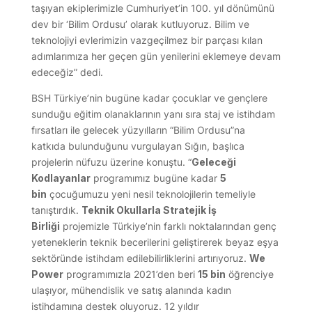
taşıyan ekiplerimizle Cumhuriyet’in 100. yıl dönümünü
dev bir ‘Bilim Ordusu’ olarak kutluyoruz. Bilim ve
teknolojiyi evlerimizin vazgeçilmez bir parçası kılan
adımlarımıza her geçen gün yenilerini eklemeye devam
edeceğiz” dedi.
BSH Türkiye’nin bugüne kadar çocuklar ve gençlere
sunduğu eğitim olanaklarının yanı sıra staj ve istihdam
fırsatları ile gelecek yüzyılların “Bilim Ordusu”na
katkıda bulunduğunu vurgulayan Sığın, başlıca
projelerin nüfuzu üzerine konuştu. “
Geleceği
Kodlayanlar
programımız bugüne kadar
5
bin
çocuğumuzu yeni nesil teknolojilerin temeliyle
tanıştırdık.
Teknik Okullarla Stratejik İş
Birliği
projemizle Türkiye’nin farklı noktalarından genç
yeteneklerin teknik becerilerini geliştirerek beyaz eşya
sektöründe istihdam edilebilirliklerini artırıyoruz.
We
Power
programımızla 2021’den beri
15 bin
öğrenciye
ulaşıyor, mühendislik ve satış alanında kadın
istihdamına destek oluyoruz. 12 yıldır