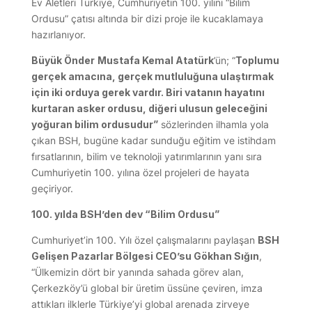
Ev Aletleri Türkiye, Cumhuriyetin 100. yılını “Bilim
Ordusu” çatısı altında bir dizi proje ile kucaklamaya
hazırlanıyor.
Büyük Önder
Mustafa Kemal Atatürk
’ün; “
Toplumu
gerçek amacına, gerçek mutluluğuna ulaştırmak
için iki orduya gerek vardır. Biri vatanın hayatını
kurtaran asker ordusu, diğeri ulusun geleceğini
yoğuran bilim ordusudur”
sözlerinden ilhamla yola
çıkan BSH, bugüne kadar sunduğu eğitim ve istihdam
fırsatlarının, bilim ve teknoloji yatırımlarının yanı sıra
Cumhuriyetin 100. yılına özel projeleri de hayata
geçiriyor.
100. yılda BSH’den dev “Bilim Ordusu”
Cumhuriyet’in 100. Yılı özel çalışmalarını paylaşan
BSH
Gelişen Pazarlar Bölgesi CEO’su Gökhan Sığın
,
“Ülkemizin dört bir yanında sahada görev alan,
Çerkezköy’ü global bir üretim üssüne çeviren, imza
attıkları ilklerle Türkiye’yi global arenada zirveye