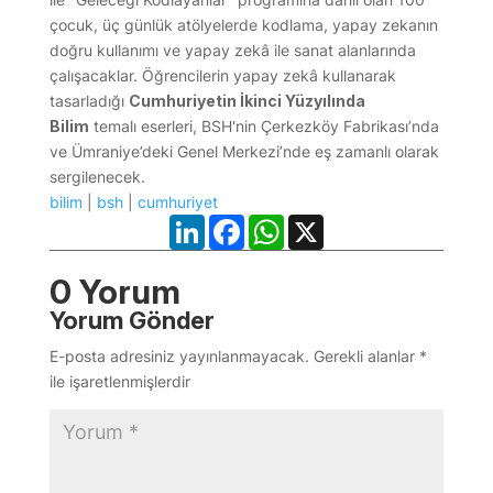
çocuk, üç günlük atölyelerde kodlama, yapay zekanın
doğru kullanımı ve yapay zekâ ile sanat alanlarında
çalışacaklar. Öğrencilerin yapay zekâ kullanarak
tasarladığı
Cumhuriyetin İkinci Yüzyılında
Bilim
temalı eserleri, BSH'nin Çerkezköy Fabrikası’nda
ve Ümraniye’deki Genel Merkezi’nde eş zamanlı olarak
sergilenecek.
bilim
|
bsh
|
cumhuriyet
LinkedIn
Facebook
WhatsApp
X
0 Yorum
Yorum Gönder
E-posta adresiniz yayınlanmayacak.
Gerekli alanlar
*
ile işaretlenmişlerdir