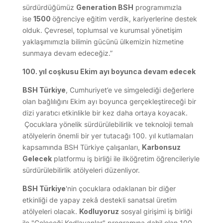
sürdürdüğümüz
Generation BSH
programımızla
ise
1500
öğrenciye eğitim verdik, kariyerlerine destek
olduk. Çevresel, toplumsal ve kurumsal yönetişim
yaklaşımımızla bilimin gücünü ülkemizin hizmetine
sunmaya devam edeceğiz.”
100. yıl coşkusu Ekim ayı boyunca devam edecek
BSH Türkiye
, Cumhuriyet’e ve simgelediği değerlere
olan bağlılığını Ekim ayı boyunca gerçekleştireceği bir
dizi yaratıcı etkinlikle bir kez daha ortaya koyacak.
Çocuklara yönelik sürdürülebilirlik ve teknoloji temalı
atölyelerin önemli bir yer tutacağı 100. yıl kutlamaları
kapsamında BSH Türkiye çalışanları,
Karbonsuz
Gelecek
platformu iş birliği ile ilköğretim öğrencileriyle
sürdürülebilirlik atölyeleri düzenliyor.
BSH Türkiye
'nin çocuklara odaklanan bir diğer
etkinliği de yapay zekâ destekli sanatsal üretim
atölyeleri olacak.
Kodluyoruz
sosyal girişimi iş birliği
ile "Geleceği Kodlayanlar" programına dahil olan 100