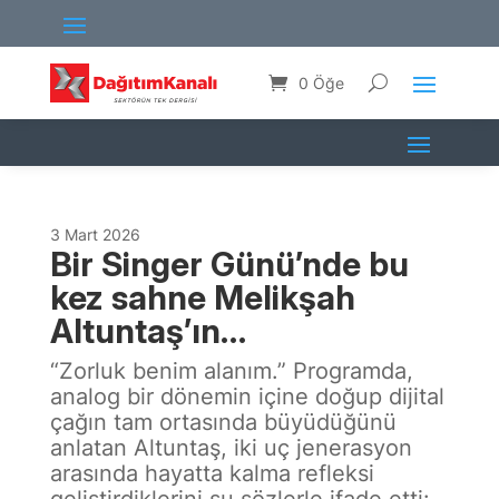
0 Öğe
3 Mart 2026
Bir Singer Günü’nde bu
kez sahne Melikşah
Altuntaş’ın…
“Zorluk benim alanım.” Programda,
analog bir dönemin içine doğup dijital
çağın tam ortasında büyüdüğünü
anlatan Altuntaş, iki uç jenerasyon
arasında hayatta kalma refleksi
geliştirdiklerini şu sözlerle ifade etti: