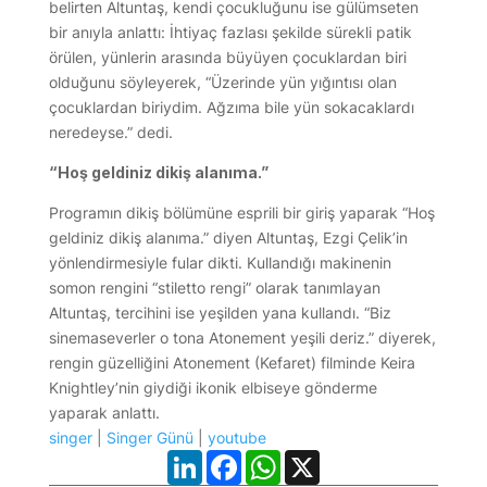
belirten Altuntaş, kendi çocukluğunu ise gülümseten
bir anıyla anlattı: İhtiyaç fazlası şekilde sürekli patik
örülen, yünlerin arasında büyüyen çocuklardan biri
olduğunu söyleyerek, “Üzerinde yün yığıntısı olan
çocuklardan biriydim. Ağzıma bile yün sokacaklardı
neredeyse.” dedi.
“Hoş geldiniz dikiş alanıma.”
Programın dikiş bölümüne esprili bir giriş yaparak “Hoş
geldiniz dikiş alanıma.” diyen Altuntaş, Ezgi Çelik’in
yönlendirmesiyle fular dikti. Kullandığı makinenin
somon rengini “stiletto rengi” olarak tanımlayan
Altuntaş, tercihini ise yeşilden yana kullandı. “Biz
sinemaseverler o tona Atonement yeşili deriz.” diyerek,
rengin güzelliğini Atonement (Kefaret) filminde Keira
Knightley’nin giydiği ikonik elbiseye gönderme
yaparak anlattı.
singer
|
Singer Günü
|
youtube
LinkedIn
Facebook
WhatsApp
X