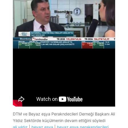
DTM ve Beyaz eşya Perakndecileri Derneği Başkanı Ali
Yıldız Sektörde küçülmenin devam ettiğini söyledi
ali yıldız
|
beyaz eşya
|
beyaz eşya perakendecileri