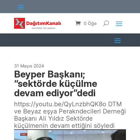
0 Öğe
31 Mayıs 2024
Beyper Başkanı;
“sektörde küçülme
devam ediyor”dedi
https://youtu.be/QyLnzbhQK8o DTM
ve Beyaz eşya Perakndecileri Derneği
Başkanı Ali Yıldız Sektörde
küçülmenin devam ettiğini söyledi