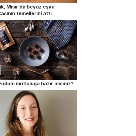
ik, Mısır’da beyaz eşya
kasının temellerini attı
 yudum mutluluğa hazır mısınız?