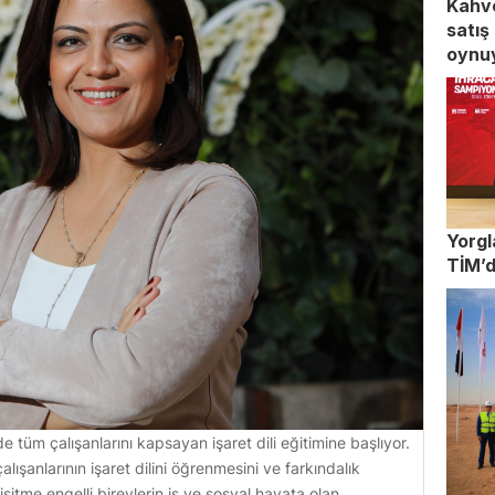
Kahve
satış
oynu
Yorgl
TİM’d
de tüm çalışanlarını kapsayan işaret dili eğitimine başlıyor.
lışanlarının işaret dilini öğrenmesini ve farkındalık
itme engelli bireylerin iş ve sosyal hayata olan