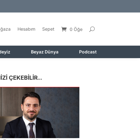
ğaza
Hesabım
Sepet
0 Öğe
deyiz
Beyaz Dünya
Podcast
İZİ ÇEKEBİLİR...