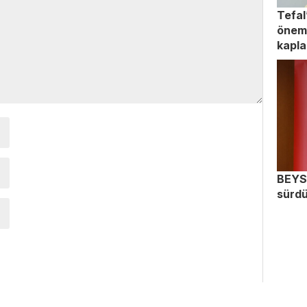
Tefal
önems
kapla
BEYSA
sürd