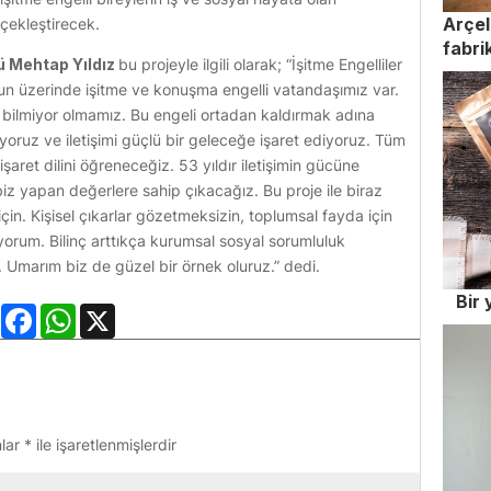
Arçel
rçekleştirecek.
fabri
ü Mehtap Yıldız
bu projeyle ilgili olarak; “İşitme Engelliler
un üzerinde işitme ve konuşma engelli vatandaşımız var.
ni bilmiyor olmamız. Bu engeli ortadan kaldırmak adına
ıyoruz ve iletişimi güçlü bir geleceğe işaret ediyoruz. Tüm
şaret dilini öğreneceğiz. 53 yıldır iletişimin gücüne
z yapan değerlere sahip çıkacağız. Bu proje ile biraz
çin. Kişisel çıkarlar gözetmeksizin, toplumsal fayda için
orum. Bilinç arttıkça kurumsal sosyal sorumluluk
 Umarım biz de güzel bir örnek oluruz.” dedi.
Bir
LinkedIn
Facebook
WhatsApp
X
nlar
*
ile işaretlenmişlerdir