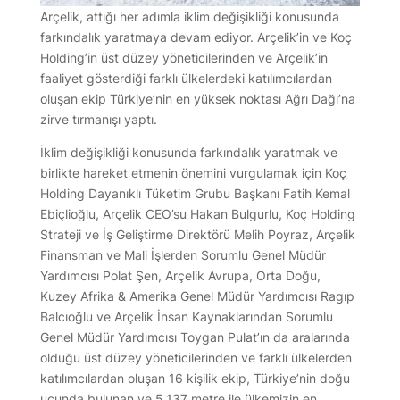
Arçelik, attığı her adımla iklim değişikliği konusunda
farkındalık yaratmaya devam ediyor. Arçelik’in ve Koç
Holding’in üst düzey yöneticilerinden ve Arçelik’in
faaliyet gösterdiği farklı ülkelerdeki katılımcılardan
oluşan ekip Türkiye’nin en yüksek noktası Ağrı Dağı’na
zirve tırmanışı yaptı.
İklim değişikliği konusunda farkındalık yaratmak ve
birlikte hareket etmenin önemini vurgulamak için Koç
Holding Dayanıklı Tüketim Grubu Başkanı Fatih Kemal
Ebiçlioğlu, Arçelik CEO’su Hakan Bulgurlu, Koç Holding
Strateji ve İş Geliştirme Direktörü Melih Poyraz, Arçelik
Finansman ve Mali İşlerden Sorumlu Genel Müdür
Yardımcısı Polat Şen, Arçelik Avrupa, Orta Doğu,
Kuzey Afrika & Amerika Genel Müdür Yardımcısı Ragıp
Balcıoğlu ve Arçelik İnsan Kaynaklarından Sorumlu
Genel Müdür Yardımcısı Toygan Pulat’ın da aralarında
olduğu üst düzey yöneticilerinden ve farklı ülkelerden
katılımcılardan oluşan 16 kişilik ekip, Türkiye’nin doğu
ucunda bulunan ve 5.137 metre ile ülkemizin en