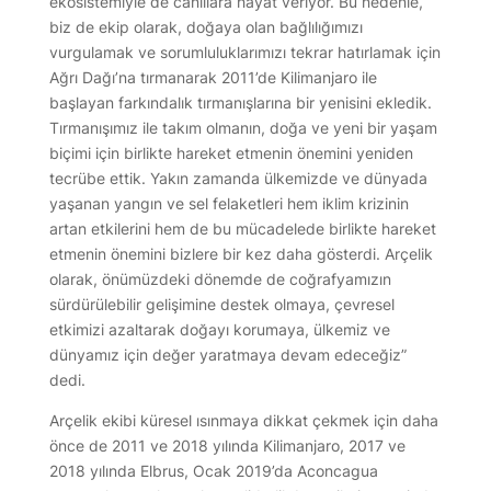
ekosistemiyle de canlılara hayat veriyor. Bu nedenle,
biz de ekip olarak, doğaya olan bağlılığımızı
vurgulamak ve sorumluluklarımızı tekrar hatırlamak için
Ağrı Dağı’na tırmanarak 2011’de Kilimanjaro ile
başlayan farkındalık tırmanışlarına bir yenisini ekledik.
Tırmanışımız ile takım olmanın, doğa ve yeni bir yaşam
biçimi için birlikte hareket etmenin önemini yeniden
tecrübe ettik. Yakın zamanda ülkemizde ve dünyada
yaşanan yangın ve sel felaketleri hem iklim krizinin
artan etkilerini hem de bu mücadelede birlikte hareket
etmenin önemini bizlere bir kez daha gösterdi. Arçelik
olarak, önümüzdeki dönemde de coğrafyamızın
sürdürülebilir gelişimine destek olmaya, çevresel
etkimizi azaltarak doğayı korumaya, ülkemiz ve
dünyamız için değer yaratmaya devam edeceğiz”
dedi.
Arçelik ekibi küresel ısınmaya dikkat çekmek için daha
önce de 2011 ve 2018 yılında Kilimanjaro, 2017 ve
2018 yılında Elbrus, Ocak 2019’da Aconcagua