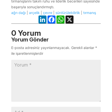
tırmanışlarını takım ruhu ve liderlik becerileri sayesinde
başarıyla sonuçlandırmıştı.
ağrı dağı
|
arçelik
|
çevre
|
sürdürülebilirlik
|
tırmanış
LinkedIn
Facebook
WhatsApp
X
0 Yorum
Yorum Gönder
E-posta adresiniz yayınlanmayacak.
Gerekli alanlar
*
ile işaretlenmişlerdir