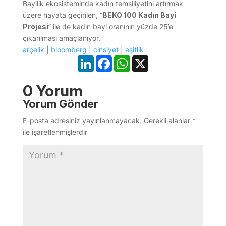
Bayilik ekosisteminde kadın temsiliyetini artırmak
üzere hayata geçirilen, “
BEKO 100 Kadın Bayi
Projesi
” ile de kadın bayi oranının yüzde 25’e
çıkarılması amaçlanıyor.
arçelik
|
bloomberg
|
cinsiyet
|
eşitlik
LinkedIn
Facebook
WhatsApp
X
0 Yorum
Yorum Gönder
E-posta adresiniz yayınlanmayacak.
Gerekli alanlar
*
ile işaretlenmişlerdir