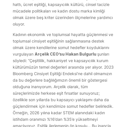
hattı, ücret eşitliği, kapsayıcılık kültürü, cinsel tacizle
mücadele politikaları ve kadın dostu marka kimliği
olmak üzere beş kriter üzerinden ölçmelerine yardımcı
oluyor.
Kadının ekonomik ve toplumsal hayatta güçlenmesi ve
toplumsal cinsiyet eşitliğinin sağlanmasına destek
olmak üzere kendilerine somut hedefler koyduklarını
vurgulayan
Arçelik CEO’su Hakan Bulgurlu
şunları
söyledi: “Çeşitlilik, hakkaniyet ve kapsayıcılık kurum
kültürümüzün temel değerleri arasında yer alıyor. 2023
Bloomberg Cinsiyet Eşitliği Endeksi’ne dahil olmamızın
da bu değerlere bağlılığımızın önemli bir göstergesi
olduğuna inanıyorum. Arçelik olarak, tüm
süreçlerimizde herkese eşit fırsatlar sunuyoruz;
özellikle son yıllarda bu kapsayıcı yaklaşımı daha da
güçlendirmek için kendimize somut hedefler belirledik.
Örneğin, 2026 yılına kadar STEM alanındaki kadın
istihdam oranımızı %16’dan %35’e yükseltmeyi
amaçlıyoruz. Eşitlik ilerlemenin ön koşulu... Bu inançla