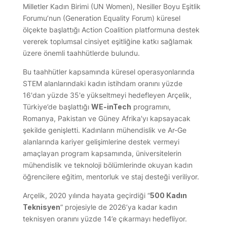
Milletler Kadın Birimi (UN Women), Nesiller Boyu Eşitlik
Forumu’nun (Generation Equality Forum) küresel
ölçekte başlattığı Action Coalition platformuna destek
vererek toplumsal cinsiyet eşitliğine katkı sağlamak
üzere önemli taahhütlerde bulundu.
Bu taahhütler kapsamında küresel operasyonlarında
STEM alanlarındaki kadın istihdam oranını yüzde
16'dan yüzde 35'e yükseltmeyi hedefleyen Arçelik,
Türkiye’de başlattığı
WE-inTech
programını,
Romanya, Pakistan ve Güney Afrika'yı kapsayacak
şekilde genişletti. Kadınların mühendislik ve Ar-Ge
alanlarında kariyer gelişimlerine destek vermeyi
amaçlayan program kapsamında, üniversitelerin
mühendislik ve teknoloji bölümlerinde okuyan kadın
öğrencilere eğitim, mentorluk ve staj desteği veriliyor.
Arçelik, 2020 yılında hayata geçirdiği “
500 Kadın
Teknisyen
” projesiyle de 2026’ya kadar kadın
teknisyen oranını yüzde 14’e çıkarmayı hedefliyor.